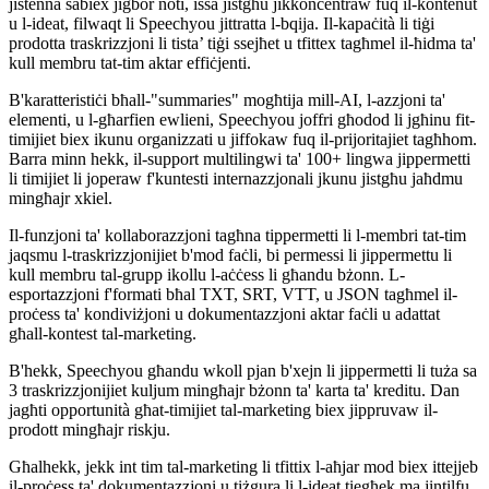
jistenna sabiex jiġbor noti, issa jistgħu jikkonċentraw fuq il-kontenut
u l-ideat, filwaqt li Speechyou jittratta l-bqija. Il-kapaċità li tiġi
prodotta traskrizzjoni li tista’ tiġi ssejħet u tfittex tagħmel il-ħidma ta'
kull membru tat-tim aktar effiċjenti.
B'karatteristiċi bħall-"summaries" mogħtija mill-AI, l-azzjoni ta'
elementi, u l-għarfien ewlieni, Speechyou joffri għodod li jgħinu fit-
timijiet biex ikunu organizzati u jiffokaw fuq il-prijoritajiet tagħhom.
Barra minn hekk, il-support multilingwi ta' 100+ lingwa jippermetti
li timijiet li joperaw f'kuntesti internazzjonali jkunu jistgħu jaħdmu
mingħajr xkiel.
Il-funzjoni ta' kollaborazzjoni tagħna tippermetti li l-membri tat-tim
jaqsmu l-traskrizzjonijiet b'mod faċli, bi permessi li jippermettu li
kull membru tal-grupp ikollu l-aċċess li għandu bżonn. L-
esportazzjoni f'formati bħal TXT, SRT, VTT, u JSON tagħmel il-
proċess ta' kondiviżjoni u dokumentazzjoni aktar faċli u adattat
għall-kontest tal-marketing.
B'hekk, Speechyou għandu wkoll pjan b'xejn li jippermetti li tuża sa
3 traskrizzjonijiet kuljum mingħajr bżonn ta' karta ta' kreditu. Dan
jagħti opportunità għat-timijiet tal-marketing biex jippruvaw il-
prodott mingħajr riskju.
Għalhekk, jekk int tim tal-marketing li tfittix l-aħjar mod biex ittejjeb
il-proċess ta' dokumentazzjoni u tiżgura li l-ideat tiegħek ma jintilfu