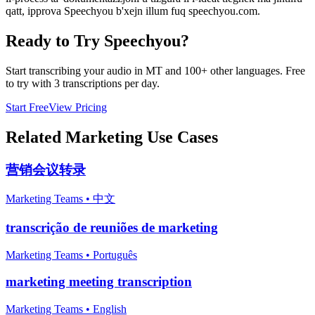
qatt, ipprova Speechyou b'xejn illum fuq speechyou.com.
Ready to Try Speechyou?
Start transcribing your audio in
MT
and 100+ other languages. Free
to try with 3 transcriptions per day.
Start Free
View Pricing
Related
Marketing
Use Cases
营销会议转录
Marketing Teams
•
中文
transcrição de reuniões de marketing
Marketing Teams
•
Português
marketing meeting transcription
Marketing Teams
•
English