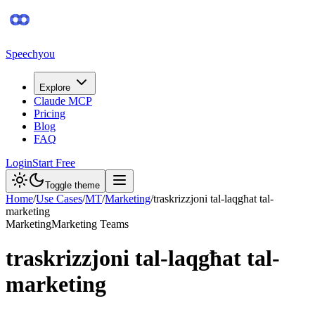
Speechyou
Explore
Claude MCP
Pricing
Blog
FAQ
Login
Start Free
Toggle theme
Home
/
Use Cases
/
MT
/
Marketing
/
traskrizzjoni tal-laqgħat tal-
marketing
Marketing
Marketing Teams
traskrizzjoni tal-laqgħat tal-
marketing