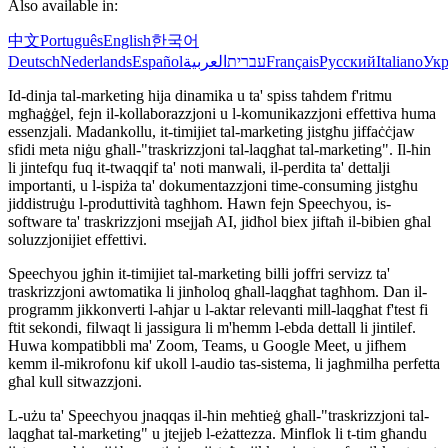
Also available in:
中文
Português
English
한국어
Deutsch
Nederlands
Español
العربية
עברית
Français
Русский
Italiano
Укр
Id-dinja tal-marketing hija dinamika u ta' spiss taħdem f'ritmu
mgħaġġel, fejn il-kollaborazzjoni u l-komunikazzjoni effettiva huma
essenzjali. Madankollu, it-timijiet tal-marketing jistgħu jiffaċċjaw
sfidi meta niġu għall-"traskrizzjoni tal-laqgħat tal-marketing". Il-ħin
li jintefqu fuq it-twaqqif ta' noti manwali, il-perdita ta' dettalji
importanti, u l-ispiża ta' dokumentazzjoni time-consuming jistgħu
jiddistruġu l-produttività tagħhom. Hawn fejn Speechyou, is-
software ta' traskrizzjoni msejjaħ AI, jidħol biex jiftaħ il-bibien għal
soluzzjonijiet effettivi.
Speechyou jgħin it-timijiet tal-marketing billi joffri servizz ta'
traskrizzjoni awtomatika li jinħoloq għall-laqgħat tagħhom. Dan il-
programm jikkonverti l-aħjar u l-aktar relevanti mill-laqgħat f'test fi
ftit sekondi, filwaqt li jassigura li m'hemm l-ebda dettall li jintilef.
Huwa kompatibbli ma' Zoom, Teams, u Google Meet, u jifhem
kemm il-mikrofonu kif ukoll l-audio tas-sistema, li jagħmilha perfetta
għal kull sitwazzjoni.
L-użu ta' Speechyou jnaqqas il-ħin meħtieġ għall-"traskrizzjoni tal-
laqgħat tal-marketing" u jtejjeb l-eżattezza. Minflok li t-tim għandu