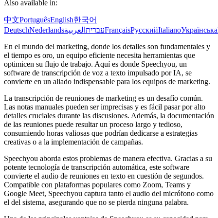
Also available in:
中文
Português
English
한국어
Deutsch
Nederlands
العربية
עברית
Français
Русский
Italiano
Українська
En el mundo del marketing, donde los detalles son fundamentales y
el tiempo es oro, un equipo eficiente necesita herramientas que
optimicen su flujo de trabajo. Aquí es donde Speechyou, un
software de transcripción de voz a texto impulsado por IA, se
convierte en un aliado indispensable para los equipos de marketing.
La transcripción de reuniones de marketing es un desafío común.
Las notas manuales pueden ser imprecisas y es fácil pasar por alto
detalles cruciales durante las discusiones. Además, la documentación
de las reuniones puede resultar un proceso largo y tedioso,
consumiendo horas valiosas que podrían dedicarse a estrategias
creativas o a la implementación de campañas.
Speechyou aborda estos problemas de manera efectiva. Gracias a su
potente tecnología de transcripción automática, este software
convierte el audio de reuniones en texto en cuestión de segundos.
Compatible con plataformas populares como Zoom, Teams y
Google Meet, Speechyou captura tanto el audio del micrófono como
el del sistema, asegurando que no se pierda ninguna palabra.