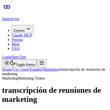
Speechyou
Explore
Claude MCP
Pricing
Blog
FAQ
Login
Start Free
Toggle theme
Home
/
Use Cases
/
Español
/
Marketing
/
transcripción de reuniones de
marketing
Marketing
Marketing Teams
transcripción de reuniones de
marketing