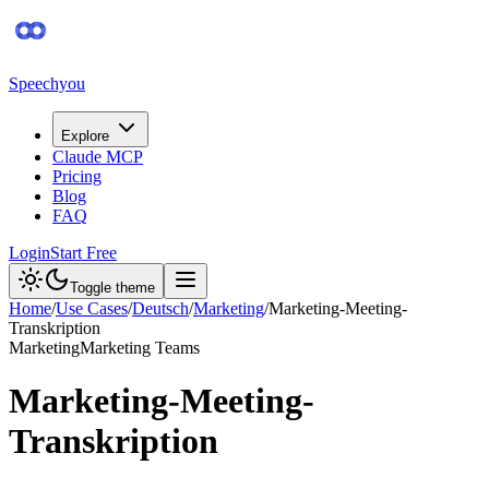
Speechyou
Explore
Claude MCP
Pricing
Blog
FAQ
Login
Start Free
Toggle theme
Home
/
Use Cases
/
Deutsch
/
Marketing
/
Marketing-Meeting-
Transkription
Marketing
Marketing Teams
Marketing-Meeting-
Transkription