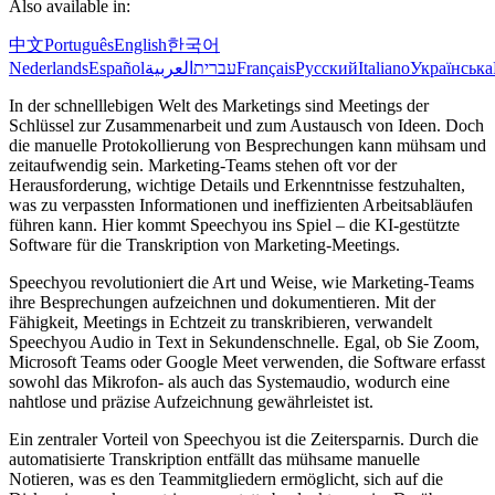
Also available in:
中文
Português
English
한국어
Nederlands
Español
العربية
עברית
Français
Русский
Italiano
Українська
In der schnelllebigen Welt des Marketings sind Meetings der
Schlüssel zur Zusammenarbeit und zum Austausch von Ideen. Doch
die manuelle Protokollierung von Besprechungen kann mühsam und
zeitaufwendig sein. Marketing-Teams stehen oft vor der
Herausforderung, wichtige Details und Erkenntnisse festzuhalten,
was zu verpassten Informationen und ineffizienten Arbeitsabläufen
führen kann. Hier kommt Speechyou ins Spiel – die KI-gestützte
Software für die Transkription von Marketing-Meetings.
Speechyou revolutioniert die Art und Weise, wie Marketing-Teams
ihre Besprechungen aufzeichnen und dokumentieren. Mit der
Fähigkeit, Meetings in Echtzeit zu transkribieren, verwandelt
Speechyou Audio in Text in Sekundenschnelle. Egal, ob Sie Zoom,
Microsoft Teams oder Google Meet verwenden, die Software erfasst
sowohl das Mikrofon- als auch das Systemaudio, wodurch eine
nahtlose und präzise Aufzeichnung gewährleistet ist.
Ein zentraler Vorteil von Speechyou ist die Zeitersparnis. Durch die
automatisierte Transkription entfällt das mühsame manuelle
Notieren, was es den Teammitgliedern ermöglicht, sich auf die