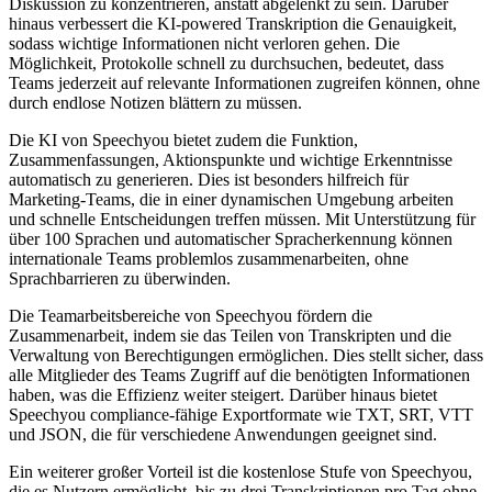
Diskussion zu konzentrieren, anstatt abgelenkt zu sein. Darüber
hinaus verbessert die KI-powered Transkription die Genauigkeit,
sodass wichtige Informationen nicht verloren gehen. Die
Möglichkeit, Protokolle schnell zu durchsuchen, bedeutet, dass
Teams jederzeit auf relevante Informationen zugreifen können, ohne
durch endlose Notizen blättern zu müssen.
Die KI von Speechyou bietet zudem die Funktion,
Zusammenfassungen, Aktionspunkte und wichtige Erkenntnisse
automatisch zu generieren. Dies ist besonders hilfreich für
Marketing-Teams, die in einer dynamischen Umgebung arbeiten
und schnelle Entscheidungen treffen müssen. Mit Unterstützung für
über 100 Sprachen und automatischer Spracherkennung können
internationale Teams problemlos zusammenarbeiten, ohne
Sprachbarrieren zu überwinden.
Die Teamarbeitsbereiche von Speechyou fördern die
Zusammenarbeit, indem sie das Teilen von Transkripten und die
Verwaltung von Berechtigungen ermöglichen. Dies stellt sicher, dass
alle Mitglieder des Teams Zugriff auf die benötigten Informationen
haben, was die Effizienz weiter steigert. Darüber hinaus bietet
Speechyou compliance-fähige Exportformate wie TXT, SRT, VTT
und JSON, die für verschiedene Anwendungen geeignet sind.
Ein weiterer großer Vorteil ist die kostenlose Stufe von Speechyou,
die es Nutzern ermöglicht, bis zu drei Transkriptionen pro Tag ohne