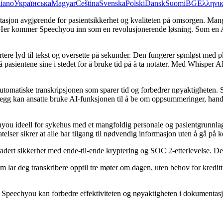
liano
Українська
Magyar
Čeština
Svenska
Polski
Dansk
Suomi
BG
Ελληνι
sjon avgjørende for pasientsikkerhet og kvaliteten på omsorgen. Mang
er. Her kommer Speechyou inn som en revolusjonerende løsning. Som en 
rtere lyd til tekst og oversette på sekunder. Den fungerer sømløst me
pasientene sine i stedet for å bruke tid på å ta notater. Med Whisper AI
matiske transkripsjonen som sparer tid og forbedrer nøyaktigheten. Sy
tillegg kan ansatte bruke AI-funksjonen til å be om oppsummeringer, hand
hyou ideell for sykehus med et mangfoldig personale og pasientgrunnlag
lser sikrer at alle har tilgang til nødvendig informasjon uten å gå på
dert sikkerhet med ende-til-ende kryptering og SOC 2-etterlevelse. Dette
m lar deg transkribere opptil tre møter om dagen, uten behov for kreditt
 Speechyou kan forbedre effektiviteten og nøyaktigheten i dokumentas