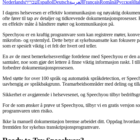
Nederlands
עברית
Español
Deutsch
العربية
Français
Română
Русский
Ita
I dagens helsevesen er effektiv kommunikasjon og nøyaktig dokumenta
ofte fører til tap av detaljer og tidkrevende dokumentasjonsprosess
en effektiv måte å håndtere møter og kommunikasjon på.
Speechyou er en kraftig programvare som kan registrere møter, konve
mikrofon- og systemlyd. Dette betyr at sykehusansatte kan fokusere på 
som er spesielt viktig i et felt der hvert ord teller.
En av de mest bemerkelsesverdige fordelene med Speechyou er den auto
samtaler, noe som gjør det lettere å finne viktig informasjon raskt. I 
forbedrer dokumentasjonsprosessen.
Med støtte for over 100 språk og automatisk språkdetection, er Speec
uavhengig av språkbakgrunn. Teamarbeidsområder med deling og tillate
Sikkerhet er avgjørende i helsevesenet, og Speechyou tilbyr bedriftsgra
For de som ønsker å prøve ut Speechyou, tilbyr vi en gratis versjon so
programvaren uten risiko.
Ikke la manuell dokumentasjon bremse arbeidet ditt. Oppdag hvordan
fremtiden for sykehus transkripsjonsprogramvare.