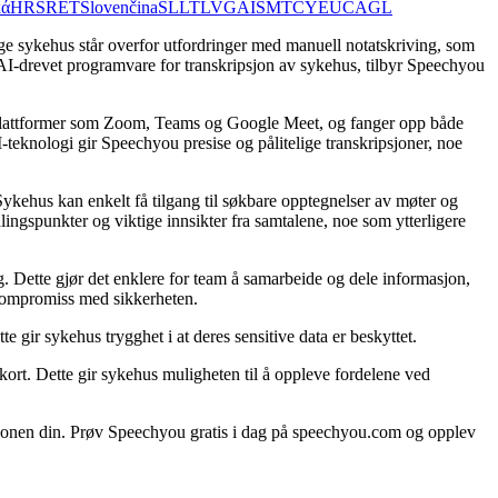
κά
HR
SR
ET
Slovenčina
SL
LT
LV
GA
IS
MT
CY
EU
CA
GL
e sykehus står overfor utfordringer med manuell notatskriving, som
AI-drevet programvare for transkripsjon av sykehus, tilbyr Speechyou
d plattformer som Zoom, Teams og Google Meet, og fanger opp både
-teknologi gir Speechyou presise og pålitelige transkripsjoner, noe
kehus kan enkelt få tilgang til søkbare opptegnelser av møter og
lingspunkter og viktige innsikter fra samtalene, noe som ytterligere
. Dette gjør det enklere for team å samarbeide og dele informasjon,
 kompromiss med sikkerheten.
 gir sykehus trygghet i at deres sensitive data er beskyttet.
kort. Dette gir sykehus muligheten til å oppleve fordelene ved
jonen din. Prøv Speechyou gratis i dag på speechyou.com og opplev