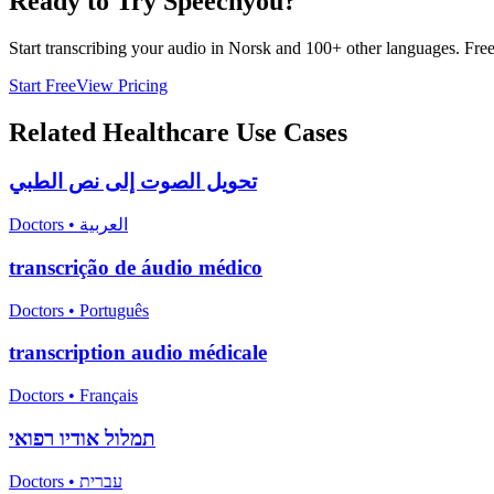
Ready to Try Speechyou?
Start transcribing your audio in
Norsk
and 100+ other languages. Free t
Start Free
View Pricing
Related
Healthcare
Use Cases
تحويل الصوت إلى نص الطبي
Doctors
•
العربية
transcrição de áudio médico
Doctors
•
Português
transcription audio médicale
Doctors
•
Français
תמלול אודיו רפואי
Doctors
•
עברית