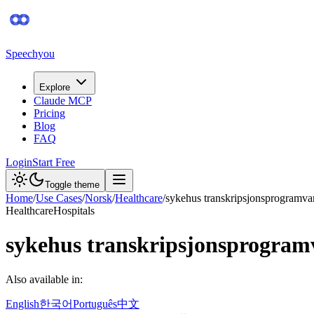
Speechyou
Explore
Claude MCP
Pricing
Blog
FAQ
Login
Start Free
Toggle theme
Home
/
Use Cases
/
Norsk
/
Healthcare
/
sykehus transkripsjonsprogramva
Healthcare
Hospitals
sykehus transkripsjonsprogram
Also available in:
English
한국어
Português
中文