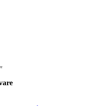
re
vare