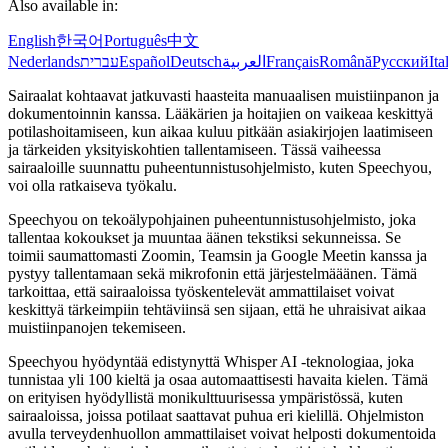
Also available in:
English
한국어
Português
中文
Nederlands
עברית
Español
Deutsch
العربية
Français
Română
Русский
Ita
Sairaalat kohtaavat jatkuvasti haasteita manuaalisen muistiinpanon ja
dokumentoinnin kanssa. Lääkärien ja hoitajien on vaikeaa keskittyä
potilashoitamiseen, kun aikaa kuluu pitkään asiakirjojen laatimiseen
ja tärkeiden yksityiskohtien tallentamiseen. Tässä vaiheessa
sairaaloille suunnattu puheentunnistusohjelmisto, kuten Speechyou,
voi olla ratkaiseva työkalu.
Speechyou on tekoälypohjainen puheentunnistusohjelmisto, joka
tallentaa kokoukset ja muuntaa äänen tekstiksi sekunneissa. Se
toimii saumattomasti Zoomin, Teamsin ja Google Meetin kanssa ja
pystyy tallentamaan sekä mikrofonin että järjestelmääänen. Tämä
tarkoittaa, että sairaaloissa työskentelevät ammattilaiset voivat
keskittyä tärkeimpiin tehtäviinsä sen sijaan, että he uhraisivat aikaa
muistiinpanojen tekemiseen.
Speechyou hyödyntää edistynyttä Whisper AI -teknologiaa, joka
tunnistaa yli 100 kieltä ja osaa automaattisesti havaita kielen. Tämä
on erityisen hyödyllistä monikulttuurisessa ympäristössä, kuten
sairaaloissa, joissa potilaat saattavat puhua eri kielillä. Ohjelmiston
avulla terveydenhuollon ammattilaiset voivat helposti dokumentoida