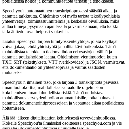
potilaidensa hoitoa ja kommunikaatiota tarkasti ja tehokkaasti.
Speechyou'n automaattinen transkriptioprosessi säästää aikaa ja
parantaa tarkkuutta. Ohjelmisto voi myös tarjota tekoälypohjaisia
yhteenvetoja, toimintasuunnitelmia ja keskeisiä oivalluksia, mikä
auttaa tiimejä pysymään ajan tasalla ja varmistamaan, että kaikki
tärkeät tiedot ovat helposti saatavilla.
Lisäksi Speechyou tarjoaa tiimityöskentelytiloja, joissa käyttäjät
voivat jakaa, tehdä yhteistyötä ja hallita käyttöoikeuksia. Tämä
mahdollistaa tehokkaan tiedonvaihdon eri osastojen välillä ja
parantaa potilashoidon laatua. Ohjelmiston vientimuodot, kuten
TXT, SRT (tekstitykset), VTT (verkkovideo) ja JSON, varmistavat,
että dokumentaatio on yhteensopivaa ja valmis säädösten
mukaiseksi.
Speechyou'n ilmainen taso, joka tarjoaa 3 transkriptiota päivässä
ilman luottokorttia, mahdollistaa sairaaloille ohjelmiston
kokeilemisen ilman taloudellista riskiä. Tämä on loistava
mahdollisuus terveydenhuollon ammattilaisille, jotka haluavat
parantaa dokumentointiprosessejaan ja vapauttaa aikaa potilaidensa
hoitamiseen.
Älä jää jälkeen digitalisaation kehityksestä terveydenhuollossa.
Kokeile Speechyou'ta ilmaiseksi osoitteessa speechyou.com ja vie
sairaalasi dokumentointiprosessit uudelle tasolle.