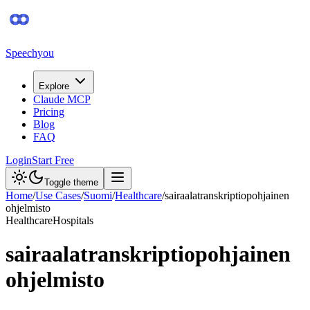
Speechyou
Explore
Claude MCP
Pricing
Blog
FAQ
Login
Start Free
Toggle theme
Home
/
Use Cases
/
Suomi
/
Healthcare
/
sairaalatranskriptiopohjainen
ohjelmisto
Healthcare
Hospitals
sairaalatranskriptiopohjainen
ohjelmisto