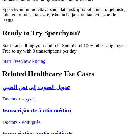
Speechyou on luotettava sairaalatranskriptiopohjainen ohjelmisto,
joka voi muuttaa tapasi työskennellä ja parantaa potilashoidon
laatua.
Ready to Try Speechyou?
Start transcribing your audio in
Suomi
and 100+ other languages.
Free to try with 3 transcriptions per day.
Start Free
View Pricing
Related
Healthcare
Use Cases
تحويل الصوت إلى نص الطبي
Doctors
•
العربية
transcrição de áudio médico
Doctors
•
Português
transcription audio médicale