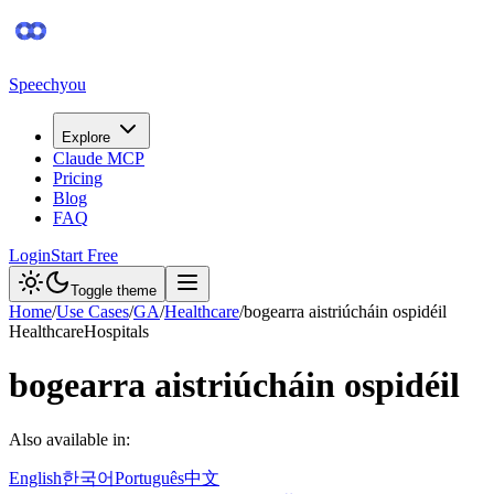
Speechyou
Explore
Claude MCP
Pricing
Blog
FAQ
Login
Start Free
Toggle theme
Home
/
Use Cases
/
GA
/
Healthcare
/
bogearra aistriúcháin ospidéil
Healthcare
Hospitals
bogearra aistriúcháin ospidéil
Also available in:
English
한국어
Português
中文