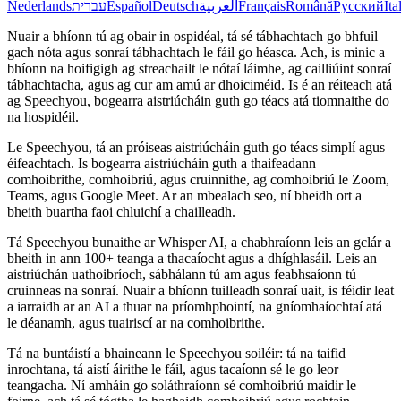
Nederlands
עברית
Español
Deutsch
العربية
Français
Română
Русский
Ita
Nuair a bhíonn tú ag obair in ospidéal, tá sé tábhachtach go bhfuil
gach nóta agus sonraí tábhachtach le fáil go héasca. Ach, is minic a
bhíonn na hoifigigh ag streachailt le nótaí láimhe, ag cailliúint sonraí
tábhachtacha, agus ag cur am amú ar dhoiciméid. Is é an réiteach atá
ag Speechyou, bogearra aistriúcháin guth go téacs atá tiomnaithe do
na hospidéil.
Le Speechyou, tá an próiseas aistriúcháin guth go téacs simplí agus
éifeachtach. Is bogearra aistriúcháin guth a thaifeadann
comhoibrithe, comhoibriú, agus cruinnithe, ag comhoibriú le Zoom,
Teams, agus Google Meet. Ar an mbealach seo, ní bheidh ort a
bheith buartha faoi chluichí a chailleadh.
Tá Speechyou bunaithe ar Whisper AI, a chabhraíonn leis an gclár a
bheith in ann 100+ teanga a thacaíocht agus a dhíghlasáil. Leis an
aistriúchán uathoibríoch, sábhálann tú am agus feabhsaíonn tú
cruinneas na sonraí. Nuair a bhíonn tuilleadh sonraí uait, is féidir leat
a iarraidh ar an AI a thuar na príomhphointí, na gníomhaíochtaí atá
le déanamh, agus tuairiscí ar na comhoibrithe.
Tá na buntáistí a bhaineann le Speechyou soiléir: tá na taifid
inrochtana, tá aistí áirithe le fáil, agus tacaíonn sé le go leor
teangacha. Ní amháin go soláthraíonn sé comhoibriú maidir le