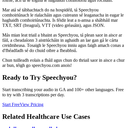
foirne, ach tá sé tógtha le haghaidh comhoibriú agus rochtain.
Mar atá sé tábhachtach do na hospidéil, tá Speechyou
comhoiriúnach le rialacháin agus cuireann sé leaganacha in eagar le
haghaidh comhoiriúnachta. Is féidir leat a n-amsa a shábháil mar
TXT, SRT (freagraí), VTT (video gréasáin), agus JSON.
Más mian leat triail a bhaint as Speechyou, tá plean saor in aisce ar
fáil, a cheadaíonn 3 aistriúcháin in aghaidh an lae gan gá le cárta
creidmheasa. Tosaigh le Speechyou inniu agus faigh amach conas a
d'fhéadfadh sé do chuid oibre a fheabhsú.
Chun tuilleadh eolais a fháil agus chun do thriail saor in aisce a chur
ar bun, téigh go speechyou.com anois!
Ready to Try Speechyou?
Start transcribing your audio in
GA
and 100+ other languages. Free
to try with 3 transcriptions per day.
Start Free
View Pricing
Related
Healthcare
Use Cases