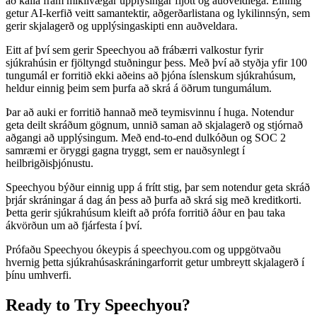
að kalla fram mikilvægar upplýsingar fljótt og auðveldlega. Einnig
getur AI-kerfið veitt samantektir, aðgerðarlistana og lykilinnsýn, sem
gerir skjalagerð og upplýsingaskipti enn auðveldara.
Eitt af því sem gerir Speechyou að frábærri valkostur fyrir
sjúkrahúsin er fjöltyngd stuðningur þess. Með því að styðja yfir 100
tungumál er forritið ekki aðeins að þjóna íslenskum sjúkrahúsum,
heldur einnig þeim sem þurfa að skrá á öðrum tungumálum.
Þar að auki er forritið hannað með teymisvinnu í huga. Notendur
geta deilt skráðum gögnum, unnið saman að skjalagerð og stjórnað
aðgangi að upplýsingum. Með end-to-end dulkóðun og SOC 2
samræmi er öryggi gagna tryggt, sem er nauðsynlegt í
heilbrigðisþjónustu.
Speechyou býður einnig upp á frítt stig, þar sem notendur geta skráð
þrjár skráningar á dag án þess að þurfa að skrá sig með kreditkorti.
Þetta gerir sjúkrahúsum kleift að prófa forritið áður en þau taka
ákvörðun um að fjárfesta í því.
Prófaðu Speechyou ókeypis á speechyou.com og uppgötvaðu
hvernig þetta sjúkrahúsaskráningarforrit getur umbreytt skjalagerð í
þínu umhverfi.
Ready to Try Speechyou?