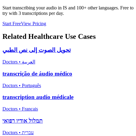
Start transcribing your audio in
IS
and 100+ other languages. Free to
try with 3 transcriptions per day.
Start Free
View Pricing
Related
Healthcare
Use Cases
تحويل الصوت إلى نص الطبي
Doctors
•
العربية
transcrição de áudio médico
Doctors
•
Português
transcription audio médicale
Doctors
•
Français
תמלול אודיו רפואי
Doctors
•
עברית