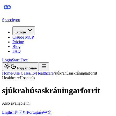
Speechyou
Explore
Claude MCP
Pricing
Blog
FAQ
Login
Start Free
Toggle theme
Home
/
Use Cases
/
IS
/
Healthcare
/
sjúkrahúsaskráningarforrit
Healthcare
Hospitals
sjúkrahúsaskráningarforrit
Also available in:
English
한국어
Português
中文