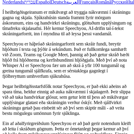
Nederlands
עברית
Español
Deutsch
العربية
Français
Română
Русский
Ita
Í heilbrigðisgeiranum er mikilvægt að tryggja nákvæmni í skráningu
gagna og skjala. Sjúkrahúsin standa frammi fyrir mörgum
áskorunum, eins og handvirkri skráningu, glötuðum upplýsingum og
tímafreku skjalasafni. Hér kemur Speechyou, AI-drifin tal-í-tekst
skráningarforrit, inn í myndina til að leysa þessi vandamál.
Speechyou er háþróað skráningarforrit sem skráir fundi, breytir
hljóðum í texta og þýðir á sekúndum. Það er fullkomlega samhæft
við Zoom, Teams og Google Meet, þannig að það getur skráð bæði
hljóð frá hljóðnema og kerfisbundinni hljóðgjafa. Með því að nota
Whisper AI er Speechyou fær um að skrá á yfir 100 tungumál og
greina tungumál sjálfkrafa, sem er sérstaklega gagnlegt í
fjölbreyttum umhverfum sjúkrahúsa.
Þegar heilbrigðisstarfsfólk notar Speechyou, er það ekki aðeins að
spara tíma, heldur einnig að auka nákvæmni í skjalagerð. Þeir slippa
við að taka handvirkar glósur, sem getur leitt til þess að mikilvægar
upplýsingar glatast eða skráningin verður óskýr. Með sjálfvirkri
skráningu getað þau einbeitt sér að því sem skiptir máli - að veita
bestu mögulegu umönnun fyrir sjúklinga.
Ein af aðalfyrirgreiðslum Speechyou er að það gerir notendum kleift
að leita í skráðum gögnum. Þetta er ómetanlegt þegar kemur að því