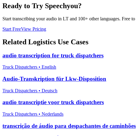
Ready to Try Speechyou?
Start transcribing your audio in
LT
and 100+ other languages. Free to t
Start Free
View Pricing
Related
Logistics
Use Cases
audio transcription for truck dispatchers
Truck Dispatchers
•
English
Audio-Transkription für Lkw-Disposition
Truck Dispatchers
•
Deutsch
audio transcriptie voor truck dispatchers
Truck Dispatchers
•
Nederlands
transcrição de áudio para despachantes de caminhões