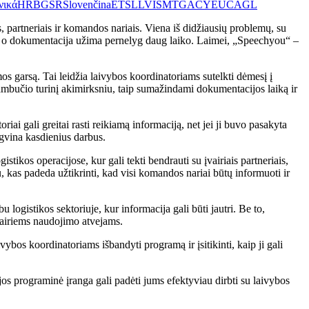
νικά
HR
BG
SR
Slovenčina
ET
SL
LV
IS
MT
GA
CY
EU
CA
GL
, partneriais ir komandos nariais. Viena iš didžiausių problemų, su
s, o dokumentacija užima pernelyg daug laiko. Laimei, „Speechyou“ –
 garsą. Tai leidžia laivybos koordinatoriams sutelkti dėmesį į
kambučio turinį akimirksniu, taip sumažindami dokumentacijos laiką ir
iai gali greitai rasti reikiamą informaciją, net jei ji buvo pasakyta
ngvina kasdienius darbus.
kos operacijose, kur gali tekti bendrauti su įvairiais partneriais,
u, kas padeda užtikrinti, kad visi komandos nariai būtų informuoti ir
ogistikos sektoriuje, kur informacija gali būti jautri. Be to,
vairiems naudojimo atvejams.
bos koordinatoriams išbandyti programą ir įsitikinti, kaip ji gali
os programinė įranga gali padėti jums efektyviau dirbti su laivybos