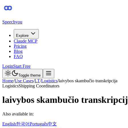
Speechyou
Explore
Claude MCP
Pricing
Blog
FAQ
Login
Start Free
Toggle theme
Home
/
Use Cases
/
LT
/
Logistics
/
laivybos skambučio transkripcija
Logistics
Shipping Coordinators
laivybos skambučio transkripci
Also available in:
English
한국어
Português
中文