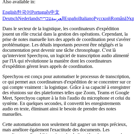
Also available in:
English
한국어
Português
中文
Deutsch
Nederlands
עברית
العربية
Español
Italiano
Русский
Română
Укр
Dans le secteur de la logistique, les coordinateurs d'expédition
jouent un rôle crucial dans la gestion des opérations. Cependant, la
prise de notes manuelle lors des appels de coordination peut s'avérer
problématique. Les détails importants peuvent être négligés et la
documentation peut devenir une tâche chronophage. C'est là
qu'intervient Speechyou, un logiciel de transcription audio alimenté
par l'IA qui révolutionne la manière dont les coordinateurs
d'expédition gèrent leurs appels de coordination.
Speechyou est conçu pour automatiser le processus de transcription,
ce qui permet aux coordinateurs d'expédition de se concentrer sur ce
qui compte vraiment : la logistique. Grâce à sa capacité à enregistrer
des réunions sur des plateformes telles que Zoom, Teams et Google
Meet, Speechyou capture à la fois l'audio du microphone et celui du
système. En quelques secondes, il convertit les enregistrements
audio en texte, éliminant ainsi le besoin de prendre des notes
manuelles.
Cette automatisation non seulement fait gagner un temps précieux,
mais améliore également l'exactitude des documents. Les