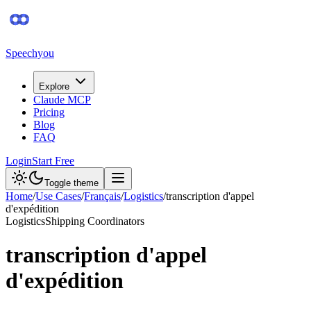
Speechyou
Explore
Claude MCP
Pricing
Blog
FAQ
Login
Start Free
Toggle theme
Home
/
Use Cases
/
Français
/
Logistics
/
transcription d'appel
d'expédition
Logistics
Shipping Coordinators
transcription d'appel
d'expédition