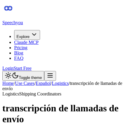
Speechyou
Explore
Claude MCP
Pricing
Blog
FAQ
Login
Start Free
Toggle theme
Home
/
Use Cases
/
Español
/
Logistics
/
transcripción de llamadas de
envío
Logistics
Shipping Coordinators
transcripción de llamadas de
envío