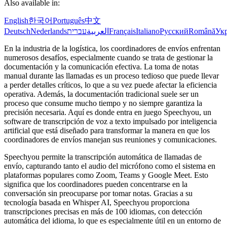
Also available in:
English
한국어
Português
中文
Deutsch
Nederlands
עברית
العربية
Français
Italiano
Русский
Română
Укр
En la industria de la logística, los coordinadores de envíos enfrentan
numerosos desafíos, especialmente cuando se trata de gestionar la
documentación y la comunicación efectiva. La toma de notas
manual durante las llamadas es un proceso tedioso que puede llevar
a perder detalles críticos, lo que a su vez puede afectar la eficiencia
operativa. Además, la documentación tradicional suele ser un
proceso que consume mucho tiempo y no siempre garantiza la
precisión necesaria. Aquí es donde entra en juego Speechyou, un
software de transcripción de voz a texto impulsado por inteligencia
artificial que está diseñado para transformar la manera en que los
coordinadores de envíos manejan sus reuniones y comunicaciones.
Speechyou permite la transcripción automática de llamadas de
envío, capturando tanto el audio del micrófono como el sistema en
plataformas populares como Zoom, Teams y Google Meet. Esto
significa que los coordinadores pueden concentrarse en la
conversación sin preocuparse por tomar notas. Gracias a su
tecnología basada en Whisper AI, Speechyou proporciona
transcripciones precisas en más de 100 idiomas, con detección
automática del idioma, lo que es especialmente útil en un entorno de