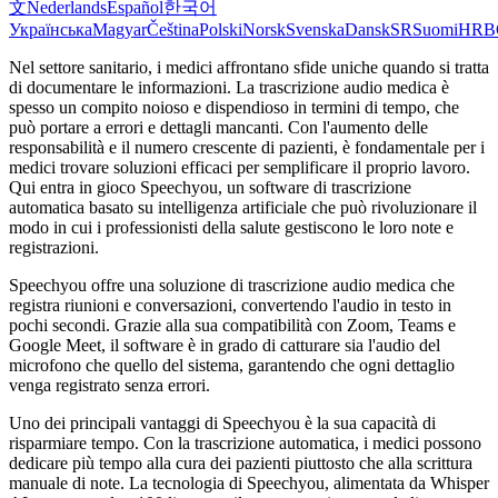
文
Nederlands
Español
한국어
Українська
Magyar
Čeština
Polski
Norsk
Svenska
Dansk
SR
Suomi
HR
B
Nel settore sanitario, i medici affrontano sfide uniche quando si tratta
di documentare le informazioni. La trascrizione audio medica è
spesso un compito noioso e dispendioso in termini di tempo, che
può portare a errori e dettagli mancanti. Con l'aumento delle
responsabilità e il numero crescente di pazienti, è fondamentale per i
medici trovare soluzioni efficaci per semplificare il proprio lavoro.
Qui entra in gioco Speechyou, un software di trascrizione
automatica basato su intelligenza artificiale che può rivoluzionare il
modo in cui i professionisti della salute gestiscono le loro note e
registrazioni.
Speechyou offre una soluzione di trascrizione audio medica che
registra riunioni e conversazioni, convertendo l'audio in testo in
pochi secondi. Grazie alla sua compatibilità con Zoom, Teams e
Google Meet, il software è in grado di catturare sia l'audio del
microfono che quello del sistema, garantendo che ogni dettaglio
venga registrato senza errori.
Uno dei principali vantaggi di Speechyou è la sua capacità di
risparmiare tempo. Con la trascrizione automatica, i medici possono
dedicare più tempo alla cura dei pazienti piuttosto che alla scrittura
manuale di note. La tecnologia di Speechyou, alimentata da Whisper