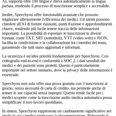
AI, supporta oltre 100 lingue e rileva automaticamente la lingua
parlata, rendendo il processo di trascrizione semplice e accessibile.
Inoltre, Speechyou offre funzionalità avanzate che possono
migliorare ulteriormente l'efficienza dei medici. Gli utenti possono
chiedere all'AI di fornire riassunti, punti d'azione e approfondimenti
chiave, rendendo più facile tenere traccia delle informazioni
importanti. La possibilità di esportare le trascrizioni in diversi
formati, come TXT, SRT (sottotitoli), VTT (video web) e JSON,
facilita la condivisione e la collaborazione tra i membri del team,
garantendo che tutti siano aggiornati e informati.
La sicurezza è un'altra priorità fondamentale per Speechyou. Con
crittografia end-to-end e conformità a SOC 2, i dati sensibili dei
medici e dei pazienti sono protetti. Questo è particolarmente
importante nel settore sanitario, dove la privacy delle informazioni è
essenziale.
Speechyou non solo offre una prova gratuita con 3 trascrizioni al
giorno, senza necessità di carta di credito, ma permette anche di
testare le sue capacità senza impegni. Questo rende facile per i
medici scoprire come la trascrizione audio medica automatica possa
semplificare il loro lavoro quotidiano.
In sintesi, Speechyou rappresenta un cambiamento significativo nel
modo in cui i medici gestiscono la documentazione. Riducendo il