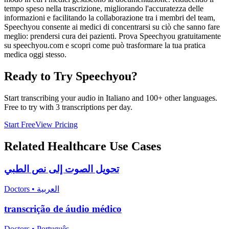
tempo speso nella trascrizione, migliorando l'accuratezza delle
informazioni e facilitando la collaborazione tra i membri del team,
Speechyou consente ai medici di concentrarsi su ciò che sanno fare
meglio: prendersi cura dei pazienti. Prova Speechyou gratuitamente
su speechyou.com e scopri come può trasformare la tua pratica
medica oggi stesso.
Ready to Try Speechyou?
Start transcribing your audio in
Italiano
and 100+ other languages.
Free to try with 3 transcriptions per day.
Start Free
View Pricing
Related
Healthcare
Use Cases
تحويل الصوت إلى نص الطبي
Doctors
•
العربية
transcrição de áudio médico
Doctors
•
Português