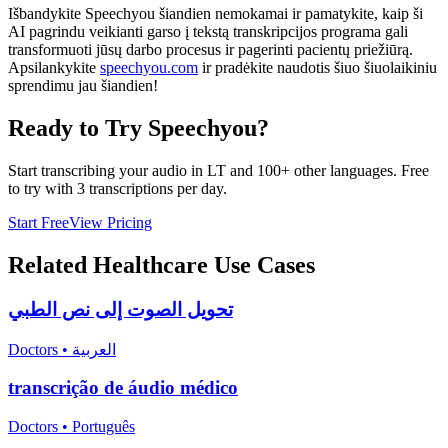
Išbandykite Speechyou šiandien nemokamai ir pamatykite, kaip ši
AI pagrindu veikianti garso į tekstą transkripcijos programa gali
transformuoti jūsų darbo procesus ir pagerinti pacientų priežiūrą.
Apsilankykite
speechyou.com
ir pradėkite naudotis šiuo šiuolaikiniu
sprendimu jau šiandien!
Ready to Try Speechyou?
Start transcribing your audio in
LT
and 100+ other languages. Free
to try with 3 transcriptions per day.
Start Free
View Pricing
Related
Healthcare
Use Cases
تحويل الصوت إلى نص الطبي
Doctors
•
العربية
transcrição de áudio médico
Doctors
•
Português