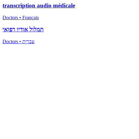
transcription audio médicale
Doctors
•
Français
תמלול אודיו רפואי
Doctors
•
עברית