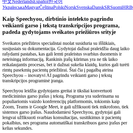
中文
Nederlands
Español
한국어
Українська
Magyar
Čeština
Polski
Norsk
Svenska
Dansk
SR
Suomi
HR
B
Kaip Speechyou, dirbtinio intelekto pagrindu
veikianti garso į tekstą transkripcijos programa,
padeda gydytojams sveikatos priežiūros srityje
Sveikatos priežiūros specialistai nuolat susiduria su iššūkiais,
susijusiais su dokumentacija. Gydytojai dažnai praleidžia daug laiko
rašydami pastabas, kas gali lemti praleistus svarbius duomenis ir
neteisingą informaciją. Rankinis įrašų kūrimas yra ne tik laiko
reikalaujantis procesas, bet ir dažnai sukelia klaidų, kurios gali turėti
rimtų pasekmių pacientų priežiūrai. Štai čia į pagalbą ateina
Speechyou – inovatyvi AI pagrindu veikianti garso į tekstą
transkripcijos programinė įranga.
Speechyou leidžia gydytojams greitai ir tiksliai konvertuoti
medicininius garso įrašus į tekstą. Programa yra suderinama su
populiariomis vaizdo konferencijų platformomis, tokiomis kaip
Zoom, Teams ir Google Meet, ir gali užfiksuoti tiek mikrofono, tiek
sistemos garso įrašus. Naudodamiesi Speechyou, gydytojai gali
lengvai užfiksuoti svarbias konsultacijas, susitikimus ir pacientų
pokalbius, nes programa automatiškai transkribuos garso įrašus per
kelias sekundes.