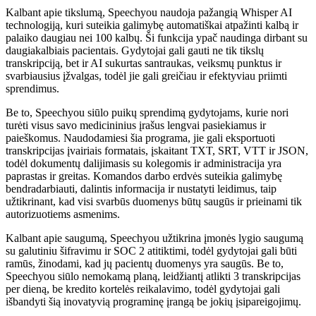
Kalbant apie tikslumą, Speechyou naudoja pažangią Whisper AI
technologiją, kuri suteikia galimybę automatiškai atpažinti kalbą ir
palaiko daugiau nei 100 kalbų. Ši funkcija ypač naudinga dirbant su
daugiakalbiais pacientais. Gydytojai gali gauti ne tik tikslų
transkripciją, bet ir AI sukurtas santraukas, veiksmų punktus ir
svarbiausius įžvalgas, todėl jie gali greičiau ir efektyviau priimti
sprendimus.
Be to, Speechyou siūlo puikų sprendimą gydytojams, kurie nori
turėti visus savo medicininius įrašus lengvai pasiekiamus ir
paieškomus. Naudodamiesi šia programa, jie gali eksportuoti
transkripcijas įvairiais formatais, įskaitant TXT, SRT, VTT ir JSON,
todėl dokumentų dalijimasis su kolegomis ir administracija yra
paprastas ir greitas. Komandos darbo erdvės suteikia galimybę
bendradarbiauti, dalintis informacija ir nustatyti leidimus, taip
užtikrinant, kad visi svarbūs duomenys būtų saugūs ir prieinami tik
autorizuotiems asmenims.
Kalbant apie saugumą, Speechyou užtikrina įmonės lygio saugumą
su galutiniu šifravimu ir SOC 2 atitiktimi, todėl gydytojai gali būti
ramūs, žinodami, kad jų pacientų duomenys yra saugūs. Be to,
Speechyou siūlo nemokamą planą, leidžiantį atlikti 3 transkripcijas
per dieną, be kredito kortelės reikalavimo, todėl gydytojai gali
išbandyti šią inovatyvią programinę įrangą be jokių įsipareigojimų.