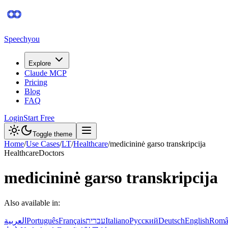
Speechyou
Explore
Claude MCP
Pricing
Blog
FAQ
Login
Start Free
Toggle theme
Home
/
Use Cases
/
LT
/
Healthcare
/
medicininė garso transkripcija
Healthcare
Doctors
medicininė garso transkripcija
Also available in:
العربية
Português
Français
עברית
Italiano
Русский
Deutsch
English
Româ