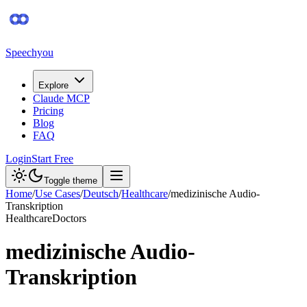
Speechyou
Explore
Claude MCP
Pricing
Blog
FAQ
Login
Start Free
Toggle theme
Home
/
Use Cases
/
Deutsch
/
Healthcare
/
medizinische Audio-
Transkription
Healthcare
Doctors
medizinische Audio-
Transkription