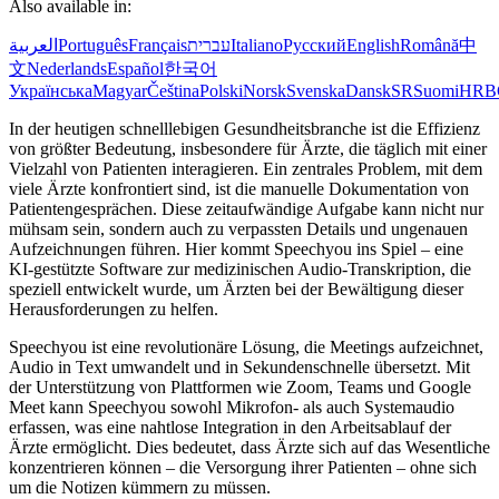
Also available in:
العربية
Português
Français
עברית
Italiano
Русский
English
Română
中
文
Nederlands
Español
한국어
Українська
Magyar
Čeština
Polski
Norsk
Svenska
Dansk
SR
Suomi
HR
B
In der heutigen schnelllebigen Gesundheitsbranche ist die Effizienz
von größter Bedeutung, insbesondere für Ärzte, die täglich mit einer
Vielzahl von Patienten interagieren. Ein zentrales Problem, mit dem
viele Ärzte konfrontiert sind, ist die manuelle Dokumentation von
Patientengesprächen. Diese zeitaufwändige Aufgabe kann nicht nur
mühsam sein, sondern auch zu verpassten Details und ungenauen
Aufzeichnungen führen. Hier kommt Speechyou ins Spiel – eine
KI-gestützte Software zur medizinischen Audio-Transkription, die
speziell entwickelt wurde, um Ärzten bei der Bewältigung dieser
Herausforderungen zu helfen.
Speechyou ist eine revolutionäre Lösung, die Meetings aufzeichnet,
Audio in Text umwandelt und in Sekundenschnelle übersetzt. Mit
der Unterstützung von Plattformen wie Zoom, Teams und Google
Meet kann Speechyou sowohl Mikrofon- als auch Systemaudio
erfassen, was eine nahtlose Integration in den Arbeitsablauf der
Ärzte ermöglicht. Dies bedeutet, dass Ärzte sich auf das Wesentliche
konzentrieren können – die Versorgung ihrer Patienten – ohne sich
um die Notizen kümmern zu müssen.