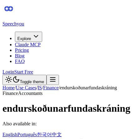
Speechyou
Explore
Claude MCP
Pricing
Blog
FAQ
Login
Start Free
Toggle theme
Home
/
Use Cases
/
IS
/
Finance
/
endurskoðunarfundaskráning
Finance
Accountants
endurskoðunarfundaskráning
Also available in:
English
Português
한국어
中文