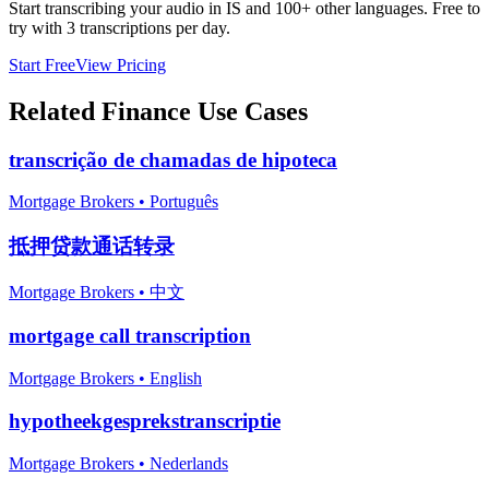
Start transcribing your audio in
IS
and 100+ other languages. Free to
try with 3 transcriptions per day.
Start Free
View Pricing
Related
Finance
Use Cases
transcrição de chamadas de hipoteca
Mortgage Brokers
•
Português
抵押贷款通话转录
Mortgage Brokers
•
中文
mortgage call transcription
Mortgage Brokers
•
English
hypotheekgesprekstranscriptie
Mortgage Brokers
•
Nederlands