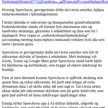
Nederlands
Deutsch
עברית
Español
العربية
Français
Русский
Italiano
Ro
Hvernig Speechyou, gervigreindar drifin tal-í-texta umsókn, hjálpar
endurskoðendum í fjármálageiranum
Í heimi fjármála er nákvæmni og tímasparnaður grundvallaratriði.
Endurskoðendur standa oft frammi fyrir áskorunum eins og
handvirku skráningu, gleymsku á smáatriðum og tíma sem fer í
skjalagerð. Þess vegna er „endurskoðunarfundaskráning“
(accounting meeting transcription) ómissandi verkfæri fyrir alla sem
starfa í þessum geira.
Speechyou er gervigreindar drifin tal-í-texta umsókn sem býr til
nákvæmar skýrslur af fundum á sekúndum. Með stuðningi við
Zoom, Teams og Google Meet getur Speechyou skráð bæði hljóð
frá hljóðnema og kerfislokum, sem tryggir að ekkert mikilvægt fer
framhjá.
Einn af mest áberandi kostum Speechyou er sjálfvirk skráning sem
sparar tíma og eykur nákvæmni. Þú þarft ekki lengur að eyða
dýrmætum tíma í að skrifa niður allt sem sagt er. Tal-í-texta tækni
okkar skilar þér nákvæmum skýrslum sem þú getur leitað eftir, sem
gerir það auðvelt að finna mikilvægar upplýsingar síðar.
Einnig býður Speechyou upp á AI-drifnar útdrættir, aðgerðir og
lykilinnsýn, sem gerir þér kleift að fá skýra yfirsýn yfir það sem rætt