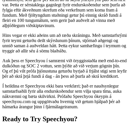
var. Þetta er sérstaklega gagnlegt fyrir endurskoðendur sem þurfa að
fylgja eftir ákveðnum skrefum eða verkefnum sem koma fram á
fundum. Með fjöltyngdum stuðningi getur þú einnig skráð fundi á
fleiri en 100 tungumálum, sem gerir það auðvelt að vinna með
alþjóðlegum viðskiptavinum.
Hins vegar er ekki aðeins um að ræða skráningu. Með samstarfsrými
fyrir teymi geturðu deilt skýrslunum þínum, stjórnað aðgengi og
unnið saman á auðveldan hátt. Þetta eykur samhæfingu í teymum og
tryggir að allir séu á sömu blaðsíðu.
Auk þess er Speechyou í samræmi við öryggisstaðla með end-to-end
dulkóðun og SOC 2 vottun, sem þýðir að við verjum gögnin þín.
Og ef þú vilt prófa þjónustuna geturðu byrjað á frjálst stigi sem leyfir
þér að skrá þrjá fundi á dag - án þess að þurfa að skrá kreditkort.
Í heildina er Speechyou ekki bara verkfæri; það er nauðsynlegur
samstarfsaðili fyrir alla endurskoðendur sem vilja spara tíma, auka
nákvæmni og bæta skilvirkni. Prófaðu Speechyou ókeypis á
speechyou.com og uppgötvaðu hvernig við getum hjálpað þér að
hámarka árangur þinn í fjármálageiranum.
Ready to Try Speechyou?