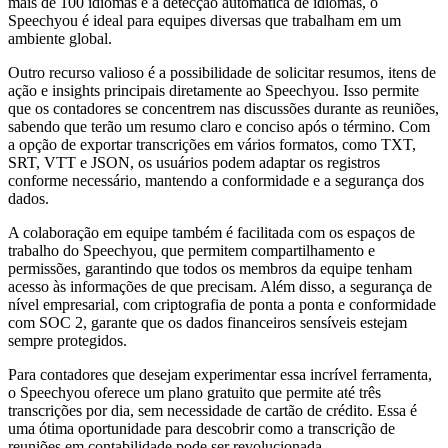
mais de 100 idiomas e a detecção automática de idiomas, o
Speechyou é ideal para equipes diversas que trabalham em um
ambiente global.
Outro recurso valioso é a possibilidade de solicitar resumos, itens de
ação e insights principais diretamente ao Speechyou. Isso permite
que os contadores se concentrem nas discussões durante as reuniões,
sabendo que terão um resumo claro e conciso após o término. Com
a opção de exportar transcrições em vários formatos, como TXT,
SRT, VTT e JSON, os usuários podem adaptar os registros
conforme necessário, mantendo a conformidade e a segurança dos
dados.
A colaboração em equipe também é facilitada com os espaços de
trabalho do Speechyou, que permitem compartilhamento e
permissões, garantindo que todos os membros da equipe tenham
acesso às informações de que precisam. Além disso, a segurança de
nível empresarial, com criptografia de ponta a ponta e conformidade
com SOC 2, garante que os dados financeiros sensíveis estejam
sempre protegidos.
Para contadores que desejam experimentar essa incrível ferramenta,
o Speechyou oferece um plano gratuito que permite até três
transcrições por dia, sem necessidade de cartão de crédito. Essa é
uma ótima oportunidade para descobrir como a transcrição de
reuniões em contabilidade pode ser revolucionada.