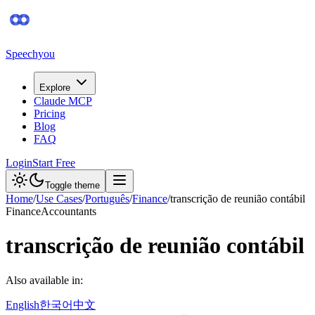
Speechyou
Explore
Claude MCP
Pricing
Blog
FAQ
Login
Start Free
Toggle theme
Home
/
Use Cases
/
Português
/
Finance
/
transcrição de reunião contábil
Finance
Accountants
transcrição de reunião contábil
Also available in:
English
한국어
中文