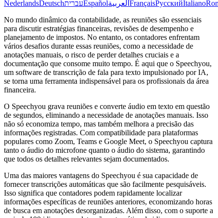
Nederlands
Deutsch
עברית
Español
العربية
Français
Русский
Italiano
Ro
No mundo dinâmico da contabilidade, as reuniões são essenciais
para discutir estratégias financeiras, revisões de desempenho e
planejamento de impostos. No entanto, os contadores enfrentam
vários desafios durante essas reuniões, como a necessidade de
anotações manuais, o risco de perder detalhes cruciais e a
documentação que consome muito tempo. É aqui que o Speechyou,
um software de transcrição de fala para texto impulsionado por IA,
se torna uma ferramenta indispensável para os profissionais da área
financeira.
O Speechyou grava reuniões e converte áudio em texto em questão
de segundos, eliminando a necessidade de anotações manuais. Isso
não só economiza tempo, mas também melhora a precisão das
informações registradas. Com compatibilidade para plataformas
populares como Zoom, Teams e Google Meet, o Speechyou captura
tanto o áudio do microfone quanto o áudio do sistema, garantindo
que todos os detalhes relevantes sejam documentados.
Uma das maiores vantagens do Speechyou é sua capacidade de
fornecer transcrições automáticas que são facilmente pesquisáveis.
Isso significa que contadores podem rapidamente localizar
informações específicas de reuniões anteriores, economizando horas
de busca em anotações desorganizadas. Além disso, com o suporte a