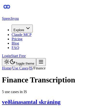
Speechyou
Explore
Claude MCP
Pricing
Blog
FAQ
Login
Start Free
Toggle theme
Home
/
Use Cases
/
IS
/
Finance
Finance
Transcription
5
use case
s
in
IS
veðlánasamtal skráning