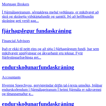
Mortgage Brokers
Í fjármálageiranum, sérstaklega meðal veðlánara, er mikilvægt að
skrá og skrásetja viðskiptafundir og samtöl. Þó að hefðbundin
skráning geti verið gag
...
fjárhagslegur fundaskráning
Financial Advisors
Það er ekki til neitt eins og að sitja í fjárhagslegum fundi, þar sem
mikilvægir upplýsingar og ákvarðanir eru teknar. Fyrir
fjárfestingarfræðinga get
...
endurskoðunarfundaskráning
Accountants
Hvernig Speechyou, gervigreindar drifin tal-í-texta umsókn, hjálpar
endurskoðendum í fjármálageiranum Í heimi fjármála er nákvæmni
og tímasparnaður g
...
endurskoðunarfundaskráning