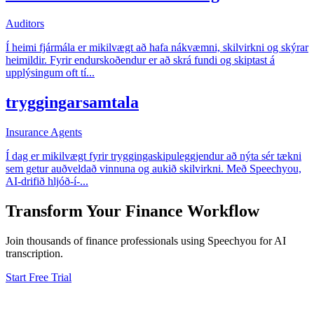
Auditors
Í heimi fjármála er mikilvægt að hafa nákvæmni, skilvirkni og skýrar
heimildir. Fyrir endurskoðendur er að skrá fundi og skiptast á
upplýsingum oft tí
...
tryggingarsamtala
Insurance Agents
Í dag er mikilvægt fyrir tryggingaskipuleggjendur að nýta sér tækni
sem getur auðveldað vinnuna og aukið skilvirkni. Með Speechyou,
AI-drifið hljóð-í-
...
Transform Your
Finance
Workflow
Join thousands of
finance
professionals using Speechyou for AI
transcription.
Start Free Trial