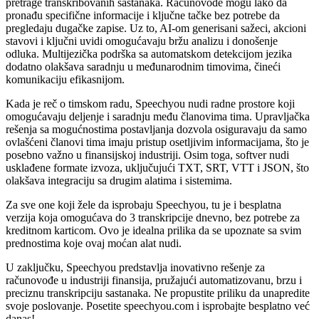
pretrage transkribovanih sastanaka. Računovođe mogu lako da
pronađu specifične informacije i ključne tačke bez potrebe da
pregledaju dugačke zapise. Uz to, AI-om generisani sažeci, akcioni
stavovi i ključni uvidi omogućavaju bržu analizu i donošenje
odluka. Multijezička podrška sa automatskom detekcijom jezika
dodatno olakšava saradnju u međunarodnim timovima, čineći
komunikaciju efikasnijom.
Kada je reč o timskom radu, Speechyou nudi radne prostore koji
omogućavaju deljenje i saradnju među članovima tima. Upravljačka
rešenja sa mogućnostima postavljanja dozvola osiguravaju da samo
ovlašćeni članovi tima imaju pristup osetljivim informacijama, što je
posebno važno u finansijskoj industriji. Osim toga, softver nudi
usklađene formate izvoza, uključujući TXT, SRT, VTT i JSON, što
olakšava integraciju sa drugim alatima i sistemima.
Za sve one koji žele da isprobaju Speechyou, tu je i besplatna
verzija koja omogućava do 3 transkripcije dnevno, bez potrebe za
kreditnom karticom. Ovo je idealna prilika da se upoznate sa svim
prednostima koje ovaj moćan alat nudi.
U zaključku, Speechyou predstavlja inovativno rešenje za
računovođe u industriji finansija, pružajući automatizovanu, brzu i
preciznu transkripciju sastanaka. Ne propustite priliku da unapredite
svoje poslovanje. Posetite speechyou.com i isprobajte besplatno već
danas!