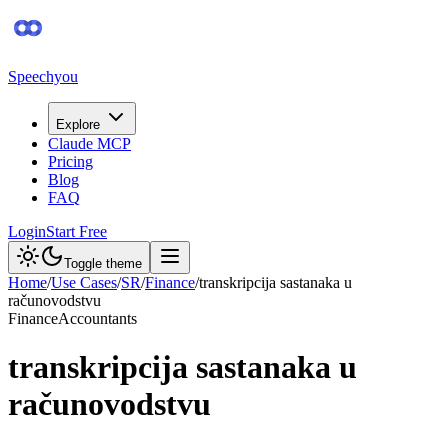
Speechyou
Explore
Claude MCP
Pricing
Blog
FAQ
Login
Start Free
Toggle theme
Home
/
Use Cases
/
SR
/
Finance
/
transkripcija sastanaka u
računovodstvu
Finance
Accountants
transkripcija sastanaka u
računovodstvu