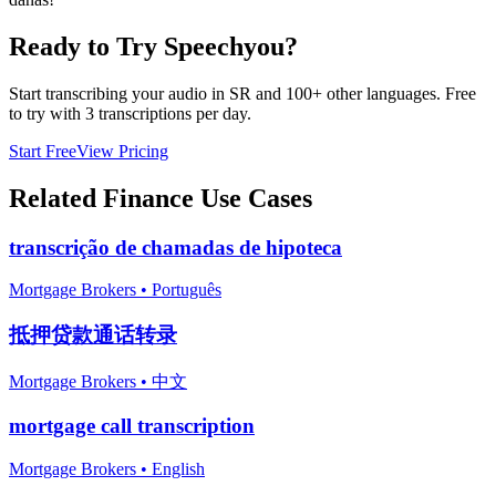
Ready to Try Speechyou?
Start transcribing your audio in
SR
and 100+ other languages. Free
to try with 3 transcriptions per day.
Start Free
View Pricing
Related
Finance
Use Cases
transcrição de chamadas de hipoteca
Mortgage Brokers
•
Português
抵押贷款通话转录
Mortgage Brokers
•
中文
mortgage call transcription
Mortgage Brokers
•
English