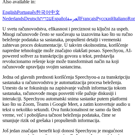
Also available in:
English
Português
한국어
中文
Nederlands
Deutsch
עברית
Español
العربية
Français
Русский
Italiano
Ro
U svetu računovodstva, efikasnost i preciznost su ključni za uspeh.
Mnogi računovođe često se suočavaju sa izazovima kao što su ručno
beleženje podataka sa sastanaka, propušteni detalji i vremenski
zahtevan proces dokumentacije. U takvim okolnostima, korišćenje
napredne tehnologije može značajno olakšati posao. Speechyou, AI-
powered softver za transkripciju govora u tekst, predstavlja
revolucionarno rešenje koje može transformisati način na koji
računovođe upravljaju svojim sastancima.
Jedna od glavnih prednosti korišćenja Speechyou-a za transkripciju
sastanaka u računovodstvu je automatizacija procesa beleženja.
Umesto da se fokusiraju na zapisivanje važnih informacija tokom
sastanaka, računovođe mogu posvetiti više pažnje diskusiji i
interakciji. Speechyou automatski snima sastanke putem platformi
kao što su Zoom, Teams i Google Meet, a zatim konvertuje audio u
tekst u nekoliko sekundi. Ova funkcionalnost ne samo da štedi
vreme, već i poboljšava tačnost beleženja podataka, čime se
smanjuje rizik od grešaka i propuštenih informacija.
Još jedan značajan benefit koji donosi Speechyou je mogućnost