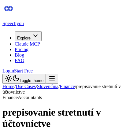
Speechyou
Explore
Claude MCP
Pricing
Blog
FAQ
Login
Start Free
Toggle theme
Home
/
Use Cases
/
Slovenčina
/
Finance
/
prepisovanie stretnutí v
účtovníctve
Finance
Accountants
prepisovanie stretnutí v
účtovníctve