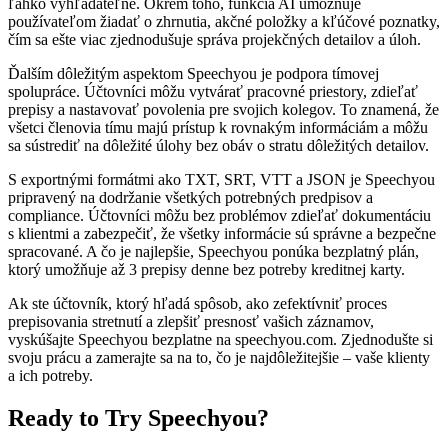
ľahko vyhľadateľné. Okrem toho, funkcia AI umožňuje
používateľom žiadať o zhrnutia, akčné položky a kľúčové poznatky,
čím sa ešte viac zjednodušuje správa projekčných detailov a úloh.
Ďalším dôležitým aspektom Speechyou je podpora tímovej
spolupráce. Účtovníci môžu vytvárať pracovné priestory, zdieľať
prepisy a nastavovať povolenia pre svojich kolegov. To znamená, že
všetci členovia tímu majú prístup k rovnakým informáciám a môžu
sa sústrediť na dôležité úlohy bez obáv o stratu dôležitých detailov.
S exportnými formátmi ako TXT, SRT, VTT a JSON je Speechyou
pripravený na dodržanie všetkých potrebných predpisov a
compliance. Účtovníci môžu bez problémov zdieľať dokumentáciu
s klientmi a zabezpečiť, že všetky informácie sú správne a bezpečne
spracované. A čo je najlepšie, Speechyou ponúka bezplatný plán,
ktorý umožňuje až 3 prepisy denne bez potreby kreditnej karty.
Ak ste účtovník, ktorý hľadá spôsob, ako zefektívniť proces
prepisovania stretnutí a zlepšiť presnosť vašich záznamov,
vyskúšajte Speechyou bezplatne na speechyou.com. Zjednodušte si
svoju prácu a zamerajte sa na to, čo je najdôležitejšie – vaše klienty
a ich potreby.
Ready to Try Speechyou?