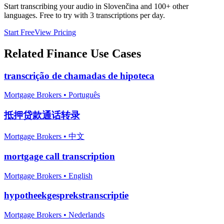
Start transcribing your audio in
Slovenčina
and 100+ other
languages. Free to try with 3 transcriptions per day.
Start Free
View Pricing
Related
Finance
Use Cases
transcrição de chamadas de hipoteca
Mortgage Brokers
•
Português
抵押贷款通话转录
Mortgage Brokers
•
中文
mortgage call transcription
Mortgage Brokers
•
English
hypotheekgesprekstranscriptie
Mortgage Brokers
•
Nederlands