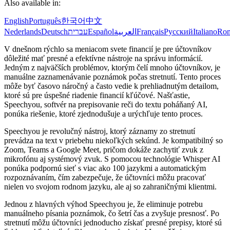
Also available in:
English
Português
한국어
中文
Nederlands
Deutsch
עברית
Español
العربية
Français
Русский
Italiano
Ro
V dnešnom rýchlo sa meniacom svete financií je pre účtovníkov
dôležité mať presné a efektívne nástroje na správu informácií.
Jedným z najväčších problémov, ktorým čelí mnoho účtovníkov, je
manuálne zaznamenávanie poznámok počas stretnutí. Tento proces
môže byť časovo náročný a často vedie k prehliadnutým detailom,
ktoré sú pre úspešné riadenie financií kľúčové. Našťastie,
Speechyou, softvér na prepisovanie reči do textu poháňaný AI,
ponúka riešenie, ktoré zjednodušuje a urýchľuje tento proces.
Speechyou je revolučný nástroj, ktorý záznamy zo stretnutí
prevádza na text v priebehu niekoľkých sekúnd. Je kompatibilný so
Zoom, Teams a Google Meet, pričom dokáže zachytiť zvuk z
mikrofónu aj systémový zvuk. S pomocou technológie Whisper AI
ponúka podpornú sieť s viac ako 100 jazykmi a automatickým
rozpoznávaním, čím zabezpečuje, že účtovníci môžu pracovať
nielen vo svojom rodnom jazyku, ale aj so zahraničnými klientmi.
Jednou z hlavných výhod Speechyou je, že eliminuje potrebu
manuálneho písania poznámok, čo šetrí čas a zvyšuje presnosť. Po
stretnutí môžu účtovníci jednoducho získať presné prepisy, ktoré sú