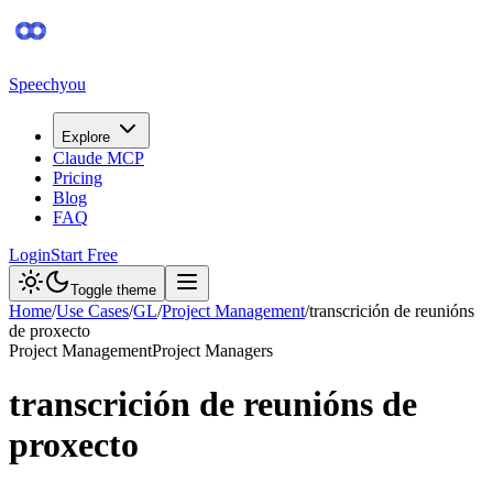
Speechyou
Explore
Claude MCP
Pricing
Blog
FAQ
Login
Start Free
Toggle theme
Home
/
Use Cases
/
GL
/
Project Management
/
transcrición de reunións
de proxecto
Project Management
Project Managers
transcrición de reunións de
proxecto