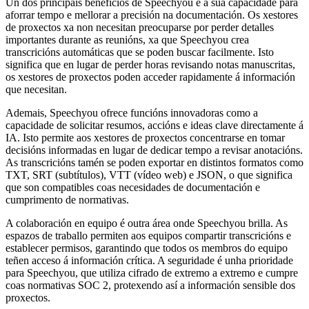
Un dos principais beneficios de Speechyou é a súa capacidade para
aforrar tempo e mellorar a precisión na documentación. Os xestores
de proxectos xa non necesitan preocuparse por perder detalles
importantes durante as reunións, xa que Speechyou crea
transcricións automáticas que se poden buscar facilmente. Isto
significa que en lugar de perder horas revisando notas manuscritas,
os xestores de proxectos poden acceder rapidamente á información
que necesitan.
Ademais, Speechyou ofrece funcións innovadoras como a
capacidade de solicitar resumos, accións e ideas clave directamente á
IA. Isto permite aos xestores de proxectos concentrarse en tomar
decisións informadas en lugar de dedicar tempo a revisar anotacións.
As transcricións tamén se poden exportar en distintos formatos como
TXT, SRT (subtítulos), VTT (vídeo web) e JSON, o que significa
que son compatibles coas necesidades de documentación e
cumprimento de normativas.
A colaboración en equipo é outra área onde Speechyou brilla. As
espazos de traballo permiten aos equipos compartir transcricións e
establecer permisos, garantindo que todos os membros do equipo
teñen acceso á información crítica. A seguridade é unha prioridade
para Speechyou, que utiliza cifrado de extremo a extremo e cumpre
coas normativas SOC 2, protexendo así a información sensible dos
proxectos.