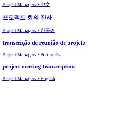
Project Managers
•
中文
프로젝트 회의 전사
Project Managers
•
한국어
transcrição de reunião de projeto
Project Managers
•
Português
project meeting transcription
Project Managers
•
English