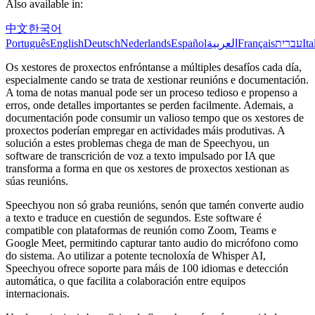
Also available in:
中文
한국어
Português
English
Deutsch
Nederlands
Español
العربية
Français
עברית
Ita
Os xestores de proxectos enfróntanse a múltiples desafíos cada día,
especialmente cando se trata de xestionar reunións e documentación.
A toma de notas manual pode ser un proceso tedioso e propenso a
erros, onde detalles importantes se perden facilmente. Ademais, a
documentación pode consumir un valioso tempo que os xestores de
proxectos poderían empregar en actividades máis produtivas. A
solución a estes problemas chega de man de Speechyou, un
software de transcrición de voz a texto impulsado por IA que
transforma a forma en que os xestores de proxectos xestionan as
súas reunións.
Speechyou non só graba reunións, senón que tamén converte audio
a texto e traduce en cuestión de segundos. Este software é
compatible con plataformas de reunión como Zoom, Teams e
Google Meet, permitindo capturar tanto audio do micrófono como
do sistema. Ao utilizar a potente tecnoloxía de Whisper AI,
Speechyou ofrece soporte para máis de 100 idiomas e detección
automática, o que facilita a colaboración entre equipos
internacionais.