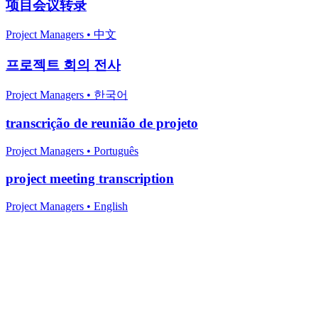
项目会议转录
Project Managers
•
中文
프로젝트 회의 전사
Project Managers
•
한국어
transcrição de reunião de projeto
Project Managers
•
Português
project meeting transcription
Project Managers
•
English