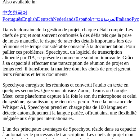
Also available in:
中文
한국어
Português
English
Deutsch
Nederlands
Español
עברית
العربية
Italiano
Ру
Dans le domaine de la gestion de projet, chaque détail compte. Les
chefs de projet sont souvent confrontés à des défis tels que la prise
de notes manuelle, le risque de rater des détails importants lors des
réunions et le temps considérable consacré à la documentation. Pour
pallier ces problèmes, Speechyou, un logiciel de transcription
alimenté par l'IA, se présente comme une solution innovante. Grâce
à sa capacité à effectuer une transcription de réunion de projet en
temps réel, il transforme la manière dont les chefs de projet gèrent
leurs réunions et leurs documents.
Speechyou enregistre les réunions et convertit l'audio en texte en
quelques secondes. Que vous utilisiez Zoom, Teams ou Google
Meet, cette plateforme capture à la fois le son du microphone et celui
du système, garantissant que rien n'est perdu. Avec la puissance de
Whisper AI, Speechyou prend en charge plus de 100 langues et
détecte automatiquement la langue parlée, offrant ainsi une flexibilité
inégalée aux équipes internationales.
L'un des principaux avantages de Speechyou réside dans sa capacité
à automatiser le processus de transcription. Les chefs de projet n'ont