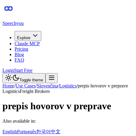
Speechyou
Explore
Claude MCP
Pricing
Blog
FAQ
Login
Start Free
Toggle theme
Home
/
Use Cases
/
Slovenčina
/
Logistics
/
prepis hovorov v preprave
Logistics
Freight Brokers
prepis hovorov v preprave
Also available in:
English
Português
한국어
中文