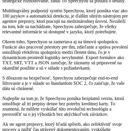
strategické rozhodovanie, zatiaľ čo Speechyou sa postará o detaily.
Multilingválny podporný systém Speechyou, ktorý ponúka viac ako
100 jazykov a automatickú detekciu, je ďalším silným nástrojom pre
agentov prepravy, ktorí pracujú na medzinárodnej úrovni. Nezáleží
na tom, kde sa nachádzate, Speechyou zabezpečuje, že všetky
relevantné informácie sú dostupné v jazyku, ktorý potrebujete.
Okrem toho, Speechyou sa zameriava aj na tímovú spoluprácu.
Funkcie ako pracovné priestory pre tím, zdieľanie a správa povolení
umožňujú efektívnu spoluprácu medzi členmi tímu, čo je v
dynamickom prostredí logistiky nevyhnutné. Export formátov ako
TXT, SRT, VTT a JSON zaručuje, že záznamy sú pripravené na
okamžité použitie a sú v súlade s požiadavkami.
S dôrazom na bezpečnosť, Speechyou zabezpečuje end-to-end
šifrovanie a je v súlade so štandardom SOC 2, čo zaisťuje, že vaše
dáta sú chránené.
Najlepšie na tom je, že Speechyou ponúka bezplatnú verziu, ktorá
umožňuje až tri prepisy denne bez potreby kreditnej karty. To
znamená, že môžete vyskúšať túto revolučnú technológiu a
presvedčiť sa o jej výhodách bez akýchkoľvek záväzkov.
Ak ste agent prepravy, ktorý hľadá spôsob, ako zefektívniť svoje
procesy a znížiť čas strávený dokumentovaním, vyskúšajte