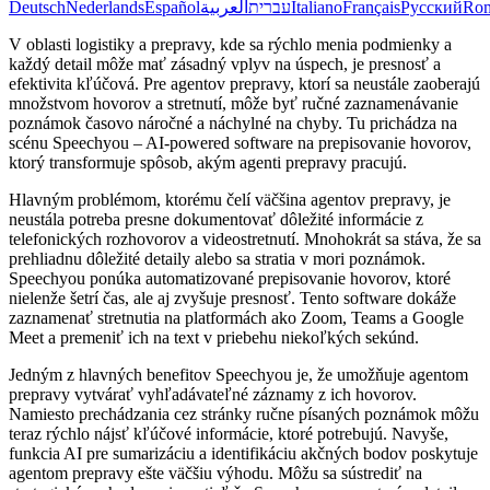
Deutsch
Nederlands
Español
العربية
עברית
Italiano
Français
Русский
Ro
V oblasti logistiky a prepravy, kde sa rýchlo menia podmienky a
každý detail môže mať zásadný vplyv na úspech, je presnosť a
efektivita kľúčová. Pre agentov prepravy, ktorí sa neustále zaoberajú
množstvom hovorov a stretnutí, môže byť ručné zaznamenávanie
poznámok časovo náročné a náchylné na chyby. Tu prichádza na
scénu Speechyou – AI-powered software na prepisovanie hovorov,
ktorý transformuje spôsob, akým agenti prepravy pracujú.
Hlavným problémom, ktorému čelí väčšina agentov prepravy, je
neustála potreba presne dokumentovať dôležité informácie z
telefonických rozhovorov a videostretnutí. Mnohokrát sa stáva, že sa
prehliadnu dôležité detaily alebo sa stratia v mori poznámok.
Speechyou ponúka automatizované prepisovanie hovorov, ktoré
nielenže šetrí čas, ale aj zvyšuje presnosť. Tento software dokáže
zaznamenať stretnutia na platformách ako Zoom, Teams a Google
Meet a premeniť ich na text v priebehu niekoľkých sekúnd.
Jedným z hlavných benefitov Speechyou je, že umožňuje agentom
prepravy vytvárať vyhľadávateľné záznamy z ich hovorov.
Namiesto prechádzania cez stránky ručne písaných poznámok môžu
teraz rýchlo nájsť kľúčové informácie, ktoré potrebujú. Navyše,
funkcia AI pre sumarizáciu a identifikáciu akčných bodov poskytuje
agentom prepravy ešte väčšiu výhodu. Môžu sa sústrediť na