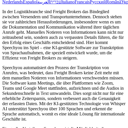
Nederlands
Español
العربية
עברית
Italiano
Français
Русский
Română
Укр
In der Logistikbranche sind Freight Brokers das Bindeglied
zwischen Versendern und Transportunternehmen. Dennoch stehen
sie vor zahlreichen Herausforderungen, insbesondere wenn es um
die Dokumentation und Kommunikation während ihrer täglichen
Anrufe geht. Manuelles Notieren von Informationen kann nicht nur
zeitraubend sein, sondern auch zu verpassten Details führen, die für
den Erfolg eines Geschäfts entscheidend sind. Hier kommt
Speechyou ins Spiel – eine KI-gestützte Software zur Transkription
von Sprachaufnahmen, die speziell entwickelt wurde, um die
Effizienz von Freight Brokers zu steigern.
Speechyou automatisiert den Prozess der Transkription von
Anrufen, was bedeutet, dass Freight Brokers keine Zeit mehr mit
dem manuellen Notieren von Informationen verschwenden müssen.
Die Software kann Meetings, die über Plattformen wie Zoom,
Teams und Google Meet stattfinden, aufzeichnen und die Audios in
Sekundenschnelle in Text umwandeln. Dies sorgt nicht nur für eine
erhebliche Zeitersparnis, sondern verbessert auch die Genauigkeit
der erfassten Daten. Mit der KI-gestützten Technologie von Whisper
AI unterstützt Speechyou über 100 Sprachen und erkennt die
Sprache automatisch, womit es eine ideale Lösung für internationale
Geschäfte ist.