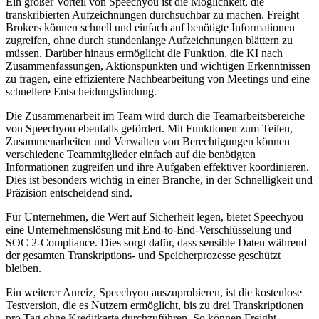
Ein großer Vorteil von Speechyou ist die Möglichkeit, die
transkribierten Aufzeichnungen durchsuchbar zu machen. Freight
Brokers können schnell und einfach auf benötigte Informationen
zugreifen, ohne durch stundenlange Aufzeichnungen blättern zu
müssen. Darüber hinaus ermöglicht die Funktion, die KI nach
Zusammenfassungen, Aktionspunkten und wichtigen Erkenntnissen
zu fragen, eine effizientere Nachbearbeitung von Meetings und eine
schnellere Entscheidungsfindung.
Die Zusammenarbeit im Team wird durch die Teamarbeitsbereiche
von Speechyou ebenfalls gefördert. Mit Funktionen zum Teilen,
Zusammenarbeiten und Verwalten von Berechtigungen können
verschiedene Teammitglieder einfach auf die benötigten
Informationen zugreifen und ihre Aufgaben effektiver koordinieren.
Dies ist besonders wichtig in einer Branche, in der Schnelligkeit und
Präzision entscheidend sind.
Für Unternehmen, die Wert auf Sicherheit legen, bietet Speechyou
eine Unternehmenslösung mit End-to-End-Verschlüsselung und
SOC 2-Compliance. Dies sorgt dafür, dass sensible Daten während
der gesamten Transkriptions- und Speicherprozesse geschützt
bleiben.
Ein weiterer Anreiz, Speechyou auszuprobieren, ist die kostenlose
Testversion, die es Nutzern ermöglicht, bis zu drei Transkriptionen
pro Tag ohne Kreditkarte durchzuführen. So können Freight