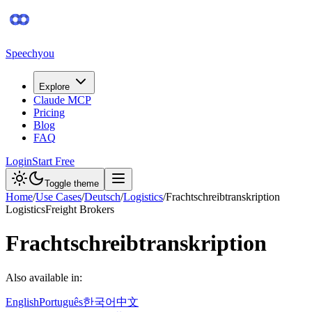
Speechyou
Explore
Claude MCP
Pricing
Blog
FAQ
Login
Start Free
Toggle theme
Home
/
Use Cases
/
Deutsch
/
Logistics
/
Frachtschreibtranskription
Logistics
Freight Brokers
Frachtschreibtranskription
Also available in:
English
Português
한국어
中文