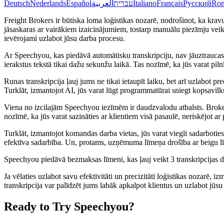
Deutsch
Nederlands
Español
العربية
עברית
Italiano
Français
Русский
Ro
Freight Brokers ir būtiska loma loģistikas nozarē, nodrošinot, ka kravu
jāsaskaras ar vairākiem izaicinājumiem, tostarp manuālu piezīmju veikša
ievērojami uzlabot jūsu darba procesu.
Ar Speechyou, kas piedāvā automātisku transkripciju, nav jāuztrauca
ierakstus tekstā tikai dažu sekunžu laikā. Tas nozīmē, ka jūs varat pil
Runas transkripcija ļauj jums ne tikai ietaupīt laiku, bet arī uzlabot p
Turklāt, izmantojot AI, jūs varat lūgt programmatūrai sniegt kopsavilk
Viena no izcilajām Speechyou iezīmēm ir daudzvalodu atbalsts. Brokeri
nozīmē, ka jūs varat sazināties ar klientiem visā pasaulē, neriskējot 
Turklāt, izmantojot komandas darba vietas, jūs varat viegli sadarboties 
efektīva sadarbība. Un, protams, uzņēmuma līmeņa drošība ar beigu līd
Speechyou piedāvā bezmaksas līmeni, kas ļauj veikt 3 transkripcijas di
Ja vēlaties uzlabot savu efektivitāti un precizitāti loģistikas noza
transkripcija var palīdzēt jums labāk apkalpot klientus un uzlabot jūsu 
Ready to Try Speechyou?