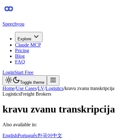
Speechyou
Explore
Claude MCP
Pricing
Blog
FAQ
Login
Start Free
Toggle theme
Home
/
Use Cases
/
LV
/
Logistics
/
kravu zvanu transkripcija
Logistics
Freight Brokers
kravu zvanu transkripcija
Also available in:
English
Português
한국어
中文