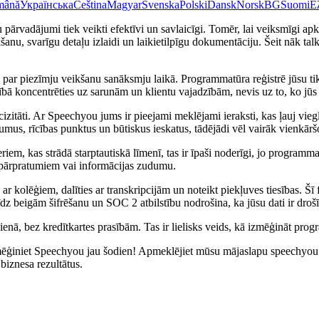
mână
Українська
Čeština
Magyar
Svenska
Polski
Dansk
Norsk
BG
Suomi
Ε
 pārvadājumi tiek veikti efektīvi un savlaicīgi. Tomēr, lai veiksmīgi apk
nu, svarīgu detaļu izlaidi un laikietilpīgu dokumentāciju. Šeit nāk talk
s par piezīmju veikšanu sanāksmju laikā. Programmatūra reģistrē jūsu
nībā koncentrēties uz sarunām un klientu vajadzībām, nevis uz to, ko jūs 
recizitāti. Ar Speechyou jums ir pieejami meklējami ieraksti, kas ļauj vie
umus, rīcības punktus un būtiskus ieskatus, tādējādi vēl vairāk vienkār
em, kas strādā starptautiskā līmenī, tas ir īpaši noderīgi, jo programma
ar pārpratumiem vai informācijas zudumu.
ar kolēģiem, dalīties ar transkripcijām un noteikt piekļuves tiesības. Šī
z beigām šifrēšanu un SOC 2 atbilstību nodrošina, ka jūsu dati ir drošī
enā, bez kredītkartes prasībām. Tas ir lielisks veids, kā izmēģināt prog
rē, izmēģiniet Speechyou jau šodien! Apmeklējiet mūsu mājaslapu speech
biznesa rezultātus.