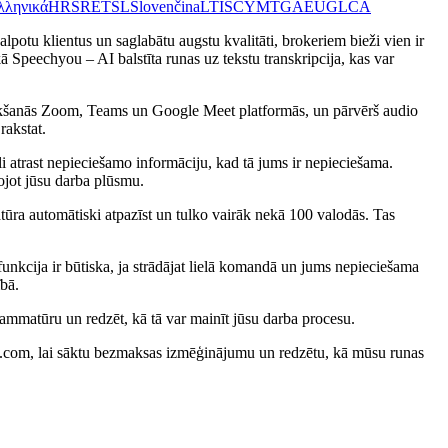
λληνικά
HR
SR
ET
SL
Slovenčina
LT
IS
CY
MT
GA
EU
GL
CA
alpotu klientus un saglabātu augstu kvalitāti, brokeriem bieži vien ir
ā Speechyou – AI balstīta runas uz tekstu transkripcija, kas var
 tikšanās Zoom, Teams un Google Meet platformās, un pārvērš audio
rakstat.
gli atrast nepieciešamo informāciju, kad tā jums ir nepieciešama.
šojot jūsu darba plūsmu.
tūra automātiski atpazīst un tulko vairāk nekā 100 valodās. Tas
 funkcija ir būtiska, ja strādājat lielā komandā un jums nepieciešama
bā.
rammatūru un redzēt, kā tā var mainīt jūsu darba procesu.
you.com, lai sāktu bezmaksas izmēģinājumu un redzētu, kā mūsu runas