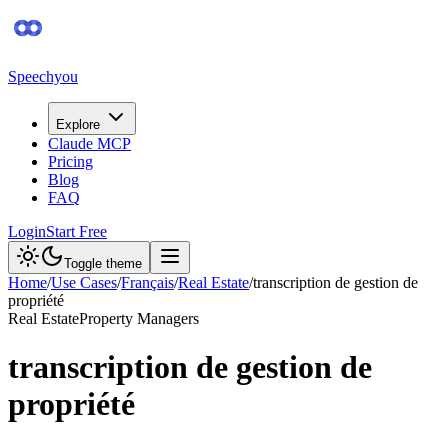
Speechyou
Explore
Claude MCP
Pricing
Blog
FAQ
Login
Start Free
Toggle theme
Home
/
Use Cases
/
Français
/
Real Estate
/
transcription de gestion de
propriété
Real Estate
Property Managers
transcription de gestion de
propriété