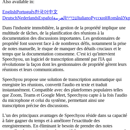
Also available in:
English
Português
한국어
中文
Deutsch
Nederlands
Español
العربية
עברית
Italiano
Русский
Română
Укр
Dans l'industrie immobilière, la gestion de la propriété implique une
multitude de tâches, de la planification des réunions à la
documentation des discussions importantes. Les gestionnaires de
propriété font souvent face à de nombreux défis, notamment la prise
de notes manuelle, le risque de manquer des détails cruciaux et le
temps que la documentation consomme. C'est ici qu'intervient
Speechyou, un logiciel de transcription alimenté par l'IA qui
révolutionne la façon dont les gestionnaires de propriété gèrent leurs
réunions et leurs communications.
Speechyou propose une solution de transcription automatique qui
enregistre les réunions, convertit l'audio en texte et traduit
instantanément. Compatible avec des plateformes populaires telles
que Zoom, Teams et Google Meet, Speechyou capte à la fois l'audio
du microphone et celui du système, permettant ainsi une
transcription précise des discussions.
L'un des principaux avantages de Speechyou réside dans sa capacité
à faire gagner du temps et à améliorer l'exactitude des
enregistrements. En éliminant le besoin de prendre des notes