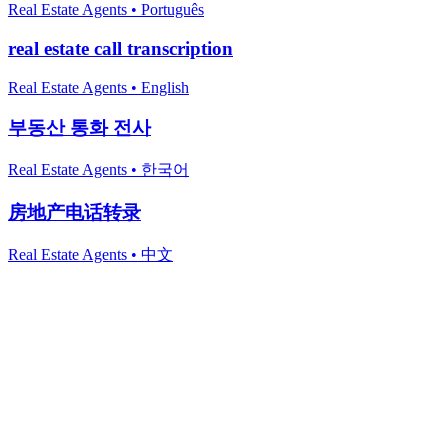
Real Estate Agents
•
Português
real estate call transcription
Real Estate Agents
•
English
부동산 통화 전사
Real Estate Agents
•
한국어
房地产电话转录
Real Estate Agents
•
中文