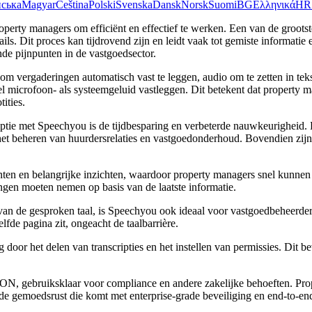
нська
Magyar
Čeština
Polski
Svenska
Dansk
Norsk
Suomi
BG
Ελληνικά
HR
operty managers om efficiënt en effectief te werken. Een van de groots
ls. Dit proces kan tijdrovend zijn en leidt vaak tot gemiste informati
nde pijnpunten in de vastgoedsector.
ergaderingen automatisch vast te leggen, audio om te zetten in tekst 
microfoon- als systeemgeluid vastleggen. Dit betekent dat property m
ities.
ptie met Speechyou is de tijdbesparing en verbeterde nauwkeurigheid. D
 het beheren van huurdersrelaties en vastgoedonderhoud. Bovendien zij
en en belangrijke inzichten, waardoor property managers snel kunnen be
ingen moeten nemen op basis van de laatste informatie.
an de gesproken taal, is Speechyou ook ideaal voor vastgoedbeheerders
fde pagina zit, ongeacht de taalbarrière.
 het delen van transcripties en het instellen van permissies. Dit b
, gebruiksklaar voor compliance en andere zakelijke behoeften. Prop
an de gemoedsrust die komt met enterprise-grade beveiliging en end-to