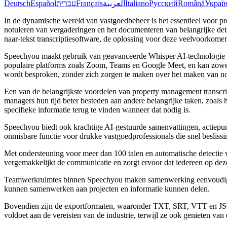
Deutsch
Español
עברית
Français
العربية
Italiano
Русский
Română
Украї
In de dynamische wereld van vastgoedbeheer is het essentieel voor pr
notuleren van vergaderingen en het documenteren van belangrijke detai
naar-tekst transcriptiesoftware, de oplossing voor deze veelvoorkome
Speechyou maakt gebruik van geavanceerde Whisper AI-technologie om v
populaire platforms zoals Zoom, Teams en Google Meet, en kan zowel 
wordt besproken, zonder zich zorgen te maken over het maken van not
Een van de belangrijkste voordelen van property management transcri
managers hun tijd beter besteden aan andere belangrijke taken, zoals
specifieke informatie terug te vinden wanneer dat nodig is.
Speechyou biedt ook krachtige AI-gestuurde samenvattingen, actiepunt
onmisbare functie voor drukke vastgoedprofessionals die snel besliss
Met ondersteuning voor meer dan 100 talen en automatische detectie v
vergemakkelijkt de communicatie en zorgt ervoor dat iedereen op dezel
Teamwerkruimtes binnen Speechyou maken samenwerking eenvoudig door
kunnen samenwerken aan projecten en informatie kunnen delen.
Bovendien zijn de exportformaten, waaronder TXT, SRT, VTT en JSON
voldoet aan de vereisten van de industrie, terwijl ze ook genieten v