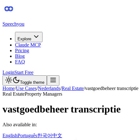
Speechyou
Explore
Claude MCP
Pricing
Blog
FAQ
Login
Start Free
Toggle theme
Home
/
Use Cases
/
Nederlands
/
Real Estate
/
vastgoedbeheer transcriptie
Real Estate
Property Managers
vastgoedbeheer transcriptie
Also available in:
English
Português
한국어
中文