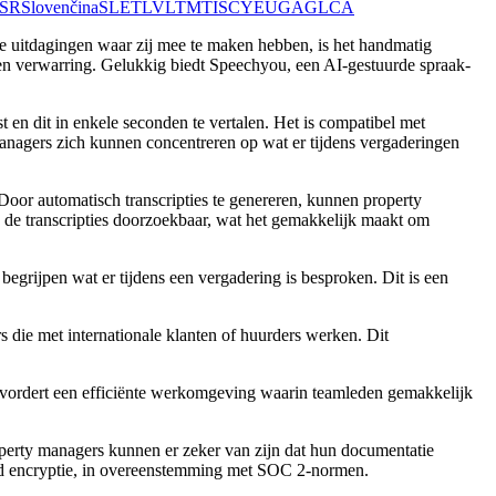
SR
Slovenčina
SL
ET
LV
LT
MT
IS
CY
EU
GA
GL
CA
te uitdagingen waar zij mee te maken hebben, is het handmatig
e en verwarring. Gelukkig biedt Speechyou, een AI-gestuurde spraak-
en dit in enkele seconden te vertalen. Het is compatibel met
anagers zich kunnen concentreren op wat er tijdens vergaderingen
oor automatisch transcripties te genereren, kunnen property
n de transcripties doorzoekbaar, wat het gemakkelijk maakt om
grijpen wat er tijdens een vergadering is besproken. Dit is een
 die met internationale klanten of huurders werken. Dit
evordert een efficiënte werkomgeving waarin teamleden gemakkelijk
erty managers kunnen er zeker van zijn dat hun documentatie
-end encryptie, in overeenstemming met SOC 2-normen.