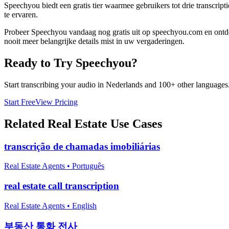
Speechyou biedt een gratis tier waarmee gebruikers tot drie transcript
te ervaren.
Probeer Speechyou vandaag nog gratis uit op speechyou.com en ontde
nooit meer belangrijke details mist in uw vergaderingen.
Ready to Try Speechyou?
Start transcribing your audio in
Nederlands
and 100+ other languages. 
Start Free
View Pricing
Related
Real Estate
Use Cases
transcrição de chamadas imobiliárias
Real Estate Agents
•
Português
real estate call transcription
Real Estate Agents
•
English
부동산 통화 전사