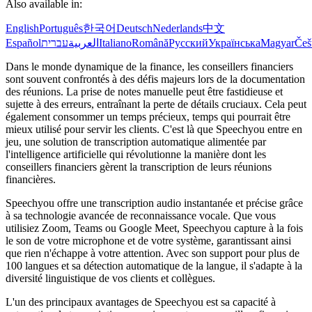
Also available in:
English
Português
한국어
Deutsch
Nederlands
中文
Español
עברית
العربية
Italiano
Română
Русский
Українська
Magyar
Češ
Dans le monde dynamique de la finance, les conseillers financiers
sont souvent confrontés à des défis majeurs lors de la documentation
des réunions. La prise de notes manuelle peut être fastidieuse et
sujette à des erreurs, entraînant la perte de détails cruciaux. Cela peut
également consommer un temps précieux, temps qui pourrait être
mieux utilisé pour servir les clients. C'est là que Speechyou entre en
jeu, une solution de transcription automatique alimentée par
l'intelligence artificielle qui révolutionne la manière dont les
conseillers financiers gèrent la transcription de leurs réunions
financières.
Speechyou offre une transcription audio instantanée et précise grâce
à sa technologie avancée de reconnaissance vocale. Que vous
utilisiez Zoom, Teams ou Google Meet, Speechyou capture à la fois
le son de votre microphone et de votre système, garantissant ainsi
que rien n'échappe à votre attention. Avec son support pour plus de
100 langues et sa détection automatique de la langue, il s'adapte à la
diversité linguistique de vos clients et collègues.
L'un des principaux avantages de Speechyou est sa capacité à