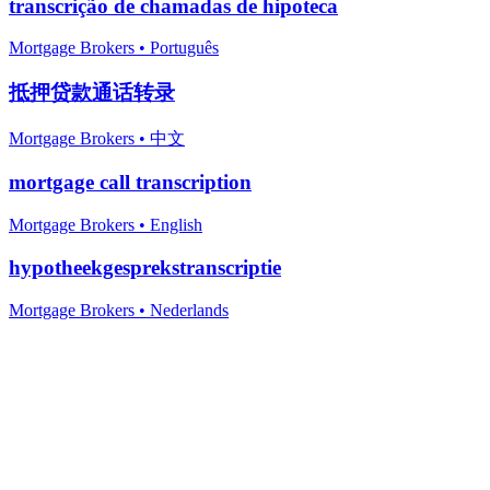
transcrição de chamadas de hipoteca
Mortgage Brokers
•
Português
抵押贷款通话转录
Mortgage Brokers
•
中文
mortgage call transcription
Mortgage Brokers
•
English
hypotheekgesprekstranscriptie
Mortgage Brokers
•
Nederlands