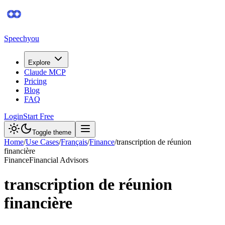
Speechyou
Explore
Claude MCP
Pricing
Blog
FAQ
Login
Start Free
Toggle theme
Home
/
Use Cases
/
Français
/
Finance
/
transcription de réunion
financière
Finance
Financial Advisors
transcription de réunion
financière