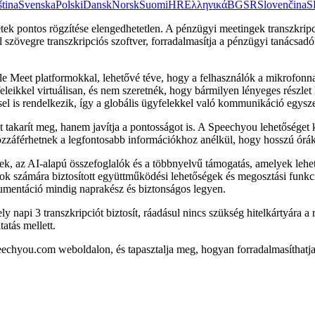
tina
Svenska
Polski
Dansk
Norsk
Suomi
HR
Ελληνικά
BG
SR
Slovenčina
S
ek pontos rögzítése elengedhetetlen. A pénzügyi meetingek transzkripc
szövegre transzkripciós szoftver, forradalmasítja a pénzügyi tanácsadó
eet platformokkal, lehetővé téve, hogy a felhasználók a mikrofonnal
leikkel virtuálisan, és nem szeretnék, hogy bármilyen lényeges részle
sel is rendelkezik, így a globális ügyfelekkel való kommunikáció egys
takarít meg, hanem javítja a pontosságot is. A Speechyou lehetőséget k
ozzáférhetnek a legfontosabb információkhoz anélkül, hogy hosszú óráka
sek, az AI-alapú összefoglalók és a többnyelvű támogatás, amelyek leh
ok számára biztosított együttműködési lehetőségek és megosztási funk
entáció mindig naprakész és biztonságos legyen.
 napi 3 transzkripciót biztosít, ráadásul nincs szükség hitelkártyára 
atás mellett.
speechyou.com weboldalon, és tapasztalja meg, hogyan forradalmasíthat