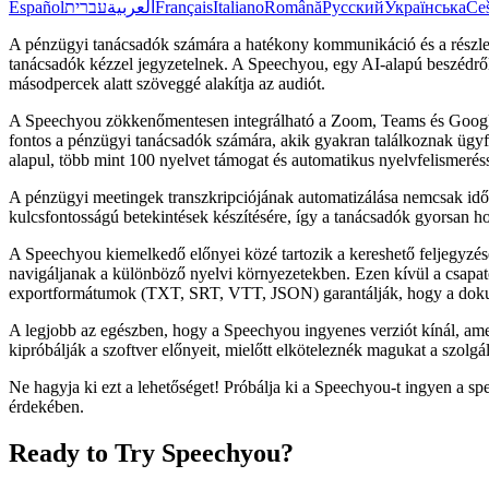
Español
עברית
العربية
Français
Italiano
Română
Русский
Українська
Češ
A pénzügyi tanácsadók számára a hatékony kommunikáció és a részlet
tanácsadók kézzel jegyzetelnek. A Speechyou, egy AI-alapú beszédről 
másodpercek alatt szöveggé alakítja az audiót.
A Speechyou zökkenőmentesen integrálható a Zoom, Teams és Google M
fontos a pénzügyi tanácsadók számára, akik gyakran találkoznak ügyfe
alapul, több mint 100 nyelvet támogat és automatikus nyelvfelismerés
A pénzügyi meetingek transzkripciójának automatizálása nemcsak időt 
kulcsfontosságú betekintések készítésére, így a tanácsadók gyorsan h
A Speechyou kiemelkedő előnyei közé tartozik a kereshető feljegyzé
navigáljanak a különböző nyelvi környezetekben. Ezen kívül a csapat
exportformátumok (TXT, SRT, VTT, JSON) garantálják, hogy a dokum
A legjobb az egészben, hogy a Speechyou ingyenes verziót kínál, amely
kipróbálják a szoftver előnyeit, mielőtt elköteleznék magukat a szolgált
Ne hagyja ki ezt a lehetőséget! Próbálja ki a Speechyou-t ingyen a 
érdekében.
Ready to Try Speechyou?