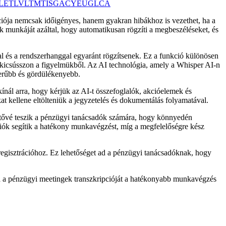
L
ET
LV
LT
MT
IS
GA
CY
EU
GL
CA
iója nemcsak időigényes, hanem gyakran hibákhoz is vezethet, ha a
k munkáját azáltal, hogy automatikusan rögzíti a megbeszéléseket, és
 és a rendszerhanggal egyaránt rögzítsenek. Ez a funkció különösen
t kicsússzon a figyelmükből. Az AI technológia, amely a Whisper AI-n
zerűbb és gördülékenyebb.
ínál arra, hogy kérjük az AI-t összefoglalók, akcióelemek és
t kellene eltölteniük a jegyzetelés és dokumentálás folyamatával.
etővé teszik a pénzügyi tanácsadók számára, hogy könnyedén
ciók segítik a hatékony munkavégzést, míg a megfelelőségre kész
a regisztrációhoz. Ez lehetőséget ad a pénzügyi tanácsadóknak, hogy
ja a pénzügyi meetingek transzkripcióját a hatékonyabb munkavégzés