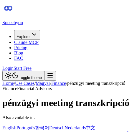
Speechyou
Explore
Claude MCP
Pricing
Blog
FAQ
Login
Start Free
Toggle theme
Home
/
Use Cases
/
Magyar
/
Finance
/
pénzügyi meeting transzkripció
Finance
Financial Advisors
pénzügyi meeting transzkripció
Also available in:
English
Português
한국어
Deutsch
Nederlands
中文