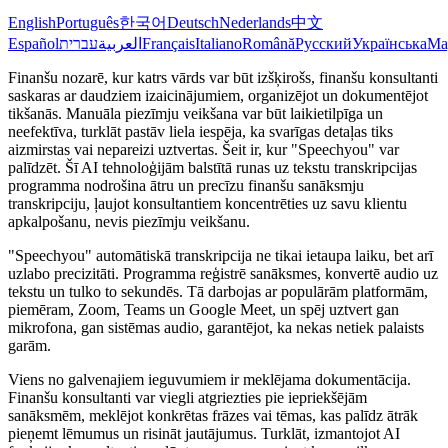
English
Português
한국어
Deutsch
Nederlands
中文
Español
עברית
العربية
Français
Italiano
Română
Русский
Українська
Ma
Finanšu nozarē, kur katrs vārds var būt izšķirošs, finanšu konsultanti
saskaras ar daudziem izaicinājumiem, organizējot un dokumentējot
tikšanās. Manuāla piezīmju veikšana var būt laikietilpīga un
neefektīva, turklāt pastāv liela iespēja, ka svarīgas detaļas tiks
aizmirstas vai nepareizi uztvertas. Šeit ir, kur "Speechyou" var
palīdzēt. Šī AI tehnoloģijām balstītā runas uz tekstu transkripcijas
programma nodrošina ātru un precīzu finanšu sanāksmju
transkripciju, ļaujot konsultantiem koncentrēties uz savu klientu
apkalpošanu, nevis piezīmju veikšanu.
"Speechyou" automātiskā transkripcija ne tikai ietaupa laiku, bet arī
uzlabo precizitāti. Programma reģistrē sanāksmes, konvertē audio uz
tekstu un tulko to sekundēs. Tā darbojas ar populārām platformām,
piemēram, Zoom, Teams un Google Meet, un spēj uztvert gan
mikrofona, gan sistēmas audio, garantējot, ka nekas netiek palaists
garām.
Viens no galvenajiem ieguvumiem ir meklējama dokumentācija.
Finanšu konsultanti var viegli atgriezties pie iepriekšējām
sanāksmēm, meklējot konkrētas frāzes vai tēmas, kas palīdz ātrāk
pieņemt lēmumus un risināt jautājumus. Turklāt, izmantojot AI