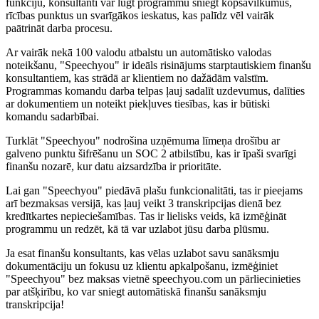
funkciju, konsultanti var lūgt programmu sniegt kopsavilkumus,
rīcības punktus un svarīgākos ieskatus, kas palīdz vēl vairāk
paātrināt darba procesu.
Ar vairāk nekā 100 valodu atbalstu un automātisko valodas
noteikšanu, "Speechyou" ir ideāls risinājums starptautiskiem finanšu
konsultantiem, kas strādā ar klientiem no dažādām valstīm.
Programmas komandu darba telpas ļauj sadalīt uzdevumus, dalīties
ar dokumentiem un noteikt piekļuves tiesības, kas ir būtiski
komandu sadarbībai.
Turklāt "Speechyou" nodrošina uzņēmuma līmeņa drošību ar
galveno punktu šifrēšanu un SOC 2 atbilstību, kas ir īpaši svarīgi
finanšu nozarē, kur datu aizsardzība ir prioritāte.
Lai gan "Speechyou" piedāvā plašu funkcionalitāti, tas ir pieejams
arī bezmaksas versijā, kas ļauj veikt 3 transkripcijas dienā bez
kredītkartes nepieciešamības. Tas ir lielisks veids, kā izmēģināt
programmu un redzēt, kā tā var uzlabot jūsu darba plūsmu.
Ja esat finanšu konsultants, kas vēlas uzlabot savu sanāksmju
dokumentāciju un fokusu uz klientu apkalpošanu, izmēģiniet
"Speechyou" bez maksas vietnē speechyou.com un pārliecinieties
par atšķirību, ko var sniegt automātiskā finanšu sanāksmju
transkripcija!