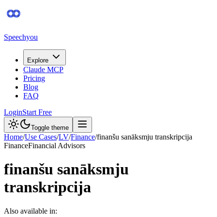
Speechyou
Explore
Claude MCP
Pricing
Blog
FAQ
Login
Start Free
Toggle theme
Home
/
Use Cases
/
LV
/
Finance
/
finanšu sanāksmju transkripcija
Finance
Financial Advisors
finanšu sanāksmju
transkripcija
Also available in: