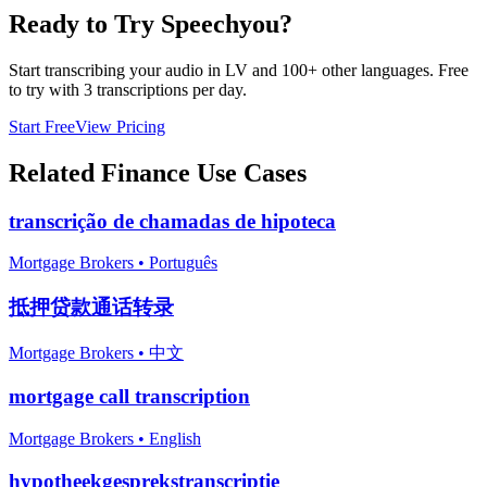
Ready to Try Speechyou?
Start transcribing your audio in
LV
and 100+ other languages. Free
to try with 3 transcriptions per day.
Start Free
View Pricing
Related
Finance
Use Cases
transcrição de chamadas de hipoteca
Mortgage Brokers
•
Português
抵押贷款通话转录
Mortgage Brokers
•
中文
mortgage call transcription
Mortgage Brokers
•
English
hypotheekgesprekstranscriptie