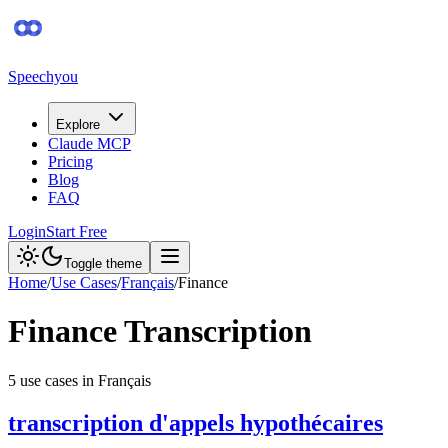
Speechyou
Explore
Claude MCP
Pricing
Blog
FAQ
Login
Start Free
Toggle theme
Home
/
Use Cases
/
Français
/
Finance
Finance
Transcription
5
use case
s
in
Français
transcription d'appels hypothécaires