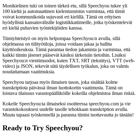
Monikielinen tuki on toinen tärkeä etu, sillä Speechyou tukee yli
100 kieltä ja automaattinen kielentunnistus varmistaa, että tiimit
voivat kommunikoida sujuvasti eri kielillä. Tämä on erityisen
hyödyllistä kansainvälisille logistiikkatiimeille, jotka työskentelevät
eri kieliä puhuvien työntekijöiden kanssa.
Tiimiyhteistyö on myös helpompaa Speechyou:n avulla, sillä
ohjelmassa on tiilityötiloja, joissa voidaan jakaa ja hallita
käyttöoikeuksia. Tämä parantaa tiedon jakamista ja varmistaa, että
kaikki tiimin jäsenet pääsevät käsiksi tärkeisiin tietoihin. Lisäksi
Speechyou:n vientimuodot, kuten TXT, SRT (tekstitys), VTT (web-
video) ja JSON, tekevät siitä täydellisen työkalun, joka on valmis
noudattamaan vaatimuksia.
Speechyou tarjoaa myös ilmaisen tason, joka sisältää kolme
transkriptiota päivässä ilman luottokortin vaatimusta. Tämä on
loistava tilaisuus varastopäälliköille kokeilla ohjelmistoa ilman riskiä.
Kokeile Speechyou:ta ilmaiseksi osoitteessa speechyou.com ja vie
varastokokouksesi uudelle tasolle tehokkaan transkription avulla.
Muuta tapaasi työskennellä ja paranna tiimisi tuottavuutta jo tänään!
Ready to Try Speechyou?