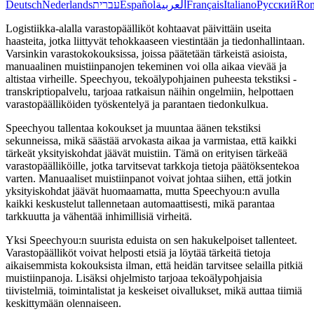
Deutsch
Nederlands
עברית
Español
العربية
Français
Italiano
Русский
Ro
Logistiikka-alalla varastopäälliköt kohtaavat päivittäin useita
haasteita, jotka liittyvät tehokkaaseen viestintään ja tiedonhallintaan.
Varsinkin varastokokouksissa, joissa päätetään tärkeistä asioista,
manuaalinen muistiinpanojen tekeminen voi olla aikaa vievää ja
altistaa virheille. Speechyou, tekoälypohjainen puheesta tekstiksi -
transkriptiopalvelu, tarjoaa ratkaisun näihin ongelmiin, helpottaen
varastopäälliköiden työskentelyä ja parantaen tiedonkulkua.
Speechyou tallentaa kokoukset ja muuntaa äänen tekstiksi
sekunneissa, mikä säästää arvokasta aikaa ja varmistaa, että kaikki
tärkeät yksityiskohdat jäävät muistiin. Tämä on erityisen tärkeää
varastopäälliköille, jotka tarvitsevat tarkkoja tietoja päätöksentekoa
varten. Manuaaliset muistiinpanot voivat johtaa siihen, että jotkin
yksityiskohdat jäävät huomaamatta, mutta Speechyou:n avulla
kaikki keskustelut tallennetaan automaattisesti, mikä parantaa
tarkkuutta ja vähentää inhimillisiä virheitä.
Yksi Speechyou:n suurista eduista on sen hakukelpoiset tallenteet.
Varastopäälliköt voivat helposti etsiä ja löytää tärkeitä tietoja
aikaisemmista kokouksista ilman, että heidän tarvitsee selailla pitkiä
muistiinpanoja. Lisäksi ohjelmisto tarjoaa tekoälypohjaisia
tiivistelmiä, toimintalistat ja keskeiset oivallukset, mikä auttaa tiimiä
keskittymään olennaiseen.