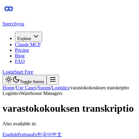
Speechyou
Explore
Claude MCP
Pricing
Blog
FAQ
Login
Start Free
Toggle theme
Home
/
Use Cases
/
Suomi
/
Logistics
/
varastokokouksen transkriptio
Logistics
Warehouse Managers
varastokokouksen transkriptio
Also available in:
English
Português
한국어
中文