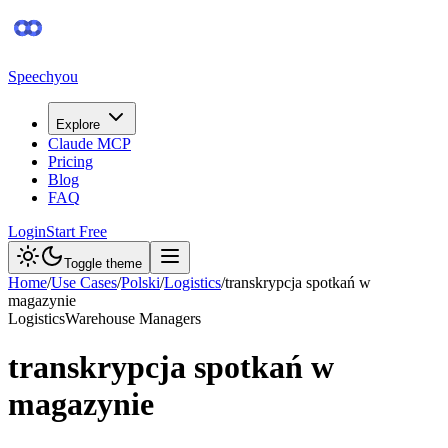
Speechyou
Explore
Claude MCP
Pricing
Blog
FAQ
Login
Start Free
Toggle theme
Home
/
Use Cases
/
Polski
/
Logistics
/
transkrypcja spotkań w
magazynie
Logistics
Warehouse Managers
transkrypcja spotkań w
magazynie