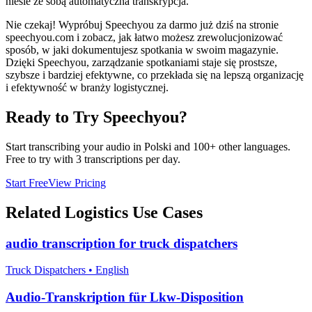
niesie ze sobą automatyczna transkrypcja.
Nie czekaj! Wypróbuj Speechyou za darmo już dziś na stronie
speechyou.com i zobacz, jak łatwo możesz zrewolucjonizować
sposób, w jaki dokumentujesz spotkania w swoim magazynie.
Dzięki Speechyou, zarządzanie spotkaniami staje się prostsze,
szybsze i bardziej efektywne, co przekłada się na lepszą organizację
i efektywność w branży logistycznej.
Ready to Try Speechyou?
Start transcribing your audio in
Polski
and 100+ other languages.
Free to try with 3 transcriptions per day.
Start Free
View Pricing
Related
Logistics
Use Cases
audio transcription for truck dispatchers
Truck Dispatchers
•
English
Audio-Transkription für Lkw-Disposition