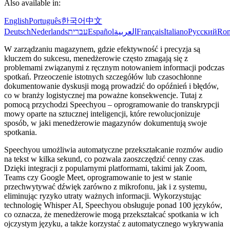
Also available in:
English
Português
한국어
中文
Deutsch
Nederlands
עברית
Español
العربية
Français
Italiano
Русский
Ro
W zarządzaniu magazynem, gdzie efektywność i precyzja są
kluczem do sukcesu, menedżerowie często zmagają się z
problemami związanymi z ręcznym notowaniem informacji podczas
spotkań. Przeoczenie istotnych szczegółów lub czasochłonne
dokumentowanie dyskusji mogą prowadzić do opóźnień i błędów,
co w branży logistycznej ma poważne konsekwencje. Tutaj z
pomocą przychodzi Speechyou – oprogramowanie do transkrypcji
mowy oparte na sztucznej inteligencji, które rewolucjonizuje
sposób, w jaki menedżerowie magazynów dokumentują swoje
spotkania.
Speechyou umożliwia automatyczne przekształcanie rozmów audio
na tekst w kilka sekund, co pozwala zaoszczędzić cenny czas.
Dzięki integracji z popularnymi platformami, takimi jak Zoom,
Teams czy Google Meet, oprogramowanie to jest w stanie
przechwytywać dźwięk zarówno z mikrofonu, jak i z systemu,
eliminując ryzyko utraty ważnych informacji. Wykorzystując
technologię Whisper AI, Speechyou obsługuje ponad 100 języków,
co oznacza, że menedżerowie mogą przekształcać spotkania w ich
ojczystym języku, a także korzystać z automatycznego wykrywania