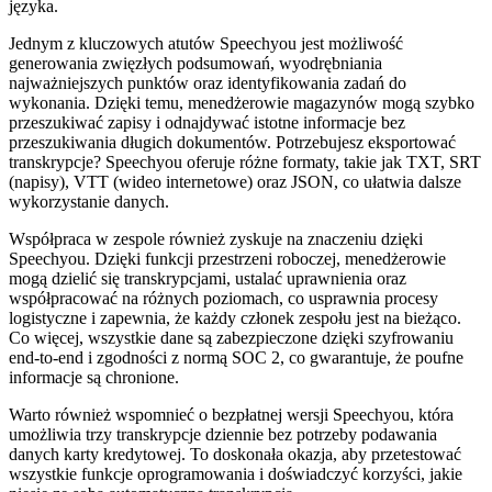
języka.
Jednym z kluczowych atutów Speechyou jest możliwość
generowania zwięzłych podsumowań, wyodrębniania
najważniejszych punktów oraz identyfikowania zadań do
wykonania. Dzięki temu, menedżerowie magazynów mogą szybko
przeszukiwać zapisy i odnajdywać istotne informacje bez
przeszukiwania długich dokumentów. Potrzebujesz eksportować
transkrypcje? Speechyou oferuje różne formaty, takie jak TXT, SRT
(napisy), VTT (wideo internetowe) oraz JSON, co ułatwia dalsze
wykorzystanie danych.
Współpraca w zespole również zyskuje na znaczeniu dzięki
Speechyou. Dzięki funkcji przestrzeni roboczej, menedżerowie
mogą dzielić się transkrypcjami, ustalać uprawnienia oraz
współpracować na różnych poziomach, co usprawnia procesy
logistyczne i zapewnia, że każdy członek zespołu jest na bieżąco.
Co więcej, wszystkie dane są zabezpieczone dzięki szyfrowaniu
end-to-end i zgodności z normą SOC 2, co gwarantuje, że poufne
informacje są chronione.
Warto również wspomnieć o bezpłatnej wersji Speechyou, która
umożliwia trzy transkrypcje dziennie bez potrzeby podawania
danych karty kredytowej. To doskonała okazja, aby przetestować
wszystkie funkcje oprogramowania i doświadczyć korzyści, jakie