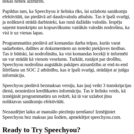
nekas netiek aizmirsts.
Papildus tam, ka Speechyou ir lieliska rīks, lai uzlabotu sanāksmju
efektivitāti, tas piedāvā arī daudzvalodu atbalstu. Tas ir īpaši svarīgi,
ja noliktavā strādā darbinieki, kas runā dažādās valodās. Iespēja
saņemt transkriptu un kopsavilkumu vairākās valodās nodrošina, ka
visi ir uz vienas lapas.
Programmatūra piedāvā arī komandas darba telpas, kurās varat
sadarboties, dalīties ar dokumentiem un noteikt piekļuves tiesības.
Tas ir būtiski, lai nodrošinātu, ka visi komandas locekļi ir informēti
un var strādāt kā vienots veselums. Turklāt, runājot par drošību,
Speechyou nodrošina augstākās pakāpes aizsardzību ar end-to-end
šifrēšanu un SOC 2 atbilstību, kas ir īpaši svarīgi, strādājot ar jutīgu
informāciju.
Speechyou piedāvā bezmaksas versiju, kas ļauj veikt 3 transkripcijas
dienā, nesniedzot kredītkartes informāciju. Tas ir lielisks veids, kā
izmēģināt programmatūru un redzēt, kā tā var uzlabot jūsu
noliktavas sanāksmju efektivitāti.
Nezaudējiet laiku ar manuālo piezīmju ņemšanu! Izmēģiniet
Speechyou bez maksas jau šodien, apmeklējot speechyou.com.
Ready to Try Speechyou?