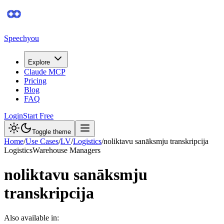
Speechyou
Explore
Claude MCP
Pricing
Blog
FAQ
Login
Start Free
Toggle theme
Home
/
Use Cases
/
LV
/
Logistics
/
noliktavu sanāksmju transkripcija
Logistics
Warehouse Managers
noliktavu sanāksmju
transkripcija
Also available in: