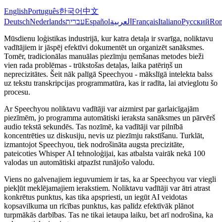
English
Português
한국어
中文
Deutsch
Nederlands
עברית
Español
العربية
Français
Italiano
Русский
Ro
Mūsdienu loģistikas industrijā, kur katra detaļa ir svarīga, noliktavu
vadītājiem ir jāspēj efektīvi dokumentēt un organizēt sanāksmes.
Tomēr, tradicionālas manuālas piezīmju ņemšanas metodes bieži
vien rada problēmas - trūkstošas detaļas, laika patēriņš un
neprecizitātes. Šeit nāk palīgā Speechyou - mākslīgā intelekta balss
uz tekstu transkripcijas programmatūra, kas ir radīta, lai atvieglotu šo
procesu.
Ar Speechyou noliktavu vadītāji var aizmirst par garlaicīgajām
piezīmēm, jo programma automātiski ieraksta sanāksmes un pārvērš
audio tekstā sekundēs. Tas nozīmē, ka vadītāji var pilnībā
koncentrēties uz diskusiju, nevis uz piezīmju rakstīšanu. Turklāt,
izmantojot Speechyou, tiek nodrošināta augsta precizitāte,
pateicoties Whisper AI tehnoloģijai, kas atbalsta vairāk nekā 100
valodas un automātiski atpazīst runājošo valodu.
Viens no galvenajiem ieguvumiem ir tas, ka ar Speechyou var viegli
piekļūt meklējamajiem ierakstiem. Noliktavu vadītāji var ātri atrast
konkrētus punktus, kas tika apspriesti, un iegūt AI veidotas
kopsavilkuma un rīcības punktus, kas palīdz efektīvāk plānot
turpmākās darbības. Tas ne tikai ietaupa laiku, bet arī nodrošina, ka