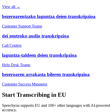
View all →
bezeroarentzako laguntza deien transkripzioa
Customer Support Teams
dei zentroko audio transkripzioa
Call Centers
laguntza-taldeen deien transkripzioa
Help Desk Teams
bezeroaren arrakasta bileren transkripzioa
Customer Success Managers
Start Transcribing in
EU
Speechyou supports
EU
and 100+ other languages with AI-powered
accuracy.