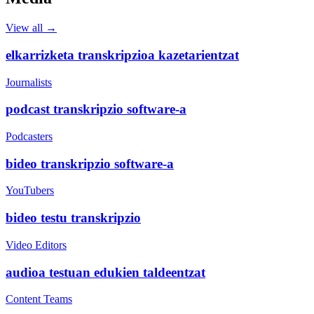
View all →
elkarrizketa transkripzioa kazetarientzat
Journalists
podcast transkripzio software-a
Podcasters
bideo transkripzio software-a
YouTubers
bideo testu transkripzio
Video Editors
audioa testuan edukien taldeentzat
Content Teams