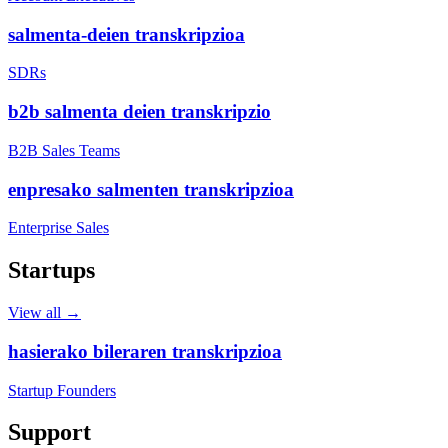
salmenta-deien transkripzioa
SDRs
b2b salmenta deien transkripzio
B2B Sales Teams
enpresako salmenten transkripzioa
Enterprise Sales
Startups
View all →
hasierako bileraren transkripzioa
Startup Founders
Support