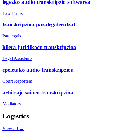
legezko audio transkripzio softwarea
Law Firms
transkripzioa paralegaleentzat
Paralegals
bilera juridikoen transkripzioa
Legal Assistants
epeletako audio transkripzioa
Court Reporters
arbitraje saioen transkripzioa
Mediators
Logistics
View all →