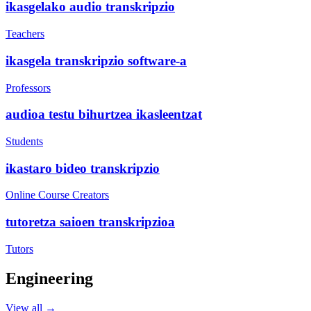
ikasgelako audio transkripzio
Teachers
ikasgela transkripzio software-a
Professors
audioa testu bihurtzea ikasleentzat
Students
ikastaro bideo transkripzio
Online Course Creators
tutoretza saioen transkripzioa
Tutors
Engineering
View all →