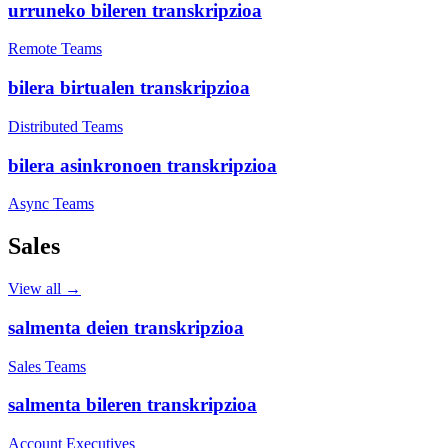
urruneko bileren transkripzioa
Remote Teams
bilera birtualen transkripzioa
Distributed Teams
bilera asinkronoen transkripzioa
Async Teams
Sales
View all →
salmenta deien transkripzioa
Sales Teams
salmenta bileren transkripzioa
Account Executives