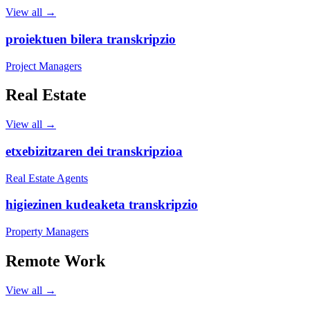
View all →
proiektuen bilera transkripzio
Project Managers
Real Estate
View all →
etxebizitzaren dei transkripzioa
Real Estate Agents
higiezinen kudeaketa transkripzio
Property Managers
Remote Work
View all →