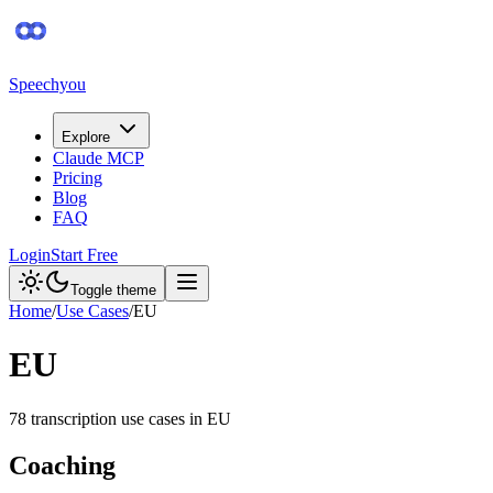
Speechyou
Explore
Claude MCP
Pricing
Blog
FAQ
Login
Start Free
Toggle theme
Home
/
Use Cases
/
EU
EU
78
transcription use case
s
in
EU
Coaching