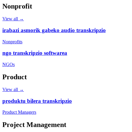
Nonprofit
View all →
irabazi asmorik gabeko audio transkripzio
Nonprofits
ngo transkripzio softwarea
NGOs
Product
View all →
produktu bilera transkripzio
Product Managers
Project Management