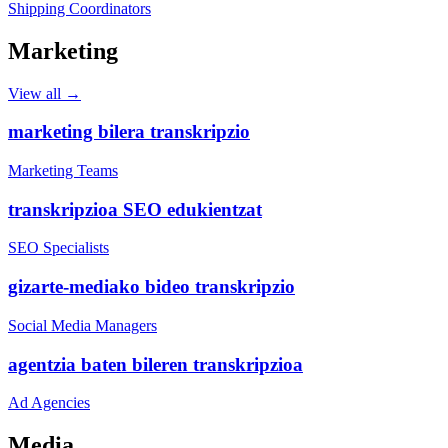
Shipping Coordinators
Marketing
View all →
marketing bilera transkripzio
Marketing Teams
transkripzioa SEO edukientzat
SEO Specialists
gizarte-mediako bideo transkripzio
Social Media Managers
agentzia baten bileren transkripzioa
Ad Agencies
Media