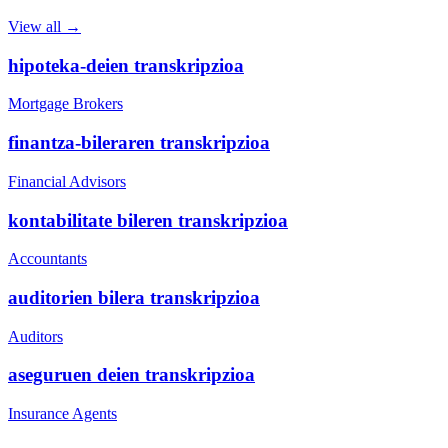
View all →
hipoteka-deien transkripzioa
Mortgage Brokers
finantza-bileraren transkripzioa
Financial Advisors
kontabilitate bileren transkripzioa
Accountants
auditorien bilera transkripzioa
Auditors
aseguruen deien transkripzioa
Insurance Agents