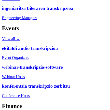
ingeniaritza bileraren transkripzioa
Engineering Managers
Events
View all →
ekitaldi audio transkripzioa
Event Organizers
webinar-transkripzio-software
Webinar Hosts
konferentzia transkripzio zerbitzu
Conference Hosts
Finance