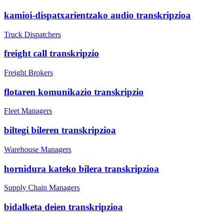
kamioi-dispatxarientzako audio transkripzioa
Truck Dispatchers
freight call transkripzio
Freight Brokers
flotaren komunikazio transkripzio
Fleet Managers
biltegi bileren transkripzioa
Warehouse Managers
hornidura kateko bilera transkripzioa
Supply Chain Managers
bidalketa deien transkripzioa