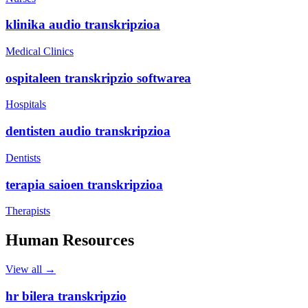
klinika audio transkripzioa
Medical Clinics
ospitaleen transkripzio softwarea
Hospitals
dentisten audio transkripzioa
Dentists
terapia saioen transkripzioa
Therapists
Human Resources
View all →
hr bilera transkripzio