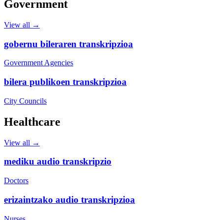
Government
View all →
gobernu bileraren transkripzioa
Government Agencies
bilera publikoen transkripzioa
City Councils
Healthcare
View all →
mediku audio transkripzio
Doctors
erizaintzako audio transkripzioa
Nurses