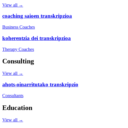
View all →
coaching saioen transkripzioa
Business Coaches
koherentzia dei transkripzioa
Therapy Coaches
Consulting
View all →
ahots-oinarritutako transkripzio
Consultants
Education
View all →