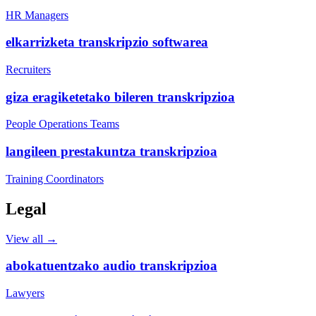
HR Managers
elkarrizketa transkripzio softwarea
Recruiters
giza eragiketetako bileren transkripzioa
People Operations Teams
langileen prestakuntza transkripzioa
Training Coordinators
Legal
View all →
abokatuentzako audio transkripzioa
Lawyers