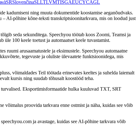
ικά
SR
Slovenčina
SL
LT
LV
MT
IS
GA
EU
CY
CA
GL
etailide kadumiseni ning muuta dokumentide koostamise aeganõudvaks.
 – AI-põhine kõne-teksti transkriptsioonitarkvara, mis on loodud just
ja tõlgib seda sekunditega. Speechyou töötab koos Zoomi, Teamsi ja
 üle 100 keele toetust ja automaatset keele tuvastamist.
ättes ruumi arusaamatustele ja eksimustele. Speechyou automaatne
kkuvõtete, tegevuste ja oluliste ülevaatete funktsioonidega, mis
pluss, võimaldades Teil töötada erinevates keeltes ja suhelda laiemalt
valt kursis ning suudab tõhusalt koostööd teha.
ati turvalised. Eksportimisformaatide hulka kuuluvad TXT, SRT
ane võimalus proovida tarkvara enne ostmist ja näha, kuidas see võib
 speechyou.com ja avastage, kuidas see AI-põhine tarkvara võib