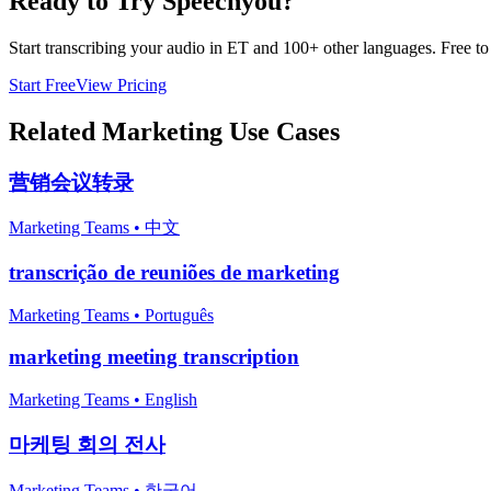
Ready to Try Speechyou?
Start transcribing your audio in
ET
and 100+ other languages. Free to t
Start Free
View Pricing
Related
Marketing
Use Cases
营销会议转录
Marketing Teams
•
中文
transcrição de reuniões de marketing
Marketing Teams
•
Português
marketing meeting transcription
Marketing Teams
•
English
마케팅 회의 전사
Marketing Teams
•
한국어