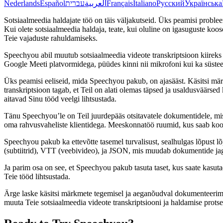
Nederlands
Español
עברית
العربية
Français
Italiano
Русский
Українська
Sotsiaalmeedia haldajate töö on täis väljakutseid. Üks peamisi probl
Kui olete sotsiaalmeedia haldaja, teate, kui oluline on igasuguste ko
Teie vajaduste rahuldamiseks.
Speechyou abil muutub sotsiaalmeedia videote transkriptsioon kiireks
Google Meeti platvormidega, püüdes kinni nii mikrofoni kui ka süsteem
Üks peamisi eeliseid, mida Speechyou pakub, on ajasääst. Käsitsi mär
transkriptsioon tagab, et Teil on alati olemas täpsed ja usaldusväärse
aitavad Sinu tööd veelgi lihtsustada.
Tänu Speechyou’le on Teil juurdepääs otsitavatele dokumentidele, mis a
oma rahvusvaheliste klientidega. Meeskonnatöö ruumid, kus saab koost
Speechyou pakub ka ettevõtte tasemel turvalisust, sealhulgas lõpust 
(subtiitrid), VTT (veebivideo), ja JSON, mis muudab dokumentide ja
Ja parim osa on see, et Speechyou pakub tasuta taset, kus saate kasut
Teie tööd lihtsustada.
Ärge laske käsitsi märkmete tegemisel ja aeganõudval dokumenteerimi
muuta Teie sotsiaalmeedia videote transkriptsiooni ja haldamise prots