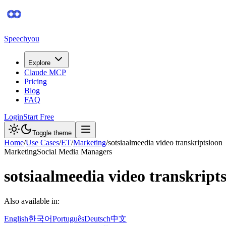
Speechyou
Explore
Claude MCP
Pricing
Blog
FAQ
Login
Start Free
Toggle theme
Home
/
Use Cases
/
ET
/
Marketing
/
sotsiaalmeedia video transkriptsioon
Marketing
Social Media Managers
sotsiaalmeedia video transkript
Also available in:
English
한국어
Português
Deutsch
中文