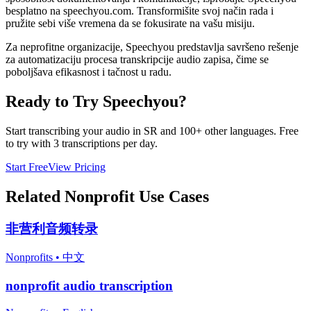
besplatno na speechyou.com. Transformišite svoj način rada i
pružite sebi više vremena da se fokusirate na vašu misiju.
Za neprofitne organizacije, Speechyou predstavlja savršeno rešenje
za automatizaciju procesa transkripcije audio zapisa, čime se
poboljšava efikasnost i tačnost u radu.
Ready to Try Speechyou?
Start transcribing your audio in
SR
and 100+ other languages. Free
to try with 3 transcriptions per day.
Start Free
View Pricing
Related
Nonprofit
Use Cases
非营利音频转录
Nonprofits
•
中文
nonprofit audio transcription