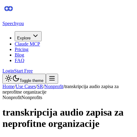
Speechyou
Explore
Claude MCP
Pricing
Blog
FAQ
Login
Start Free
Toggle theme
Home
/
Use Cases
/
SR
/
Nonprofit
/
transkripcija audio zapisa za
neprofitne organizacije
Nonprofit
Nonprofits
transkripcija audio zapisa za
neprofitne organizacije