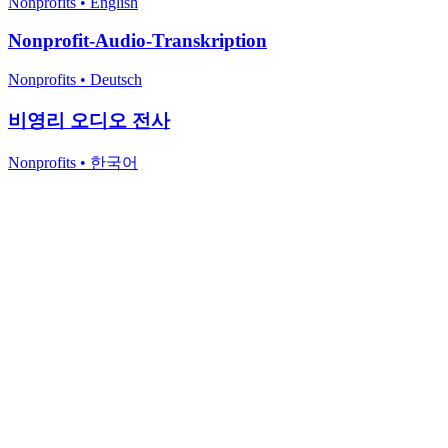
Nonprofits
•
English
Nonprofit-Audio-Transkription
Nonprofits
•
Deutsch
비영리 오디오 전사
Nonprofits
•
한국어