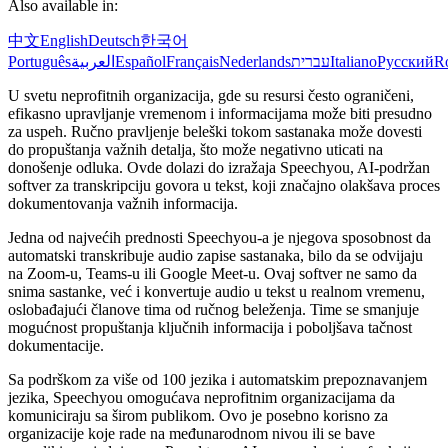
Also available in:
中文
English
Deutsch
한국어
Português
العربية
Español
Français
Nederlands
עברית
Italiano
Русский
R
U svetu neprofitnih organizacija, gde su resursi često ograničeni,
efikasno upravljanje vremenom i informacijama može biti presudno
za uspeh. Ručno pravljenje beleški tokom sastanaka može dovesti
do propuštanja važnih detalja, što može negativno uticati na
donošenje odluka. Ovde dolazi do izražaja Speechyou, AI-podržan
softver za transkripciju govora u tekst, koji značajno olakšava proces
dokumentovanja važnih informacija.
Jedna od najvećih prednosti Speechyou-a je njegova sposobnost da
automatski transkribuje audio zapise sastanaka, bilo da se odvijaju
na Zoom-u, Teams-u ili Google Meet-u. Ovaj softver ne samo da
snima sastanke, već i konvertuje audio u tekst u realnom vremenu,
oslobađajući članove tima od ručnog beleženja. Time se smanjuje
mogućnost propuštanja ključnih informacija i poboljšava tačnost
dokumentacije.
Sa podrškom za više od 100 jezika i automatskim prepoznavanjem
jezika, Speechyou omogućava neprofitnim organizacijama da
komuniciraju sa širom publikom. Ovo je posebno korisno za
organizacije koje rade na međunarodnom nivou ili se bave