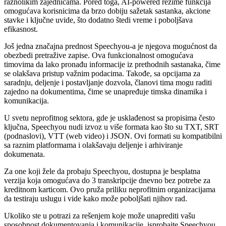
raznolikim zajednicama. Pored toga, AI-powered rezime funkcija
omogućava korisnicima da brzo dobiju sažetak sastanka, akcione
stavke i ključne uvide, što dodatno štedi vreme i poboljšava
efikasnost.
Još jedna značajna prednost Speechyou-a je njegova mogućnost da
obezbedi pretražive zapise. Ova funkcionalnost omogućava
timovima da lako pronađu informacije iz prethodnih sastanaka, čime
se olakšava pristup važnim podacima. Takođe, sa opcijama za
saradnju, deljenje i postavljanje dozvola, članovi tima mogu raditi
zajedno na dokumentima, čime se unapređuje timska dinamika i
komunikacija.
U svetu neprofitnog sektora, gde je usklađenost sa propisima često
ključna, Speechyou nudi izvoz u više formata kao što su TXT, SRT
(podnaslovi), VTT (web video) i JSON. Ovi formati su kompatibilni
sa raznim platformama i olakšavaju deljenje i arhiviranje
dokumenata.
Za one koji žele da probaju Speechyou, dostupna je besplatna
verzija koja omogućava do 3 transkripcije dnevno bez potrebe za
kreditnom karticom. Ovo pruža priliku neprofitnim organizacijama
da testiraju uslugu i vide kako može poboljšati njihov rad.
Ukoliko ste u potrazi za rešenjem koje može unaprediti vašu
sposobnost dokumentovanja i komunikacije, isprobajte Speechyou