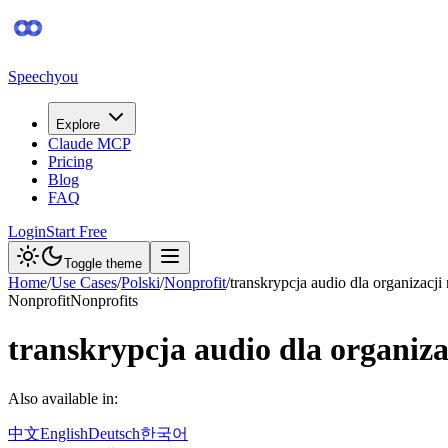
Speechyou
Explore
Claude MCP
Pricing
Blog
FAQ
Login
Start Free
Toggle theme
Home
/
Use Cases
/
Polski
/
Nonprofit
/
transkrypcja audio dla organizacji 
Nonprofit
Nonprofits
transkrypcja audio dla organiza
Also available in:
中文
English
Deutsch
한국어