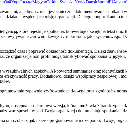
omână
Українська
Magyar
Čeština
Svenska
Norsk
Dansk
Suomi
Ελληνικά
yzwaniami, a jednym z nich jest skuteczne dokumentowanie spotkań 
iałania wspierające misję organizacji. Dlatego nonprofit audio transcri
igencją, które rejestruje spotkania, konwertuje dźwięk na tekst oraz 
rzechwytywanie zarówno dźwięku z mikrofonu, jak i systemowego. Dzię
szczędzić czas i poprawić dokładność dokumentacji. Dzięki zaawanso
, że organizacje non-profit mogą transkrybować spotkania w języku,
wyszukiwalnych zapisów, AI-powered summaries oraz identyfikacji k
ksza efektywność pracy. Dodatkowo, dzięki współpracy zespołowej i m
ektów.
ogramowanie zapewnia szyfrowanie end-to-end oraz zgodność z normą 
chyou, dostępna jest darmowa wersja, która umożliwia 3 transkrypcje 
nizować sposób, w jaki Twoja organizacja dokumentuje spotkania i dzi
you.com i zobacz, jak nasze oprogramowanie może pomóc Twojej organ