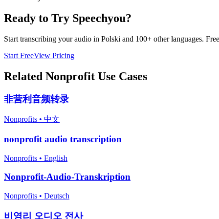
Ready to Try Speechyou?
Start transcribing your audio in
Polski
and 100+ other languages. Free t
Start Free
View Pricing
Related
Nonprofit
Use Cases
非营利音频转录
Nonprofits
•
中文
nonprofit audio transcription
Nonprofits
•
English
Nonprofit-Audio-Transkription
Nonprofits
•
Deutsch
비영리 오디오 전사