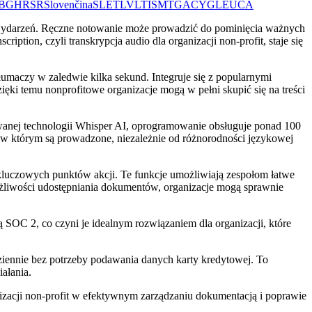
BG
HR
SR
Slovenčina
SL
ET
LV
LT
IS
MT
GA
CY
GL
EU
CA
i wydarzeń. Ręczne notowanie może prowadzić do pominięcia ważnych
ption, czyli transkrypcja audio dla organizacji non-profit, staje się
tłumaczy w zaledwie kilka sekund. Integruje się z popularnymi
ki temu nonprofitowe organizacje mogą w pełni skupić się na treści
wanej technologii Whisper AI, oprogramowanie obsługuje ponad 100
 w którym są prowadzone, niezależnie od różnorodności językowej
luczowych punktów akcji. Te funkcje umożliwiają zespołom łatwe
ożliwości udostępniania dokumentów, organizacje mogą sprawnie
SOC 2, co czyni je idealnym rozwiązaniem dla organizacji, które
dziennie bez potrzeby podawania danych karty kredytowej. To
ałania.
izacji non-profit w efektywnym zarządzaniu dokumentacją i poprawie