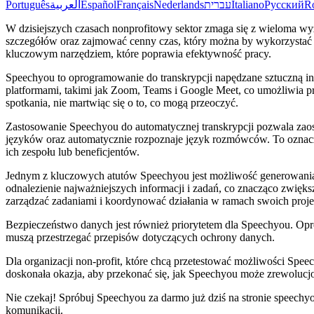
Português
العربية
Español
Français
Nederlands
עברית
Italiano
Русский
R
W dzisiejszych czasach nonprofitowy sektor zmaga się z wieloma w
szczegółów oraz zajmować cenny czas, który można by wykorzystać na dz
kluczowym narzędziem, które poprawia efektywność pracy.
Speechyou to oprogramowanie do transkrypcji napędzane sztuczną intel
platformami, takimi jak Zoom, Teams i Google Meet, co umożliwia p
spotkania, nie martwiąc się o to, co mogą przeoczyć.
Zastosowanie Speechyou do automatycznej transkrypcji pozwala zao
języków oraz automatycznie rozpoznaje język rozmówców. To oznacza
ich zespołu lub beneficjentów.
Jednym z kluczowych atutów Speechyou jest możliwość generowania 
odnalezienie najważniejszych informacji i zadań, co znacząco zwię
zarządzać zadaniami i koordynować działania w ramach swoich proj
Bezpieczeństwo danych jest również priorytetem dla Speechyou. Opr
muszą przestrzegać przepisów dotyczących ochrony danych.
Dla organizacji non-profit, które chcą przetestować możliwości Spee
doskonała okazja, aby przekonać się, jak Speechyou może zrewolucjo
Nie czekaj! Spróbuj Speechyou za darmo już dziś na stronie speech
komunikacji.