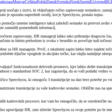
аїнська
Magyar
Čeština
Polski
Dansk
Svenska
Norsk
Suomi
Ελληνικά
BG
ji soočajo z izzivi, ki vključujejo ročno zapisovanje sestankov, zam
ato je uporaba naprednih orodij, kot je Speechyou, postala nujna.
 pomočjo umetne inteligence takoj zabeleži sestanke in pretvori avdio 
oste zamudili pomembnih informacij.
ročnem zapisovanju. HR managerji lahko tako prihranijo dragocen čas, k
tančnim in hitrim prehodom iz zvoka v besedilo se povečuje tudi točnos
ne za HR managerje. Prvič, z iskalnimi zapisi lahko hitro najdete točne
idobite ključne vpoglede in akcijske točke, kar olajša nadaljnje ukrep
ujoč funkcionalnosti delovnih prostorov, kjer lahko delite transkripte
ladnost s standardom SOC 2, kar zagotavlja, da so vaši podatki vedno va
zličico Speechyou, ki omogoča 3 transkripcije na dan brez potrebe po vn
matizirane transkripcije za vaše kadrovske sestanke. Obiščite nas na sp
aših kadrovskih procesov, kar vam bo omogočilo, da se osredotočite na
šno upravljanje HR, zato izberite Speechyou za svoje potrebe po hr mee