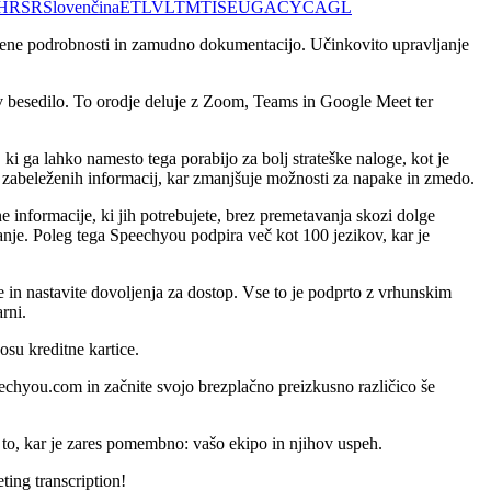
HR
SR
Slovenčina
ET
LV
LT
MT
IS
EU
GA
CY
CA
GL
ujene podrobnosti in zamudno dokumentacijo. Učinkovito upravljanje
v besedilo. To orodje deluje z Zoom, Teams in Google Meet ter
i ga lahko namesto tega porabijo za bolj strateške naloge, kot je
t zabeleženih informacij, kar zmanjšuje možnosti za napake in zmedo.
 informacije, ki jih potrebujete, brez premetavanja skozi dolge
anje. Poleg tega Speechyou podpira več kot 100 jezikov, kar je
 in nastavite dovoljenja za dostop. Vse to je podprto z vrhunskim
rni.
osu kreditne kartice.
eechyou.com in začnite svojo brezplačno preizkusno različico še
 to, kar je zares pomembno: vašo ekipo in njihov uspeh.
ting transcription!