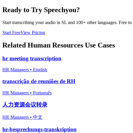
Ready to Try Speechyou?
Start transcribing your audio in
SL
and 100+ other languages. Free to t
Start Free
View Pricing
Related
Human Resources
Use Cases
hr meeting transcription
HR Managers
•
English
transcrição de reuniões de RH
HR Managers
•
Português
人力资源会议转录
HR Managers
•
中文
hr-besprechungs-transkription