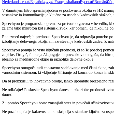
Nederlands
עברית
Español
العربية
Français
Italiano
Русский
Română
Укр
V današnjem hitro spreminjajočem se poslovnem okolju se HR manager
sestankov in komunikacije je ključno za uspeh v kadrovskih službah, z
Speechyou je programska oprema za pretvorbo govora v besedilo, ki s
zajame tako mikrofon kot sistemski zvok, kar pomeni, da nikoli ne b
Ena izmed največjih prednosti Speechyou je, da odpravlja potrebo po 
izboljšanje delovnega okolja ali razreševanje kadrovskih zadev. Z na
Speechyou ponuja še vrsto ključnih prednosti, ki so še posebej pomemb
zapiske. Drugič, funkcija AI-pogojenih povzetkov omogoča, da hitro pr
idealno za mednarodne ekipe in raznolike delovne okolje.
Speechyou omogoča tudi enostavno sodelovanje med člani ekipe, zahvalj
varnostnim sistemom, ki vključuje šifriranje od konca do konca in sk
Da bi preizkusili to inovativno orodje, lahko uporabite brezplačno ra
Ne odlašajte! Poskusite Speechyou danes in izkoristite prednosti avto
danes!
Z uporabo Speechyou boste zmanjšali stres in povečali učinkovitost v
Ne pozabite, da je kakovostna transkripcija sestankov ključna za uspe