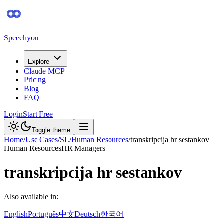
Speechyou
Explore
Claude MCP
Pricing
Blog
FAQ
Login
Start Free
Toggle theme
Home
/
Use Cases
/
SL
/
Human Resources
/
transkripcija hr sestankov
Human Resources
HR Managers
transkripcija hr sestankov
Also available in:
English
Português
中文
Deutsch
한국어