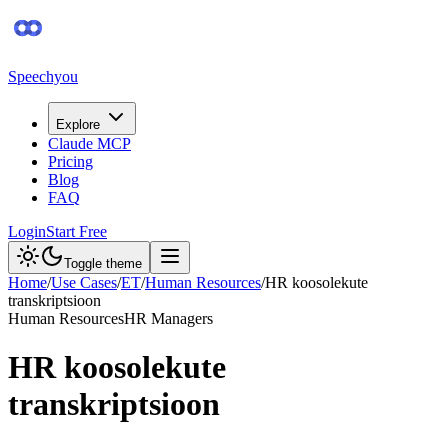
Speechyou
Explore
Claude MCP
Pricing
Blog
FAQ
Login
Start Free
Toggle theme
Home
/
Use Cases
/
ET
/
Human Resources
/
HR koosolekute
transkriptsioon
Human Resources
HR Managers
HR koosolekute
transkriptsioon