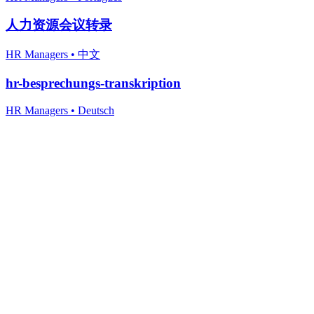
人力资源会议转录
HR Managers
•
中文
hr-besprechungs-transkription
HR Managers
•
Deutsch