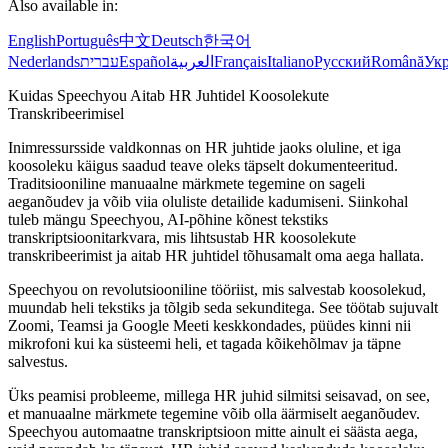
Also available in:
English
Português
中文
Deutsch
한국어
Nederlands
עברית
Español
العربية
Français
Italiano
Русский
Română
Укр
Kuidas Speechyou Aitab HR Juhtidel Koosolekute
Transkribeerimisel
Inimressursside valdkonnas on HR juhtide jaoks oluline, et iga
koosoleku käigus saadud teave oleks täpselt dokumenteeritud.
Traditsiooniline manuaalne märkmete tegemine on sageli
aeganõudev ja võib viia oluliste detailide kadumiseni. Siinkohal
tuleb mängu Speechyou, AI-põhine kõnest tekstiks
transkriptsioonitarkvara, mis lihtsustab HR koosolekute
transkribeerimist ja aitab HR juhtidel tõhusamalt oma aega hallata.
Speechyou on revolutsiooniline tööriist, mis salvestab koosolekud,
muundab heli tekstiks ja tõlgib seda sekunditega. See töötab sujuvalt
Zoomi, Teamsi ja Google Meeti keskkondades, püüdes kinni nii
mikrofoni kui ka süsteemi heli, et tagada kõikehõlmav ja täpne
salvestus.
Üks peamisi probleeme, millega HR juhid silmitsi seisavad, on see,
et manuaalne märkmete tegemine võib olla äärmiselt aeganõudev.
Speechyou automaatne transkriptsioon mitte ainult ei säästa aega,