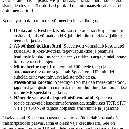
vaid parandab ka täpsust. HR juhid saavad keskenduda koosoleku
sisule, teades, et kõik olulised punktid on automaatselt salvestatud ja
dokumenteeritud.
Speechyou pakub mitmeid võtmeeeliseid, sealhulgas:
Otsitavad salvestised
: Kõik koosolekute transkriptsioonid on
otsitavad, mis võimaldab HR juhtidel kiiresti leida vajalikke
teemasid ja teavet.
AI-põhised kokkuvõtted
: Speechyou võimaldab kasutajatel
küsida AI-lt kokkuvõtteid, tegevuspunktide ja peamiste
teadmiste kohta, mis säästab veelgi rohkem aega ja aitab kaasa
tõhusale otsuste tegemisele.
Mitmekeelne tugi
: Rohkem kui 100 keele toega ja
automaatse tuvastamisega aitab Speechyou HR juhtidel
suhelda erinevate rahvusvaheliste töötajatega.
Meeskonna koostöö
: Speechyou võimaldab meeskonnatööd,
jagamist ja õiguste määramist, mis on ülioluline, kui töötatakse
mitme HR spetsialistiga koos.
Nõuetele vastavad eksportimisformaadid
: Speechyou
toetab erinevaid eksportimisformaatide, sealhulgas TXT, SRT,
VTT ja JSON, et tagada hõlpsasti arhiivimine ja jagamine.
Lisaks pakub Speechyou tasuta taset, mis võimaldab kasutada 3
transkriptsiooni päevas, ilma et oleks vaja krediitkaarti. See on
suurepärane võimalus HR juhtidele, kes soovivad proovida, kuidas