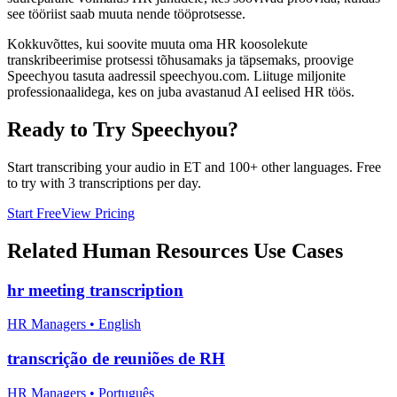
see tööriist saab muuta nende tööprotsesse.
Kokkuvõttes, kui soovite muuta oma HR koosolekute
transkribeerimise protsessi tõhusamaks ja täpsemaks, proovige
Speechyou tasuta aadressil speechyou.com. Liituge miljonite
professionaalidega, kes on juba avastanud AI eelised HR töös.
Ready to Try Speechyou?
Start transcribing your audio in
ET
and 100+ other languages. Free
to try with 3 transcriptions per day.
Start Free
View Pricing
Related
Human Resources
Use Cases
hr meeting transcription
HR Managers
•
English
transcrição de reuniões de RH
HR Managers
•
Português