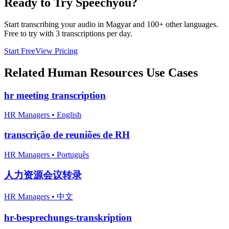
Ready to Try Speechyou?
Start transcribing your audio in
Magyar
and 100+ other languages.
Free to try with 3 transcriptions per day.
Start Free
View Pricing
Related
Human Resources
Use Cases
hr meeting transcription
HR Managers
•
English
transcrição de reuniões de RH
HR Managers
•
Português
人力资源会议转录
HR Managers
•
中文
hr-besprechungs-transkription