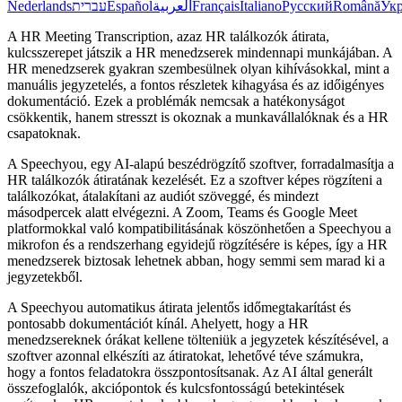
Nederlands
עברית
Español
العربية
Français
Italiano
Русский
Română
Укр
A HR Meeting Transcription, azaz HR találkozók átirata,
kulcsszerepet játszik a HR menedzserek mindennapi munkájában. A
HR menedzserek gyakran szembesülnek olyan kihívásokkal, mint a
manuális jegyzetelés, a fontos részletek kihagyása és az időigényes
dokumentáció. Ezek a problémák nemcsak a hatékonyságot
csökkentik, hanem stresszt is okoznak a munkavállalóknak és a HR
csapatoknak.
A Speechyou, egy AI-alapú beszédrögzítő szoftver, forradalmasítja a
HR találkozók átiratának kezelését. Ez a szoftver képes rögzíteni a
találkozókat, átalakítani az audiót szöveggé, és mindezt
másodpercek alatt elvégezni. A Zoom, Teams és Google Meet
platformokkal való kompatibilitásának köszönhetően a Speechyou a
mikrofon és a rendszerhang egyidejű rögzítésére is képes, így a HR
menedzserek biztosak lehetnek abban, hogy semmi sem marad ki a
jegyzetekből.
A Speechyou automatikus átirata jelentős időmegtakarítást és
pontosabb dokumentációt kínál. Ahelyett, hogy a HR
menedzsereknek órákat kellene tölteniük a jegyzetek készítésével, a
szoftver azonnal elkészíti az átiratokat, lehetővé téve számukra,
hogy a fontos feladatokra összpontosítsanak. Az AI által generált
összefoglalók, akciópontok és kulcsfontosságú betekintések