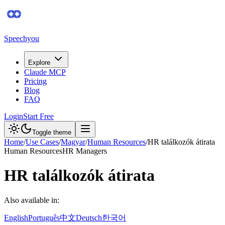
Speechyou
Explore
Claude MCP
Pricing
Blog
FAQ
Login
Start Free
Toggle theme
Home
/
Use Cases
/
Magyar
/
Human Resources
/
HR találkozók átirata
Human Resources
HR Managers
HR találkozók átirata
Also available in:
English
Português
中文
Deutsch
한국어