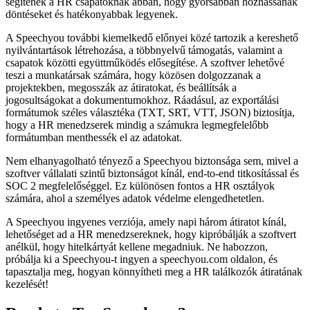
segítenek a HR csapatoknak abban, hogy gyorsabban hozhassanak
döntéseket és hatékonyabbak legyenek.
A Speechyou további kiemelkedő előnyei közé tartozik a kereshető
nyilvántartások létrehozása, a többnyelvű támogatás, valamint a
csapatok közötti együttműködés elősegítése. A szoftver lehetővé
teszi a munkatársak számára, hogy közösen dolgozzanak a
projektekben, megosszák az átiratokat, és beállítsák a
jogosultságokat a dokumentumokhoz. Ráadásul, az exportálási
formátumok széles választéka (TXT, SRT, VTT, JSON) biztosítja,
hogy a HR menedzserek mindig a számukra legmegfelelőbb
formátumban menthessék el az adatokat.
Nem elhanyagolható tényező a Speechyou biztonsága sem, mivel a
szoftver vállalati szintű biztonságot kínál, end-to-end titkosítással és
SOC 2 megfelelőséggel. Ez különösen fontos a HR osztályok
számára, ahol a személyes adatok védelme elengedhetetlen.
A Speechyou ingyenes verziója, amely napi három átiratot kínál,
lehetőséget ad a HR menedzsereknek, hogy kipróbálják a szoftvert
anélkül, hogy hitelkártyát kellene megadniuk. Ne habozzon,
próbálja ki a Speechyou-t ingyen a speechyou.com oldalon, és
tapasztalja meg, hogyan könnyítheti meg a HR találkozók átiratának
kezelését!