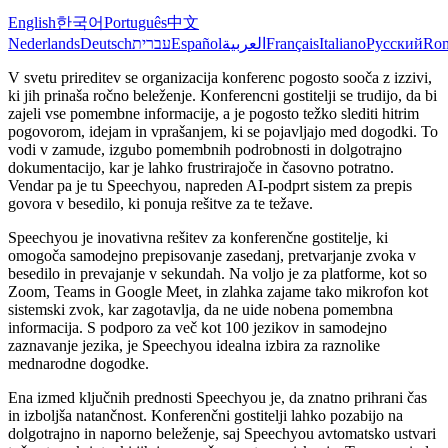
English
한국어
Português
中文
Nederlands
Deutsch
עברית
Español
العربية
Français
Italiano
Русский
Ro
V svetu prireditev se organizacija konferenc pogosto sooča z izzivi,
ki jih prinaša ročno beleženje. Konferencni gostitelji se trudijo, da bi
zajeli vse pomembne informacije, a je pogosto težko slediti hitrim
pogovorom, idejam in vprašanjem, ki se pojavljajo med dogodki. To
vodi v zamude, izgubo pomembnih podrobnosti in dolgotrajno
dokumentacijo, kar je lahko frustrirajoče in časovno potratno.
Vendar pa je tu Speechyou, napreden AI-podprt sistem za prepis
govora v besedilo, ki ponuja rešitve za te težave.
Speechyou je inovativna rešitev za konferenčne gostitelje, ki
omogoča samodejno prepisovanje zasedanj, pretvarjanje zvoka v
besedilo in prevajanje v sekundah. Na voljo je za platforme, kot so
Zoom, Teams in Google Meet, in zlahka zajame tako mikrofon kot
sistemski zvok, kar zagotavlja, da ne uide nobena pomembna
informacija. S podporo za več kot 100 jezikov in samodejno
zaznavanje jezika, je Speechyou idealna izbira za raznolike
mednarodne dogodke.
Ena izmed ključnih prednosti Speechyou je, da znatno prihrani čas
in izboljša natančnost. Konferenčni gostitelji lahko pozabijo na
dolgotrajno in naporno beleženje, saj Speechyou avtomatsko ustvari