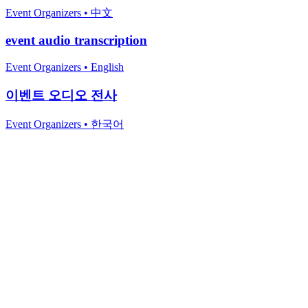
Event Organizers
•
中文
event audio transcription
Event Organizers
•
English
이벤트 오디오 전사
Event Organizers
•
한국어