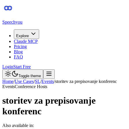
Speechyou
Explore
Claude MCP
Pricing
Blog
FAQ
Login
Start Free
Toggle theme
Home
/
Use Cases
/
SL
/
Events
/
storitev za prepisovanje konferenc
Events
Conference Hosts
storitev za prepisovanje
konferenc
Also available in: