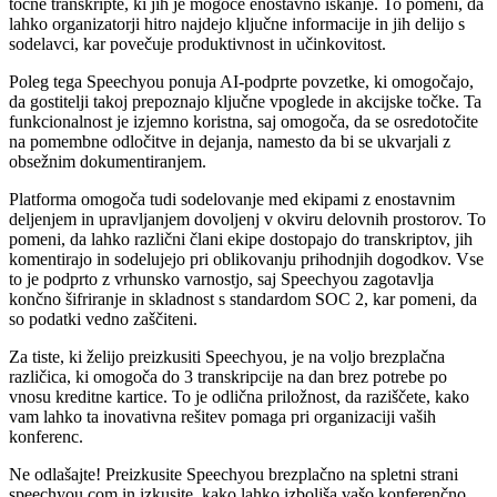
točne transkripte, ki jih je mogoče enostavno iskanje. To pomeni, da
lahko organizatorji hitro najdejo ključne informacije in jih delijo s
sodelavci, kar povečuje produktivnost in učinkovitost.
Poleg tega Speechyou ponuja AI-podprte povzetke, ki omogočajo,
da gostitelji takoj prepoznajo ključne vpoglede in akcijske točke. Ta
funkcionalnost je izjemno koristna, saj omogoča, da se osredotočite
na pomembne odločitve in dejanja, namesto da bi se ukvarjali z
obsežnim dokumentiranjem.
Platforma omogoča tudi sodelovanje med ekipami z enostavnim
deljenjem in upravljanjem dovoljenj v okviru delovnih prostorov. To
pomeni, da lahko različni člani ekipe dostopajo do transkriptov, jih
komentirajo in sodelujejo pri oblikovanju prihodnjih dogodkov. Vse
to je podprto z vrhunsko varnostjo, saj Speechyou zagotavlja
končno šifriranje in skladnost s standardom SOC 2, kar pomeni, da
so podatki vedno zaščiteni.
Za tiste, ki želijo preizkusiti Speechyou, je na voljo brezplačna
različica, ki omogoča do 3 transkripcije na dan brez potrebe po
vnosu kreditne kartice. To je odlična priložnost, da raziščete, kako
vam lahko ta inovativna rešitev pomaga pri organizaciji vaših
konferenc.
Ne odlašajte! Preizkusite Speechyou brezplačno na spletni strani
speechyou.com in izkusite, kako lahko izboljša vašo konferenčno