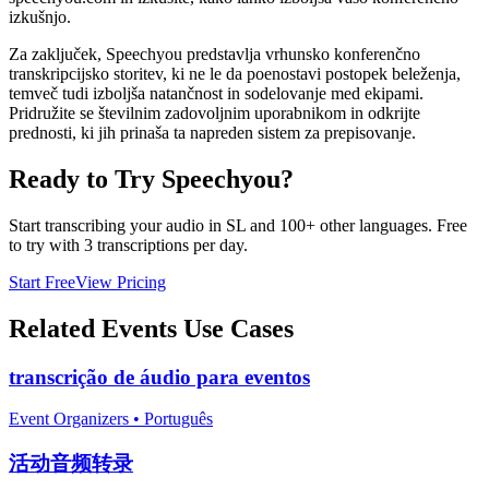
izkušnjo.
Za zaključek, Speechyou predstavlja vrhunsko konferenčno
transkripcijsko storitev, ki ne le da poenostavi postopek beleženja,
temveč tudi izboljša natančnost in sodelovanje med ekipami.
Pridružite se številnim zadovoljnim uporabnikom in odkrijte
prednosti, ki jih prinaša ta napreden sistem za prepisovanje.
Ready to Try Speechyou?
Start transcribing your audio in
SL
and 100+ other languages. Free
to try with 3 transcriptions per day.
Start Free
View Pricing
Related
Events
Use Cases
transcrição de áudio para eventos
Event Organizers
•
Português
活动音频转录