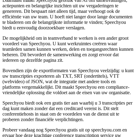
Daarnaast maakt Speechyou gebruik van AI om samenvattingen,
actiepunten en belangrijke inzichten uit uw vergaderingen te
genereren. Dit bespaart niet alleen tijd, maar verhoogt ook de
efficiëntie van uw team. U hoeft niet langer door lange documenten
te bladeren om de belangrijkste informatie te vinden; Speechyou
biedt u eenvoudig doorzoekbare verslagen.
De mogelijkheid om in teamverband te werken is een ander groot
voordeel van Speechyou. U kunt werkruimtes creëren waar
teamleden samen kunnen werken, delen en toegangsrechten kunnen
beheren. Dit bevordert de samenwerking en zorgt ervoor dat
iedereen op dezelfde pagina zit.
Bovendien zijn de exportformaten van Speechyou veelzijdig: u kunt
uw transcripties exporteren als TXT, SRT (ondertitels), VTT
(webvideo) of JSON, wat de integratie met andere tools en
platforms vergemakkelijkt. Dit maakt Speechyou een compliance-
vriendelijke oplossing die voldoet aan de eisen van uw organisatie.
Speechyou biedt ook een gratis tier aan waarbij u 3 transcripties per
dag kunt maken zonder dat een creditcard vereist is. Dit stelt
conferentiehosts in staat om de voordelen van de dienst uit te
proberen zonder financiële verplichtingen.
Probeer vandaag nog Speechyou gratis uit op speechyou.com en
ervaar hoe deze krachtige conference transcription service uw