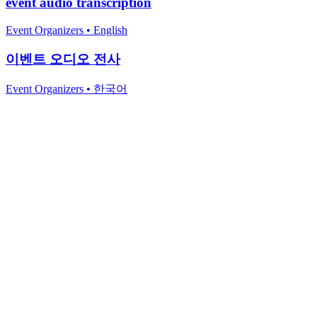
event audio transcription
Event Organizers
•
English
이벤트 오디오 전사
Event Organizers
•
한국어