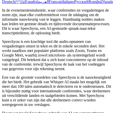
Deutsch
עברית
Español
العربية
Français
Italiano
Русский
Română
Украї
In de evenementenindustrie, waar conferenties en vergaderingen de
norm zijn, staat elke conferentiehost voor de uitdaging om de
informatie nauwkeurig vast te leggen. Handmatig notities maken
kan leiden tot gemiste details en tijdrovende documentatieprocessen.
Dit is waar Speechyou, een AI-gestuurde spraak-naar-tekst
transcriptiedienst, de oplossing biedt.
Speechyou is een krachtige tool die audio-opnamen van
vergaderingen omzet in tekst en dit in enkele seconden doet. Het
werkt naadloos met populaire platforms zoals Zoom, Teams en
Google Meet, waarbij zowel microfoon- als systeemgeluid wordt
vastgelegd. Dit betekent dat u zich kunt concentreren op de inhoud
van de conferentie, terwijl Speechyou de taak van het vastleggen
van gegevens voor zijn rekening neemt.
Een van de grootste voordelen van Speechyou is de nauwkeurigheid
die het biedt. Het gebruik van Whisper AI maakt het mogelijk om
meer dan 100 talen automatisch te detecteren en te ondersteunen. Dit
is bijzonder nuttig voor internationale conferenties, waar deelnemers
uit verschillende landen en taalgebieden komen. Met Speechyou
kunt u er zeker van zijn dat alle deelnemers correct worden
weergegeven in uw verslagen.