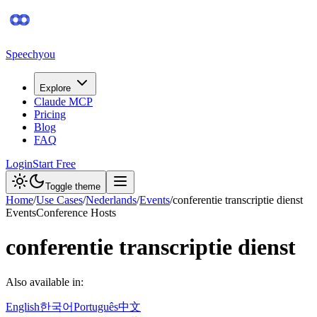
Speechyou
Explore
Claude MCP
Pricing
Blog
FAQ
Login
Start Free
Toggle theme
Home
/
Use Cases
/
Nederlands
/
Events
/
conferentie transcriptie dienst
Events
Conference Hosts
conferentie transcriptie dienst
Also available in:
English
한국어
Português
中文