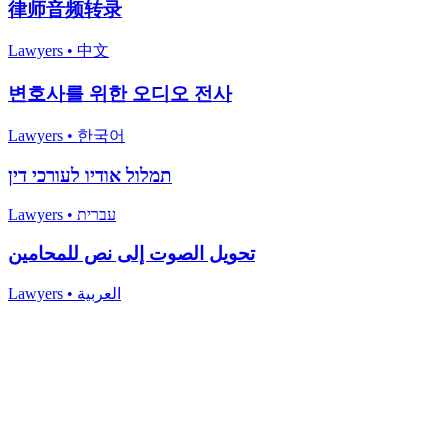
律师音频转录
Lawyers
•
中文
변호사를 위한 오디오 전사
Lawyers
•
한국어
תמלול אודיו לעורכי דין
Lawyers
•
עברית
تحويل الصوت إلى نص للمحامين
Lawyers
•
العربية