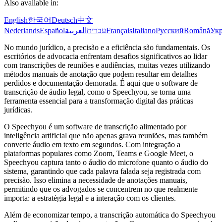
Also available in:
English
한국어
Deutsch
中文
Nederlands
Español
العربية
עברית
Français
Italiano
Русский
Română
Укр
No mundo jurídico, a precisão e a eficiência são fundamentais. Os
escritórios de advocacia enfrentam desafios significativos ao lidar
com transcrições de reuniões e audiências, muitas vezes utilizando
métodos manuais de anotação que podem resultar em detalhes
perdidos e documentação demorada. É aqui que o software de
transcrição de áudio legal, como o Speechyou, se torna uma
ferramenta essencial para a transformação digital das práticas
jurídicas.
O Speechyou é um software de transcrição alimentado por
inteligência artificial que não apenas grava reuniões, mas também
converte áudio em texto em segundos. Com integração a
plataformas populares como Zoom, Teams e Google Meet, o
Speechyou captura tanto o áudio do microfone quanto o áudio do
sistema, garantindo que cada palavra falada seja registrada com
precisão. Isso elimina a necessidade de anotações manuais,
permitindo que os advogados se concentrem no que realmente
importa: a estratégia legal e a interação com os clientes.
Além de economizar tempo, a transcrição automática do Speechyou