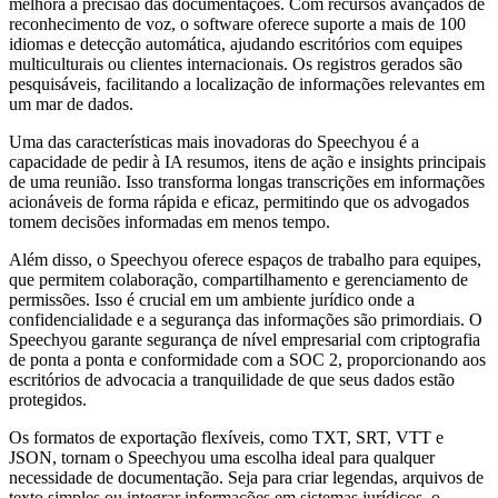
melhora a precisão das documentações. Com recursos avançados de
reconhecimento de voz, o software oferece suporte a mais de 100
idiomas e detecção automática, ajudando escritórios com equipes
multiculturais ou clientes internacionais. Os registros gerados são
pesquisáveis, facilitando a localização de informações relevantes em
um mar de dados.
Uma das características mais inovadoras do Speechyou é a
capacidade de pedir à IA resumos, itens de ação e insights principais
de uma reunião. Isso transforma longas transcrições em informações
acionáveis de forma rápida e eficaz, permitindo que os advogados
tomem decisões informadas em menos tempo.
Além disso, o Speechyou oferece espaços de trabalho para equipes,
que permitem colaboração, compartilhamento e gerenciamento de
permissões. Isso é crucial em um ambiente jurídico onde a
confidencialidade e a segurança das informações são primordiais. O
Speechyou garante segurança de nível empresarial com criptografia
de ponta a ponta e conformidade com a SOC 2, proporcionando aos
escritórios de advocacia a tranquilidade de que seus dados estão
protegidos.
Os formatos de exportação flexíveis, como TXT, SRT, VTT e
JSON, tornam o Speechyou uma escolha ideal para qualquer
necessidade de documentação. Seja para criar legendas, arquivos de
texto simples ou integrar informações em sistemas jurídicos, o