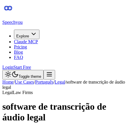
Speechyou
Explore
Claude MCP
Pricing
Blog
FAQ
Login
Start Free
Toggle theme
Home
/
Use Cases
/
Português
/
Legal
/
software de transcrição de áudio
legal
Legal
Law Firms
software de transcrição de
áudio legal