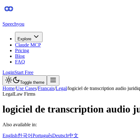
Speechyou
Explore
Claude MCP
Pricing
Blog
FAQ
Login
Start Free
Toggle theme
Home
/
Use Cases
/
Français
/
Legal
/
logiciel de transcription audio juridi
Legal
Law Firms
logiciel de transcription audio j
Also available in:
English
한국어
Português
Deutsch
中文