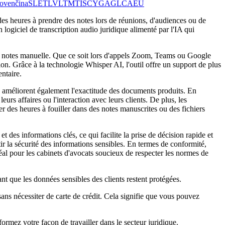
ovenčina
SL
ET
LV
LT
MT
IS
CY
GA
GL
CA
EU
 des heures à prendre des notes lors de réunions, d'audiences ou de
 logiciel de transcription audio juridique alimenté par l'IA qui
e de notes manuelle. Que ce soit lors d'appels Zoom, Teams ou Google
n. Grâce à la technologie Whisper AI, l'outil offre un support de plus
ntaire.
 améliorent également l'exactitude des documents produits. En
urs affaires ou l'interaction avec leurs clients. De plus, les
r des heures à fouiller dans des notes manuscrites ou des fichiers
des informations clés, ce qui facilite la prise de décision rapide et
ir la sécurité des informations sensibles. En termes de conformité,
al pour les cabinets d'avocats soucieux de respecter les normes de
t que les données sensibles des clients restent protégées.
sans nécessiter de carte de crédit. Cela signifie que vous pouvez
ormez votre façon de travailler dans le secteur juridique.