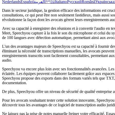
Nederlands
Español
العربية
עברית
Italiano
Русский
Română
Українська
Dans le secteur juridique, la gestion efficace des informations est cru
consultations, ce qui peut être non seulement fastidieux, mais aussi sou
révolutionne la façon dont les avocats gèrent leurs enregistrements au
Avec sa capacité à enregistrer des réunions et à convertir l'audio en 
Meet, Speechyou capture à la fois le son du microphone et celui du sy
de 100 langues avec détection automatique, permettant ainsi aux avoca
L'un des avantages majeurs de Speechyou est sa capacité à fournir de
éliminant la nécessité de transcriptions manuelles, les avocats peuvent 
enregistrements transcrits sont facilement consultables, permettant au
audio.
Speechyou va encore plus loin avec ses fonctionnalités avancées. Les ut
éclairée. Les équipes peuvent collaborer facilement grâce aux espaces d
Speechyou propose des exports dans des formats variés tels que TXT, S
documentation.
De plus, Speechyou offre un niveau de sécurité de qualité entreprise a
Pour les avocats souhaitant tester cette solution innovante, Speechyou 
découvrir tous les avantages de ce logiciel de transcription audio jur
Ne laissez pas la prise de notes manuelle freiner votre efficacité. Es