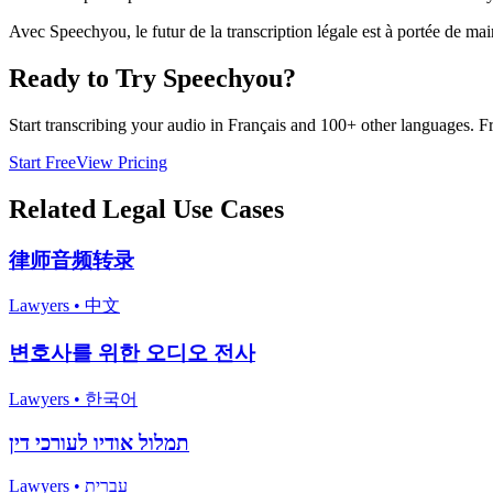
Avec Speechyou, le futur de la transcription légale est à portée de mai
Ready to Try Speechyou?
Start transcribing your audio in
Français
and 100+ other languages. Free
Start Free
View Pricing
Related
Legal
Use Cases
律师音频转录
Lawyers
•
中文
변호사를 위한 오디오 전사
Lawyers
•
한국어
תמלול אודיו לעורכי דין
Lawyers
•
עברית