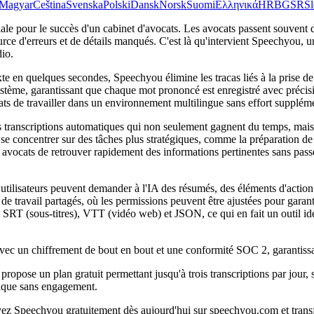
Magyar
Čeština
Svenska
Polski
Dansk
Norsk
Suomi
Ελληνικά
HR
BG
SR
Sl
ciale pour le succès d'un cabinet d'avocats. Les avocats passent souvent
rce d'erreurs et de détails manqués. C'est là qu'intervient Speechyou, un
dio.
texte en quelques secondes, Speechyou élimine les tracas liés à la pris
stème, garantissant que chaque mot prononcé est enregistré avec précisio
ts de travailler dans un environnement multilingue sans effort suppléme
s transcriptions automatiques qui non seulement gagnent du temps, mais
se concentrer sur des tâches plus stratégiques, comme la préparation de le
x avocats de retrouver rapidement des informations pertinentes sans passe
ilisateurs peuvent demander à l'IA des résumés, des éléments d'action et 
e travail partagés, où les permissions peuvent être ajustées pour garant
RT (sous-titres), VTT (vidéo web) et JSON, ce qui en fait un outil idé
vec un chiffrement de bout en bout et une conformité SOC 2, garantissan
propose un plan gratuit permettant jusqu'à trois transcriptions par jour, 
idique sans engagement.
sayez Speechyou gratuitement dès aujourd'hui sur speechyou.com et transf