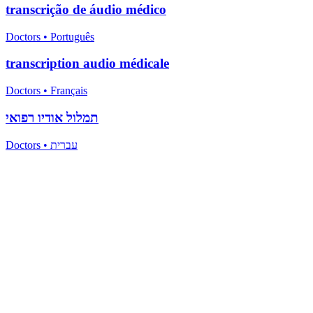
transcrição de áudio médico
Doctors
•
Português
transcription audio médicale
Doctors
•
Français
תמלול אודיו רפואי
Doctors
•
עברית