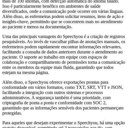
mais de 100 idiomas, com detecção automática do idioma falado.
Isso é particularmente benéfico em ambientes de saúde
diversificados, onde a comunicação pode ocorrer em várias línguas.
Além disso, as enfermeiras podem solicitar resumos, itens de ação e
insights-chave, permitindo que se concentrem mais no atendimento
ao paciente e menos na documentação.
Uma das principais vantagens do Speechyou é a criação de registros
pesquisáveis. Ao invés de vasculhar pilhas de anotações manuais, os
enfermeiros podem rapidamente encontrar informações relevantes,
facilitando a consulta de dados anteriores durante o atendimento ao
paciente. O suporte ao trabalho em equipe com espaços de
colaboração e compartilhamento de permissões torna a comunicação
entre os membros da equipe mais fluida, garantindo que todos
estejam na mesma página.
Além disso, o Speechyou oferece exportações prontas para
conformidade em vários formatos, como TXT, SRT, VTT e JSON,
facilitando a integração com outros sistemas e processos
administrativos. A segurança também é uma prioridade, com
criptografia de ponta a ponta e conformidade com SOC 2,
garantindo que as informações sensíveis dos pacientes permaneçam
protegidas.
Para aqueles que desejam experimentar o Speechyou, há uma opção
gratuita disponível, permitindo até 3 transcrições por dia, sem