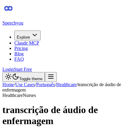
Speechyou
Explore
Claude MCP
Pricing
Blog
FAQ
Login
Start Free
Toggle theme
Home
/
Use Cases
/
Português
/
Healthcare
/
transcrição de áudio de
enfermagem
Healthcare
Nurses
transcrição de áudio de
enfermagem