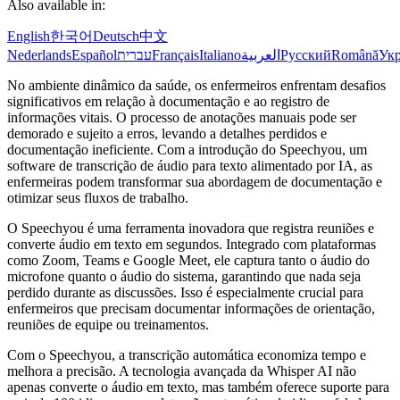
Also available in:
English
한국어
Deutsch
中文
Nederlands
Español
עברית
Français
Italiano
العربية
Русский
Română
Укр
No ambiente dinâmico da saúde, os enfermeiros enfrentam desafios
significativos em relação à documentação e ao registro de
informações vitais. O processo de anotações manuais pode ser
demorado e sujeito a erros, levando a detalhes perdidos e
documentação ineficiente. Com a introdução do Speechyou, um
software de transcrição de áudio para texto alimentado por IA, as
enfermeiras podem transformar sua abordagem de documentação e
otimizar seus fluxos de trabalho.
O Speechyou é uma ferramenta inovadora que registra reuniões e
converte áudio em texto em segundos. Integrado com plataformas
como Zoom, Teams e Google Meet, ele captura tanto o áudio do
microfone quanto o áudio do sistema, garantindo que nada seja
perdido durante as discussões. Isso é especialmente crucial para
enfermeiros que precisam documentar informações de orientação,
reuniões de equipe ou treinamentos.
Com o Speechyou, a transcrição automática economiza tempo e
melhora a precisão. A tecnologia avançada da Whisper AI não
apenas converte o áudio em texto, mas também oferece suporte para