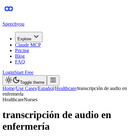
Speechyou
Explore
Claude MCP
Pricing
Blog
FAQ
Login
Start Free
Toggle theme
Home
/
Use Cases
/
Español
/
Healthcare
/
transcripción de audio en
enfermería
Healthcare
Nurses
transcripción de audio en
enfermería