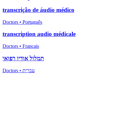
transcrição de áudio médico
Doctors
•
Português
transcription audio médicale
Doctors
•
Français
תמלול אודיו רפואי
Doctors
•
עברית