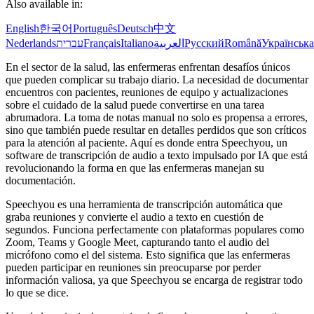
Also available in:
English
한국어
Português
Deutsch
中文
Nederlands
עברית
Français
Italiano
العربية
Русский
Română
Українська
En el sector de la salud, las enfermeras enfrentan desafíos únicos
que pueden complicar su trabajo diario. La necesidad de documentar
encuentros con pacientes, reuniones de equipo y actualizaciones
sobre el cuidado de la salud puede convertirse en una tarea
abrumadora. La toma de notas manual no solo es propensa a errores,
sino que también puede resultar en detalles perdidos que son críticos
para la atención al paciente. Aquí es donde entra Speechyou, un
software de transcripción de audio a texto impulsado por IA que está
revolucionando la forma en que las enfermeras manejan su
documentación.
Speechyou es una herramienta de transcripción automática que
graba reuniones y convierte el audio a texto en cuestión de
segundos. Funciona perfectamente con plataformas populares como
Zoom, Teams y Google Meet, capturando tanto el audio del
micrófono como el del sistema. Esto significa que las enfermeras
pueden participar en reuniones sin preocuparse por perder
información valiosa, ya que Speechyou se encarga de registrar todo
lo que se dice.