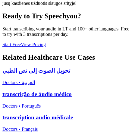
jūsų kasdienes užduotis slaugos srityje!
Ready to Try Speechyou?
Start transcribing your audio in
LT
and 100+ other languages. Free
to try with 3 transcriptions per day.
Start Free
View Pricing
Related
Healthcare
Use Cases
تحويل الصوت إلى نص الطبي
Doctors
•
العربية
transcrição de áudio médico
Doctors
•
Português
transcription audio médicale
Doctors
•
Français