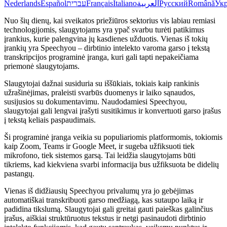
Nederlands
Español
עברית
Français
Italiano
العربية
Русский
Română
Укр
Nuo šių dienų, kai sveikatos priežiūros sektorius vis labiau remiasi
technologijomis, slaugytojams yra ypač svarbu turėti patikimus
įrankius, kurie palengvina jų kasdienes užduotis. Vienas iš tokių
įrankių yra Speechyou – dirbtinio intelekto varoma garso į tekstą
transkripcijos programinė įranga, kuri gali tapti nepakeičiama
priemonė slaugytojams.
Slaugytojai dažnai susiduria su iššūkiais, tokiais kaip rankinis
užrašinėjimas, praleisti svarbūs duomenys ir laiko sąnaudos,
susijusios su dokumentavimu. Naudodamiesi Speechyou,
slaugytojai gali lengvai įrašyti susitikimus ir konvertuoti garso įrašus
į tekstą keliais paspaudimais.
Ši programinė įranga veikia su populiariomis platformomis, tokiomis
kaip Zoom, Teams ir Google Meet, ir sugeba užfiksuoti tiek
mikrofono, tiek sistemos garsą. Tai leidžia slaugytojams būti
tikriems, kad kiekviena svarbi informacija bus užfiksuota be didelių
pastangų.
Vienas iš didžiausių Speechyou privalumų yra jo gebėjimas
automatiškai transkribuoti garso medžiagą, kas sutaupo laiką ir
padidina tikslumą. Slaugytojai gali greitai gauti paieškas galinčius
įrašus, aiškiai struktūruotus tekstus ir netgi pasinaudoti dirbtinio