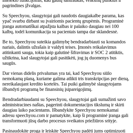
intelekto funkcijomis, kad gautų santraukas, veiksmų punktus ir
pagrindines įžvalgas.
Su Speechyou, slaugytojai gali naudotis daugiakalbe parama, kas
ypač svarbu dirbant su įvairiomis pacientų grupėmis. Programinė
įranga automatiškai atpažįsta kalbas ir palaiko daugiau nei 100
kalbų, todėl komunikacija su pacientais tampa dar sklandesnė.
Be to, Speechyou suteikia galimybę bendradarbiauti su komandos
nariais, dalintis užrašais ir valdyti teises. Įmonės reikalavimus
atitinkanti sauga, tokia kaip galutinė šifravimas ir SOC 2 atitiktis,
užtikrina, kad slaugytojai gali pasitikėti, jog jų duomenys bus
saugūs.
Dar vienas didelis privalumas yra tai, kad Speechyou siūlo
nemokamą planą, kuriame galima atlikti tris transkripcijas per dieną,
nereikalaujant kredito kortelės. Tai puiki galimybė slaugytojams
išbandyti programą be finansinių įsipareigojimų.
Bendradarbiaudami su Speechyou, slaugytojai gali sumažinti savo
administracines naštas, pagerinti dokumentacijos tikslumą ir skirti
daugiau laiko pacientams. Išbandykite Speechyou nemokamai
adresu speechyou.com ir pamatykite, kaip ši programinė įranga gali
transformuoti jūsų darbo procesus sveikatos priežiūros srityje.
Pasinaudokite proga ir leiskite Speechyou padėti jums optimizuoti