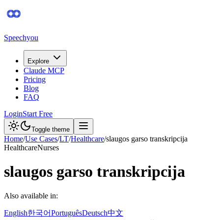
Speechyou
Explore
Claude MCP
Pricing
Blog
FAQ
Login
Start Free
Toggle theme
Home
/
Use Cases
/
LT
/
Healthcare
/
slaugos garso transkripcija
Healthcare
Nurses
slaugos garso transkripcija
Also available in:
English
한국어
Português
Deutsch
中文