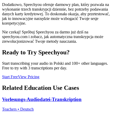
Dodatkowo, Speechyou oferuje darmowy plan, który pozwala na
wykonanie trzech transkrypcji dziennie, bez potrzeby podawania
danych karty kredytowej. To doskonała okazja, aby przetestować,
jak to innowacyjne narzędzie może wzbogacić Twoje sesje
korepetycyjne.
Nie czekaj! Spróbuj Speechyou za darmo już dziś na
speechyou.com i zobacz, jak automatyczna transkrypcja może
zrewolucjonizować Twoje metody nauczania.
Ready to Try Speechyou?
Start transcribing your audio in
Polski
and 100+ other languages.
Free to try with 3 transcriptions per day.
Start Free
View Pricing
Related
Education
Use Cases
Vorlesungs-Audiodatei-Transkription
Teachers
•
Deutsch