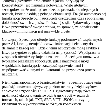
Jednym z głównych problemów, z jakimi borykają się
korepetytorzy, jest manualne notowanie. Wiele istotnych
szczegółów może umknąć uwadze, co prowadzi do niepełnych
notatek, które nie oddają pełnego obrazu sesji. Dzięki automatycznej
transkrypcji Speechyou, nauczyciele oszczędzają czas i poprawiają
dokładność swoich zapisów. Po każdej sesji, użytkownicy mogą
łatwo przeszukiwać swoje archiwa, co sprawia, że odnalezienie
kluczowych informacji jest niezwykle proste.
Co więcej, Speechyou oferuje funkcję podsumowań wspieranych
przez AI, która generuje kluczowe informacje i elementy do
działania z każdej sesji. Dzięki temu nauczyciele mogą szybko i
łatwo przygotować plany działania na przyszłość. Współpraca w
zespołach również zyskuje na znaczeniu. Speechyou umożliwia
tworzenie przestrzeni roboczych, gdzie nauczyciele mogą
współdzielić transkrypcje, zarządzać uprawnieniami i
współpracować z innymi edukatorami, co przyspiesza proces
nauczania.
Nie można zapomnieć o bezpieczeństwie – Speechyou zapewnia
przedsiębiorstwom najwyższy poziom ochrony dzięki szyfrowaniu
end-to-end i zgodności z SOC 2. Użytkownicy mają również
możliwość eksportowania swoich transkrypcji w różnych
formatach, takich jak TXT, SRT, VTT i JSON, co czyni je
idealnymi do wykorzystania w różnych kontekstach.