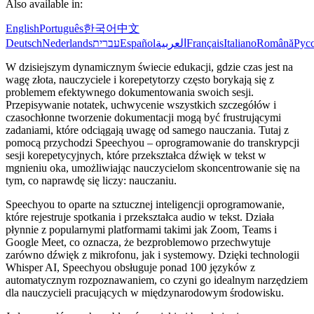
Also available in:
English
Português
한국어
中文
Deutsch
Nederlands
עברית
Español
العربية
Français
Italiano
Română
Рус
W dzisiejszym dynamicznym świecie edukacji, gdzie czas jest na
wagę złota, nauczyciele i korepetytorzy często borykają się z
problemem efektywnego dokumentowania swoich sesji.
Przepisywanie notatek, uchwycenie wszystkich szczegółów i
czasochłonne tworzenie dokumentacji mogą być frustrującymi
zadaniami, które odciągają uwagę od samego nauczania. Tutaj z
pomocą przychodzi Speechyou – oprogramowanie do transkrypcji
sesji korepetycyjnych, które przekształca dźwięk w tekst w
mgnieniu oka, umożliwiając nauczycielom skoncentrowanie się na
tym, co naprawdę się liczy: nauczaniu.
Speechyou to oparte na sztucznej inteligencji oprogramowanie,
które rejestruje spotkania i przekształca audio w tekst. Działa
płynnie z popularnymi platformami takimi jak Zoom, Teams i
Google Meet, co oznacza, że bezproblemowo przechwytuje
zarówno dźwięk z mikrofonu, jak i systemowy. Dzięki technologii
Whisper AI, Speechyou obsługuje ponad 100 języków z
automatycznym rozpoznawaniem, co czyni go idealnym narzędziem
dla nauczycieli pracujących w międzynarodowym środowisku.