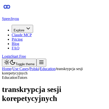
Speechyou
Explore
Claude MCP
Pricing
Blog
FAQ
Login
Start Free
Toggle theme
Home
/
Use Cases
/
Polski
/
Education
/
transkrypcja sesji
korepetycyjnych
Education
Tutors
transkrypcja sesji
korepetycyjnych