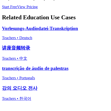
Start Free
View Pricing
Related
Education
Use Cases
Vorlesungs-Audiodatei-Transkription
Teachers
•
Deutsch
讲座音频转录
Teachers
•
中文
transcrição de áudio de palestras
Teachers
•
Português
강의 오디오 전사
Teachers
•
한국어