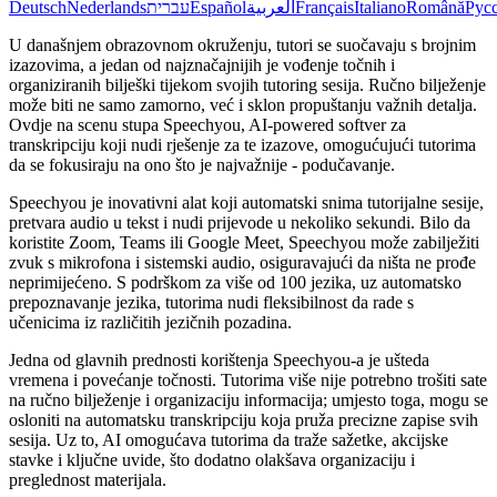
Deutsch
Nederlands
עברית
Español
العربية
Français
Italiano
Română
Рус
U današnjem obrazovnom okruženju, tutori se suočavaju s brojnim
izazovima, a jedan od najznačajnijih je vođenje točnih i
organiziranih bilješki tijekom svojih tutoring sesija. Ručno bilježenje
može biti ne samo zamorno, već i sklon propuštanju važnih detalja.
Ovdje na scenu stupa Speechyou, AI-powered softver za
transkripciju koji nudi rješenje za te izazove, omogućujući tutorima
da se fokusiraju na ono što je najvažnije - podučavanje.
Speechyou je inovativni alat koji automatski snima tutorijalne sesije,
pretvara audio u tekst i nudi prijevode u nekoliko sekundi. Bilo da
koristite Zoom, Teams ili Google Meet, Speechyou može zabilježiti
zvuk s mikrofona i sistemski audio, osiguravajući da ništa ne prođe
neprimijećeno. S podrškom za više od 100 jezika, uz automatsko
prepoznavanje jezika, tutorima nudi fleksibilnost da rade s
učenicima iz različitih jezičnih pozadina.
Jedna od glavnih prednosti korištenja Speechyou-a je ušteda
vremena i povećanje točnosti. Tutorima više nije potrebno trošiti sate
na ručno bilježenje i organizaciju informacija; umjesto toga, mogu se
osloniti na automatsku transkripciju koja pruža precizne zapise svih
sesija. Uz to, AI omogućava tutorima da traže sažetke, akcijske
stavke i ključne uvide, što dodatno olakšava organizaciju i
preglednost materijala.