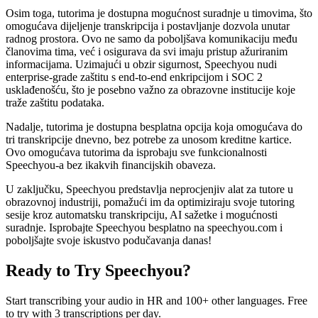
Osim toga, tutorima je dostupna mogućnost suradnje u timovima, što
omogućava dijeljenje transkripcija i postavljanje dozvola unutar
radnog prostora. Ovo ne samo da poboljšava komunikaciju među
članovima tima, već i osigurava da svi imaju pristup ažuriranim
informacijama. Uzimajući u obzir sigurnost, Speechyou nudi
enterprise-grade zaštitu s end-to-end enkripcijom i SOC 2
usklađenošću, što je posebno važno za obrazovne institucije koje
traže zaštitu podataka.
Nadalje, tutorima je dostupna besplatna opcija koja omogućava do
tri transkripcije dnevno, bez potrebe za unosom kreditne kartice.
Ovo omogućava tutorima da isprobaju sve funkcionalnosti
Speechyou-a bez ikakvih financijskih obaveza.
U zaključku, Speechyou predstavlja neprocjenjiv alat za tutore u
obrazovnoj industriji, pomažući im da optimiziraju svoje tutoring
sesije kroz automatsku transkripciju, AI sažetke i mogućnosti
suradnje. Isprobajte Speechyou besplatno na speechyou.com i
poboljšajte svoje iskustvo podučavanja danas!
Ready to Try Speechyou?
Start transcribing your audio in
HR
and 100+ other languages. Free
to try with 3 transcriptions per day.