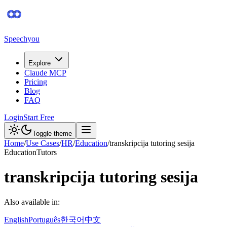
Speechyou
Explore
Claude MCP
Pricing
Blog
FAQ
Login
Start Free
Toggle theme
Home
/
Use Cases
/
HR
/
Education
/
transkripcija tutoring sesija
Education
Tutors
transkripcija tutoring sesija
Also available in:
English
Português
한국어
中文