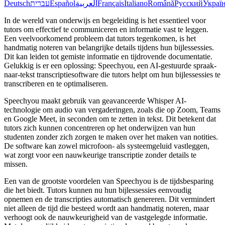
Deutsch
עברית
Español
العربية
Français
Italiano
Română
Русский
Украї
In de wereld van onderwijs en begeleiding is het essentieel voor
tutors om effectief te communiceren en informatie vast te leggen.
Een veelvoorkomend probleem dat tutors tegenkomen, is het
handmatig noteren van belangrijke details tijdens hun bijlessessies.
Dit kan leiden tot gemiste informatie en tijdrovende documentatie.
Gelukkig is er een oplossing: Speechyou, een AI-gestuurde spraak-
naar-tekst transcriptiesoftware die tutors helpt om hun bijlessessies te
transcriberen en te optimaliseren.
Speechyou maakt gebruik van geavanceerde Whisper AI-
technologie om audio van vergaderingen, zoals die op Zoom, Teams
en Google Meet, in seconden om te zetten in tekst. Dit betekent dat
tutors zich kunnen concentreren op het onderwijzen van hun
studenten zonder zich zorgen te maken over het maken van notities.
De software kan zowel microfoon- als systeemgeluid vastleggen,
wat zorgt voor een nauwkeurige transcriptie zonder details te
missen.
Een van de grootste voordelen van Speechyou is de tijdsbesparing
die het biedt. Tutors kunnen nu hun bijlessessies eenvoudig
opnemen en de transcripties automatisch genereren. Dit vermindert
niet alleen de tijd die besteed wordt aan handmatig noteren, maar
verhoogt ook de nauwkeurigheid van de vastgelegde informatie.