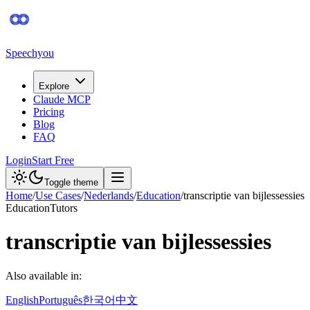
Speechyou
Explore
Claude MCP
Pricing
Blog
FAQ
Login
Start Free
Toggle theme
Home
/
Use Cases
/
Nederlands
/
Education
/
transcriptie van bijlessessies
Education
Tutors
transcriptie van bijlessessies
Also available in:
English
Português
한국어
中文