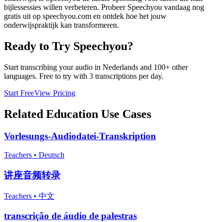
bijlessessies willen verbeteren. Probeer Speechyou vandaag nog
gratis uit op speechyou.com en ontdek hoe het jouw
onderwijspraktijk kan transformeren.
Ready to Try Speechyou?
Start transcribing your audio in
Nederlands
and 100+ other
languages. Free to try with 3 transcriptions per day.
Start Free
View Pricing
Related
Education
Use Cases
Vorlesungs-Audiodatei-Transkription
Teachers
•
Deutsch
讲座音频转录
Teachers
•
中文
transcrição de áudio de palestras