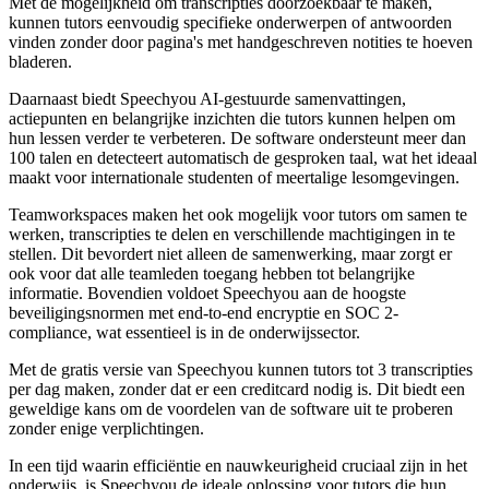
Met de mogelijkheid om transcripties doorzoekbaar te maken,
kunnen tutors eenvoudig specifieke onderwerpen of antwoorden
vinden zonder door pagina's met handgeschreven notities te hoeven
bladeren.
Daarnaast biedt Speechyou AI-gestuurde samenvattingen,
actiepunten en belangrijke inzichten die tutors kunnen helpen om
hun lessen verder te verbeteren. De software ondersteunt meer dan
100 talen en detecteert automatisch de gesproken taal, wat het ideaal
maakt voor internationale studenten of meertalige lesomgevingen.
Teamworkspaces maken het ook mogelijk voor tutors om samen te
werken, transcripties te delen en verschillende machtigingen in te
stellen. Dit bevordert niet alleen de samenwerking, maar zorgt er
ook voor dat alle teamleden toegang hebben tot belangrijke
informatie. Bovendien voldoet Speechyou aan de hoogste
beveiligingsnormen met end-to-end encryptie en SOC 2-
compliance, wat essentieel is in de onderwijssector.
Met de gratis versie van Speechyou kunnen tutors tot 3 transcripties
per dag maken, zonder dat er een creditcard nodig is. Dit biedt een
geweldige kans om de voordelen van de software uit te proberen
zonder enige verplichtingen.
In een tijd waarin efficiëntie en nauwkeurigheid cruciaal zijn in het
onderwijs, is Speechyou de ideale oplossing voor tutors die hun