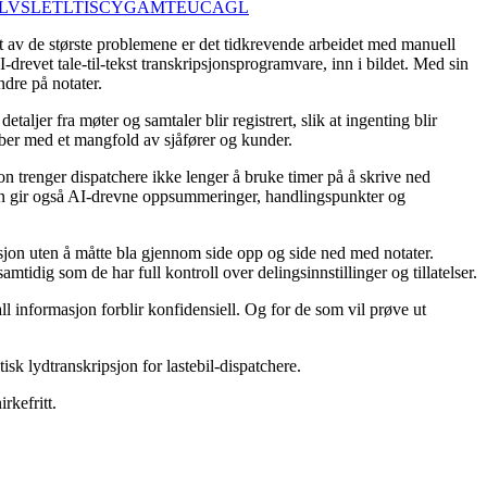
LV
SL
ET
LT
IS
CY
GA
MT
EU
CA
GL
Et av de største problemene er det tidkrevende arbeidet med manuell
drevet tale-til-tekst transkripsjonsprogramvare, inn i bildet. Med sin
ndre på notater.
er fra møter og samtaler blir registrert, slik at ingenting blir
ber med et mangfold av sjåfører og kunder.
on trenger dispatchere ikke lenger å bruke timer på å skrive ned
aren gir også AI-drevne oppsummeringer, handlingspunkter og
rmasjon uten å måtte bla gjennom side opp og side ned med notater.
idig som de har full kontroll over delingsinnstillinger og tillatelser.
l informasjon forblir konfidensiell. Og for de som vil prøve ut
k lydtranskripsjon for lastebil-dispatchere.
rkefritt.