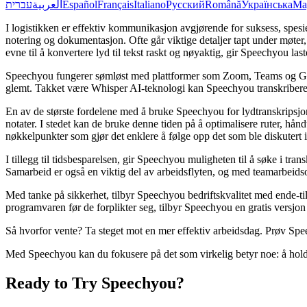
עברית
العربية
Español
Français
Italiano
Русский
Română
Українська
Ma
I logistikken er effektiv kommunikasjon avgjørende for suksess, spesi
notering og dokumentasjon. Ofte går viktige detaljer tapt under møter,
evne til å konvertere lyd til tekst raskt og nøyaktig, gir Speechyou la
Speechyou fungerer sømløst med plattformer som Zoom, Teams og Google 
glemt. Takket være Whisper AI-teknologi kan Speechyou transkribere 
En av de største fordelene med å bruke Speechyou for lydtranskripsjon 
notater. I stedet kan de bruke denne tiden på å optimalisere ruter, h
nøkkelpunkter som gjør det enklere å følge opp det som ble diskutert 
I tillegg til tidsbesparelsen, gir Speechyou muligheten til å søke i tra
Samarbeid er også en viktig del av arbeidsflyten, og med teamarbeidsom
Med tanke på sikkerhet, tilbyr Speechyou bedriftskvalitet med ende-til
programvaren før de forplikter seg, tilbyr Speechyou en gratis versjon 
Så hvorfor vente? Ta steget mot en mer effektiv arbeidsdag. Prøv Spe
Med Speechyou kan du fokusere på det som virkelig betyr noe: å holde 
Ready to Try Speechyou?