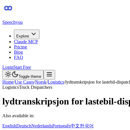
Speechyou
Explore
Claude MCP
Pricing
Blog
FAQ
Login
Start Free
Toggle theme
Home
/
Use Cases
/
Norsk
/
Logistics
/
lydtranskripsjon for lastebil-dispatc
Logistics
Truck Dispatchers
lydtranskripsjon for lastebil-di
Also available in:
English
Deutsch
Nederlands
Português
中文
한국어