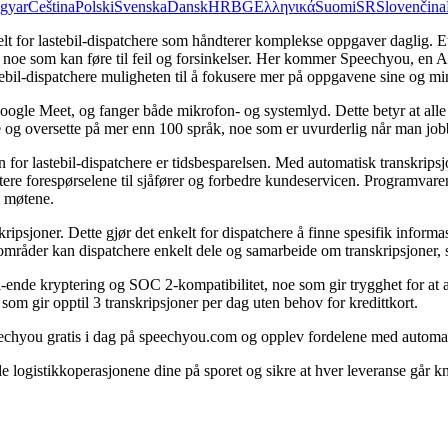
gyar
Čeština
Polski
Svenska
Dansk
HR
BG
Ελληνικά
Suomi
SR
Slovenčina
elt for lastebil-dispatchere som håndterer komplekse oppgaver daglig. 
 noe som kan føre til feil og forsinkelser. Her kommer Speechyou, en AI-
stebil-dispatchere muligheten til å fokusere mer på oppgavene sine og mi
Meet, og fanger både mikrofon- og systemlyd. Dette betyr at alle detalj
og oversette på mer enn 100 språk, noe som er uvurderlig når man job
for lastebil-dispatchere er tidsbesparelsen. Med automatisk transkripsj
åndtere forespørselene til sjåfører og forbedre kundeservicen. Programv
i møtene.
nskripsjoner. Dette gjør det enkelt for dispatchere å finne spesifik info
råder kan dispatchere enkelt dele og samarbeide om transkripsjoner, samt
-ende kryptering og SOC 2-kompatibilitet, noe som gir trygghet for at al
som gir opptil 3 transkripsjoner per dag uten behov for kredittkort.
echyou gratis i dag på speechyou.com og opplev fordelene med automatis
logistikkoperasjonene dine på sporet og sikre at hver leveranse går kni